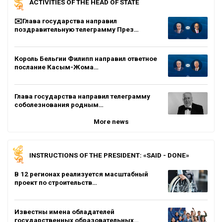
ACTIVITIES OF THE HEAD OF STATE
✉️Глава государства направил
поздравительную телеграмму През…
Король Бельгии Филипп направил ответное
послание Касым-Жома…
Глава государства направил телеграмму
соболезнования родным…
More news
INSTRUCTIONS OF THE PRESIDENT: «SAID - DONE»
В 12 регионах реализуется масштабный
проект по строительств…
Известны имена обладателей
государственных образовательных…