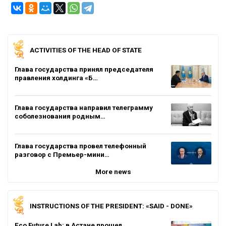
ACTIVITIES OF THE HEAD OF STATE
Глава государства принял председателя
правления холдинга «Б…
Глава государства направил телеграмму
соболезнования родным…
Глава государства провел телефонный
разговор с Премьер-мини…
More news
INSTRUCTIONS OF THE PRESIDENT: «SAID - DONE»
Eco Future Lab: в Астане прошел