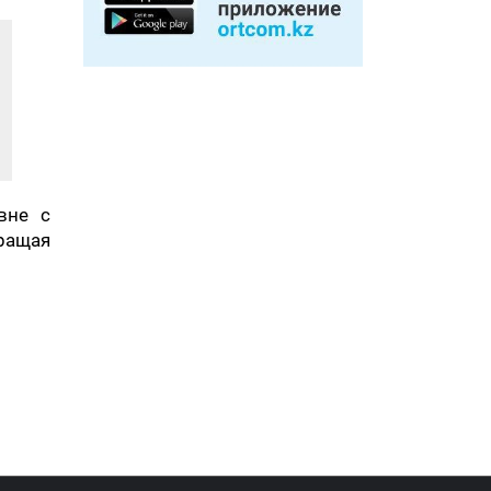
вне с
ращая