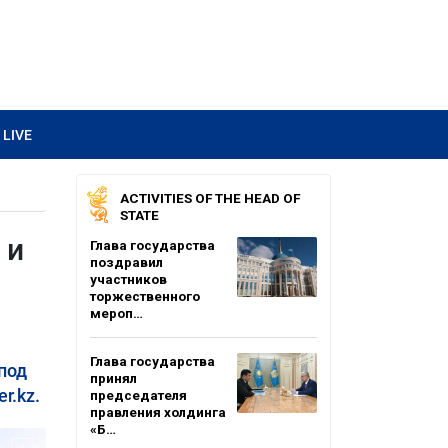
LIVE
ACTIVITIES OF THE HEAD OF
STATE
 и
Глава государства
поздравил
участников
торжественного
мероп…
Глава государства
под
принял
r.kz.
председателя
правления холдинга
«Б…