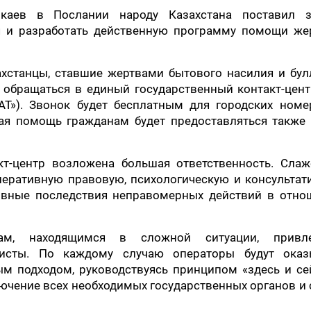
окаев в Послании народу Казахстана поставил з
я и разработать действенную программу помощи же
хстанцы, ставшие жертвами бытового насилия и бул
о обращаться в единый государственный контакт-цен
AT»). Звонок будет бесплатным для городских номе
ая помощь гражданам будет предоставляться также 
кт-центр возложена большая ответственность. Слаж
перативную правовую, психологическую и консультат
ивные последствия неправомерных действий в отно
ам, находящимся в сложной ситуации, привл
исты. По каждому случаю операторы будут оказ
 подходом, руководствуясь принципом «здесь и сей
чение всех необходимых государственных органов и