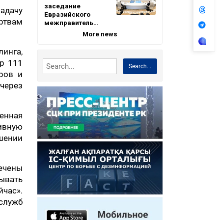
заседание
адачу
Евразийского
ртвам
межправитель…
More news
линга,
тр 111
Search...
ров и
через
енная
ивную
шении
ечены
ывать
час».
 служб