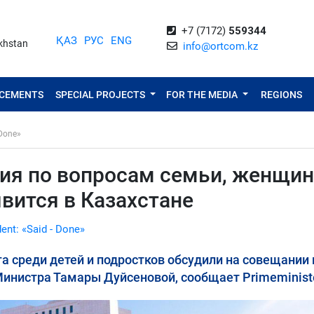
+7 (7172)
559344
ҚАЗ
РУС
ENG
akhstan
info@ortcom.kz
NCEMENTS
SPECIAL PROJECTS
FOR THE MEDIA
REGIONS
 Done»
ия по вопросам семьи, женщин
вится в Казахстане
dent: «Said - Done»
а среди детей и подростков обсудили на совещании 
нистра Тамары Дуйсеновой, сообщает Primeministe