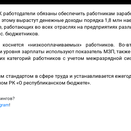
К работодатели обязаны обеспечить работникам зара
я этому вырастут денежные доходы порядка 1,8 млн н
ге, работающих во всех отраслях на предприятиях раз
ыс. бюджетников.
оснется «низкооплачиваемых» работников. Во-вт
и уровня зарплаты используют показатель МЗП, также
гих категорий работников с учетом межразрядной си
стандартом в сфере труда и устанавливается ежего
ом РК «О республиканском бюджете».
фингов?
egram
!