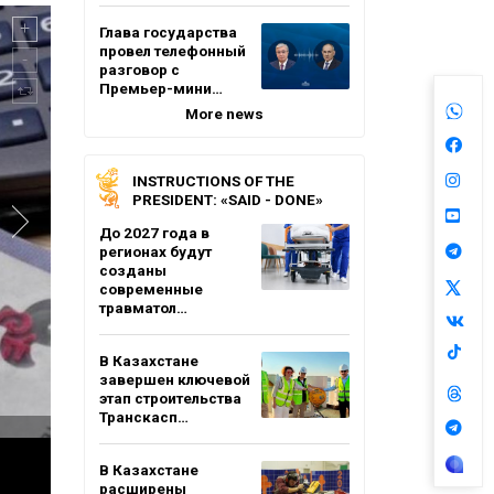
Глава государства
провел телефонный
разговор с
Премьер-мини…
More news
INSTRUCTIONS OF THE
PRESIDENT: «SAID - DONE»
До 2027 года в
регионах будут
созданы
современные
травматол…
В Казахстане
завершен ключевой
этап строительства
Транскасп…
В Казахстане
расширены