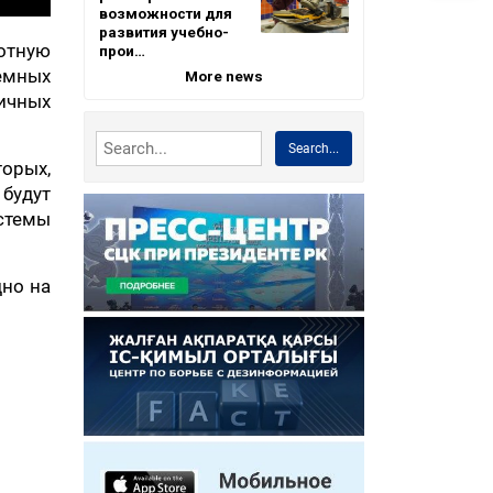
возможности для
развития учебно-
ботную
прои…
аемных
More news
личных
Search...
орых,
 будут
стемы
дно на