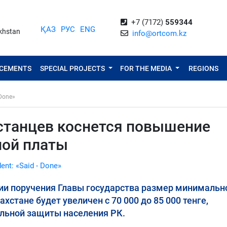
+7 (7172)
559344
ҚАЗ
РУС
ENG
akhstan
info@ortcom.kz
NCEMENTS
SPECIAL PROJECTS
FOR THE MEDIA
REGIONS
 Done»
хстанцев коснется повышение
ной платы
dent: «Said - Done»
ации поручения Главы государства размер минимальн
хстане будет увеличен с 70 000 до 85 000 тенге,
альной защиты населения РК.