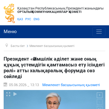
Қазақстан Республикасының Президенті жанындағы
ОРТАЛЫҚ КОММУНИКАЦИЯЛАР ҚЫЗМЕТІ
ҚАЗ
РУС
ENG
Меню
Басты бет
Мемлекет басшысының қызметі
Президент «Әкімшілік әділет және оның
құқық үстемдігін қамтамасыз ету ісіндегі
рөлі» атты халықаралық форумда сөз
сөйледі
05.06.2026 _ 13:13
Мемлекет басшысының қызметі