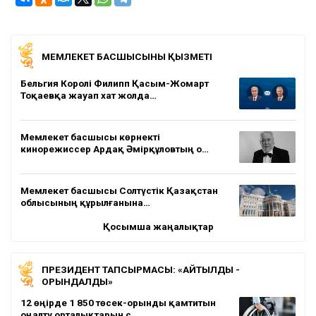
МЕМЛЕКЕТ БАСШЫСЫНЫҢ ҚЫЗМЕТІ
Бельгия Королі Филипп Қасым-Жомарт
Тоқаевқа жауап хат жолда…
Мемлекет басшысы көрнекті
кинорежиссер Ардақ Әмірқұловтың о…
Мемлекет басшысы Солтүстік Қазақстан
облысының құрылғанына…
Қосымша жаңалықтар
ПРЕЗИДЕНТ ТАПСЫРМАСЫ: «АЙТЫЛДЫ -
ОРЫНДАЛДЫ»
12 өңірде 1 850 төсек-орынды қамтитын
оңалту орталықтарын с…