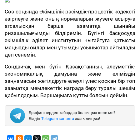
Сөз соңында Әкімшілік рәсімдік-процестік кодексті
әзірлеуге және оның нормаларын жүзеге асыруға
атсалысқан барша азаматқа шынайы
ризашылығымды білдіремін. Бүгінгі басқосуда
әкімшілік әділет институтын нығайтуға қатысты
маңызды ойлар мен ұтымды ұсыныстар айтылады
деп сенемін.
Сондай-ақ мен бүгін Қазақстанның әлеуметтік-
экономикалық дамуына және еліміздің
заңнамасын жетілдіруге елеулі үлес қосқан бір топ
азаматқа мемлекеттік награда беру туралы шешім
қабылдадым. Баршаңызға құтты болсын деймін.
Брифингтерден хабардар болғыңыз келе ме?
Біздің
Telegram каналға
жазылыңыз!