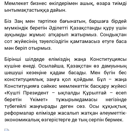
Мемлекет бизнес өкілдерімен ашық, өзара тиімді
ынтымақтастыққа дайын.
Біз Заң мен тәртіпке бағынатын, баршаға бірдей
мүмкіндік беретін Әділетті Қазақстанды құру үшін
ауқымды жұмыс атқарып жатырмыз. Сондықтан
сот жүйесінің тәуелсіздігін қамтамасыз етуге баса
мән беріп отырмыз.
Бірінші шілдеде еліміздің жаңа Конституциясы
күшіне енеді. Осылайша, Қазақстан өз дамуының
шешуші кезеңіне қадам басады. Мен бүгін бес
конституциялық заңға қол қойдым. Бұл – жаңа
Конституцияға сәйкес мемлекеттік басқару жүйесі
«Күшті Президент – ықпалды Құрылтай – есеп
беретін Үкімет» тұжырымдамасы негізінде
түбегейлі жаңғырады деген сөз. Осы құқықтық
реформалар елімізде жасалып жатқан әлеуметтік-
экономикалық өзгерістерге де тың серпін бермек.