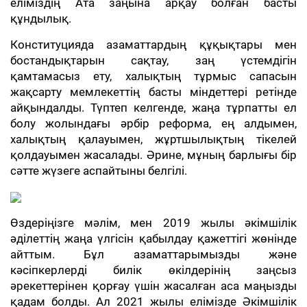
еліміздің Ата заңына арқау болған басты
құндылық.
Конституцияда азаматтардың құқықтары мен
бостандықтарын сақтау, заң үстемдігін
қамтамасыз ету, халықтың тұрмыс сапасын
жақсарту мемлекеттің басты міндеттері ретінде
айқындалды. Түптеп келгенде, жаңа тұрпатты ел
болу жолындағы әрбір реформа, ең алдымен,
халықтың қалауымен, жұртшылықтың тікелей
қолдауымен жасалады. Әрине, мұның барлығы бір
сәтте жүзеге аспайтыны белгілі.
Өздеріңізге мәлім, мен 2019 жылы әкімшілік
әділеттің жаңа үлгісін қабылдау қажеттігі жөнінде
айттым. Бұл азаматтарымызды және
кәсіпкерлерді билік өкілдерінің заңсыз
әрекеттерінен қорғау үшін жасалған аса маңызды
қадам болды. Ал 2021 жылы елімізде Әкімшілік