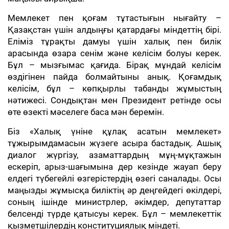
Мемлекет пен қоғам тұтастығын нығайту –
Қазақстан үшін алдыңғы қатардағы міндеттің бірі.
Еліміз тұрақты дамуы үшін халық пен билік
арасында өзара сенім және келісім болуы керек.
Бұл – мызғымас қағида. Бірақ мұндай келісім
өздігінен пайда болмайтыны анық. Қоғамдық
келісім, бұл – көпқырлы табанды жұмыстың
нәтижесі. Сондықтан мен Президент ретінде осы
өте өзекті мәселеге баса мән беремін.
Біз «Халық үніне құлақ асатын мемлекет»
тұжырымдамасын жүзеге асыра бастадық. Ашық
диалог жүргізу, азаматтардың мұң-мұқтажын
ескеріп, арыз-шағымына дер кезінде жауап беру
елдегі түбегейлі өзгерістердің өзегі саналады. Осы
маңызды жұмысқа биліктің әр деңгейдегі өкілдері,
соның ішінде министрлер, әкімдер, депутаттар
белсенді түрде қатысуы керек. Бұл – мемлекеттік
қызметшілердің конституциялық міндеті.