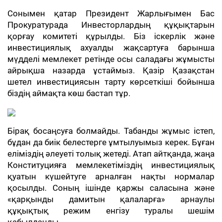
Сонымен қатар Президент Жарлығымен Бас
Прокуратурада Инвесторлардың құқықтарын
қорғау комитеті құрылды. Біз іскерлік және
инвестициялық ахуалды жақсартуға барынша
мүдделі мемлекет ретінде осы саладағы жұмысты
айрықша назарда ұстаймыз. Қазір Қазақстан
шетел инвестициясын тарту көрсеткіші бойынша
біздің аймақта көш бастап тұр.
Бірақ босаңсуға болмайды. Табанды жұмыс істеп,
бұдан да биік белестерге ұмтылуымыз керек. Бұған
еліміздің әлеуеті толық жетеді. Атап айтқанда, жаңа
Конституцияға мемлекетіміздің инвестициялық
қуатын күшейтуге арналған нақты нормалар
қосылды. Соның ішінде қаржы саласына және
«қарқынды дамитын қалаларға» арнаулы
құқықтық режим енгізу туралы шешім