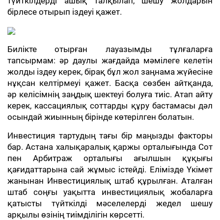
түйткілдерді ашық талқылап, шешу жолдарын
бірлесе отырып іздеуі қажет.
Билікте отырған лауазымды тұлғаларға
тапсырмам: әр даулы жағдайда мәмілеге келетін
жолды іздеу керек, бірақ бұл жол заңнама жүйесіне
нұқсан келтірмеуі қажет. Басқа сөзбен айтқанда,
әр келісімнің заңдық шектеуі болуға тиіс. Атап айту
керек, кассациялық соттарды құру бастамасы дәл
осындай жиынның бірінде көтерілген болатын.
Инвестиция тартудың тағы бір маңызды факторы
бар. Астана халықаралық қаржы орталығында Сот
пен Арбитраж орталығы ағылшын құқығы
қағидаттарына сай жұмыс істейді. Елімізде Үкімет
жанынан Инвестициялық штаб құрылған. Аталған
штаб соңғы уақытта инвестициялық жобаларға
қатысты түйткілді мәселелерді жедел шешу
арқылы өзінің тиімділігін көрсетті.