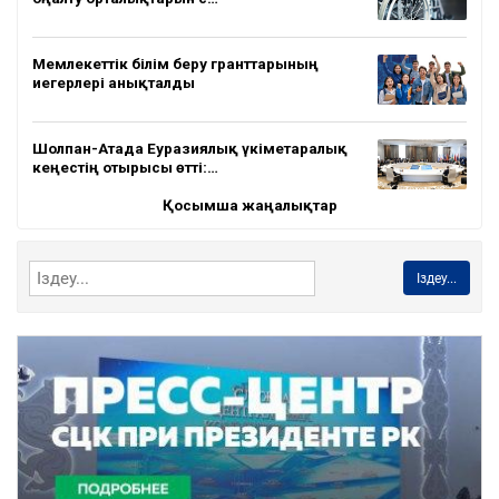
Мемлекеттік білім беру гранттарының
иегерлері анықталды
Шолпан-Атада Еуразиялық үкіметаралық
кеңестің отырысы өтті:…
Қосымша жаңалықтар
Іздеу...