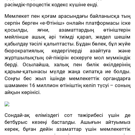
рәсімдік-процестік кодекс күшіне енді.
Мемлекет пен қоғам арасындағы байланысқа тың
серпін берген «е-Өтініш» онлайн платформасы іске
қосылды, яғни, азаматтардың өтініштерін
мейлінше ашық әрі тиімді қарап, жедел шешім
қабылдау тәсілі қалыптасты. Бұдан бөлек, бұл жүйе
бюрократиялық кедергілерді азайтуға және
жұртшылықтың ой-пікірін ескеруге мол мүмкіндік
берді. Осылайша, халық пен билік өкілдерінің
қарым-қатынасы мүлде жаңа сипатқа ие болды.
Соңғы бес жыл ішінде мемлекеттік органдарға
шамамен 16 миллион өтініштің келіп түсуі – соның
айқын көрінісі.
Сондай-ақ еліміздегі сот тәжірибесі үшін де
бетбұрыс кезеңі басталды. Ашығын айтуымыз
керек, бұған дейін азаматтар үшін мемлекеттік