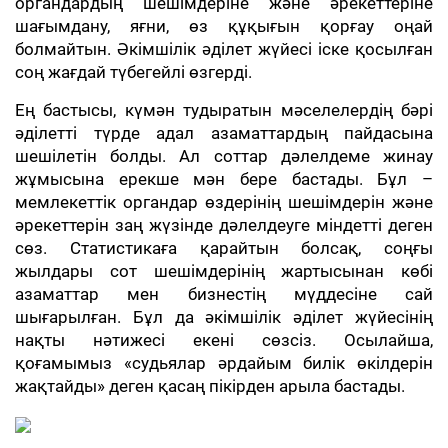
органдардың шешімдеріне және әрекеттеріне
шағымдану, яғни, өз құқығын қорғау оңай
болмайтын. Әкімшілік әділет жүйесі іске қосылған
соң жағдай түбегейлі өзгерді.
Ең бастысы, күмән тудыратын мәселелердің бәрі
әділетті түрде адал азаматтардың пайдасына
шешілетін болды. Ал соттар дәлелдеме жинау
жұмысына ерекше мән бере бастады. Бұл –
мемлекеттік органдар өздерінің шешімдерін және
әрекеттерін заң жүзінде дәлелдеуге міндетті деген
сөз. Статистикаға қарайтын болсақ, соңғы
жылдары сот шешімдерінің жартысынан көбі
азаматтар мен бизнестің мүддесіне сай
шығарылған. Бұл да әкімшілік әділет жүйесінің
нақты нәтижесі екені сөзсіз. Осылайша,
қоғамымыз «судьялар әрдайым билік өкілдерін
жақтайды» деген қасаң пікірден арыла бастады.