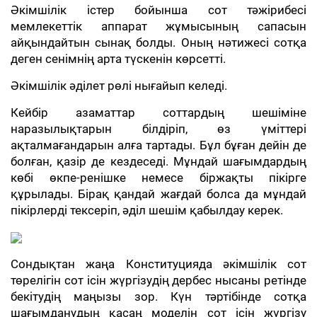
Әкімшілік істер бойынша сот тәжірибесі
мемлекеттік аппарат жұмысының сапасын
айқындайтын сынақ болды. Оның нәтижесі сотқа
деген сенімнің арта түскенін көрсетті.
Әкімшілік әділет рөлі нығайып келеді.
Кейбір азаматтар соттардың шешіміне
наразылықтарын білдіріп, өз үміттері
ақталмағандарын алға тартады. Бұл бұған дейін де
болған, қазір де кездеседі. Мұндай шағымдардың
көбі өкпе-ренішке немесе біржақты пікірге
құрылады. Бірақ қандай жағдай болса да мұндай
пікірлерді тексеріп, әділ шешім қабылдау керек.
Сондықтан жаңа Конституцияда әкімшілік сот
төрелігін сот ісін жүргізудің дербес нысаны ретінде
бекітудің маңызы зор. Күн тәртібінде сотқа
шағымданудың қасаң моделін сот ісін жүргізу