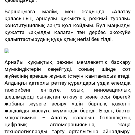
қабылданды.
Баршаңызға мәлім, мен жақында «Алатау
қаласының арнаулы құқықтық режимі туралы»
конституциялық заңға қол қойдым. Бұл маңызды
құжатта «ақылды қалаға» тән дербес экожүйе
қалыптастырудың құқықтық негізі бекітілді.
Арнайы құқықтық режим мемлекеттік басқару
мүмкіндіктерін кеңейтуді, соның ішінде сот
жүйесінің ерекше жұмыс істеуін қамтамасыз етеді.
Алдыңғы қатарлы реттеу құралдары үздік әлемдік
тәжірибені енгізуге, озық инновациялық
шешімдерді сынақтан өткізуге және осы бірегей
жобаны жүзеге асыру үшін барлық қажетті
жағдайды жасауға мүмкіндік береді. Біздің басты
мақсатымыз – Алатау қаласын болашақтың
цифрлық агломерациясына, жаңа
технологияларды тарту орталығына айналдыру.