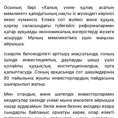
Осының бәрі «Халық үніне құлақ асатын
мемлекет» қағидатының нақты іс жүзіндегі көрінісі
екені күмәнсіз. Еліміз сот жүйесі және құқық
қорғау саласындағы түбегейлі реформалармен
қатар ауқымды экономикалық өзгерістерді жүзеге
асыруда. Мұның мемлекетіміз үшін маңызы
айрықша.
Іскерлік белсенділікті арттыру мақсатында, соның
ішінде инвестициялық дауларды шешу үшін
қолайлы құқықтық институционалдық орта
қалыптасуда. Соның арқасында сот шешімдерінің
80 пайызына жуығы инвесторлардың пайдасына
шығарылып жатыр.
Мен отандық және шетелдік инвесторлармен
кездесулер кезінде үнемі мына мәселеге айрықша
назар аударамын: билік және бизнес өкілдері өзара
сындарлы байланыс орнатуы керек, олар өзекті