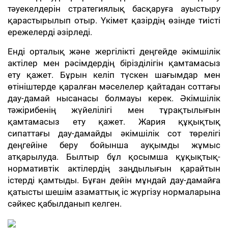
тәуекелдерін стратегиялық басқаруға ауыстыру
қарастырылып отыр. Үкімет қазірдің өзінде тиісті
ережелерді әзірледі.
Енді орталық және жергілікті деңгейде әкімшілік
актілер мен рәсімдердің бірізділігін қамтамасыз
ету қажет. Бұрын келіп түскен шағымдар мен
өтініштерде қаралған мәселелер қайтадан соттағы
дау-дамай нысанасы болмауы керек. Әкімшілік
тәжірибенің жүйелілігі мен тұрақтылығын
қамтамасыз ету қажет. Жария құқықтық
сипаттағы дау-дамайды әкімшілік сот төрелігі
деңгейіне беру бойынша ауқымды жұмыс
атқарылуда. Былтыр бұл қосымша құқықтық-
нормативтік актілердің заңдылығын қарайтын
істерді қамтыды. Бұған дейін мұндай дау-дамайға
қатысты шешім азаматтық іс жүргізу нормаларына
сәйкес қабылданып келген.