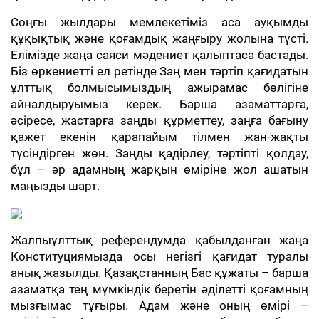
Соңғы жылдары мемлекетіміз аса ауқымды
құқықтық және қоғамдық жаңғыру жолына түсті.
Елімізде жаңа саяси мәдениет қалыптаса бастады.
Біз өркениетті ел ретінде Заң мен тәртіп қағидатын
ұлттық болмысымыздың ажырамас бөлігіне
айналдыруымыз керек. Барша азаматтарға,
әсіресе, жастарға заңды құрметтеу, заңға бағыну
қажет екенін қарапайым тілмен жан-жақты
түсіндірген жөн. Заңды қадірлеу, тәртіпті қолдау,
бұл – әр адамның жарқын өміріне жол ашатын
маңызды шарт.
Жалпыұлттық референдумда қабылданған жаңа
Конституциямызда осы негізгі қағидат туралы
анық жазылды. Қазақстанның Бас құжаты – барша
азаматқа тең мүмкіндік беретін әділетті қоғамның
мызғымас тұғыры. Адам және оның өмірі –