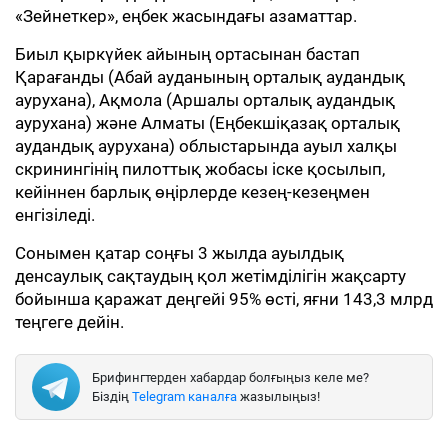
«Зейнеткер», еңбек жасындағы азаматтар.
Биыл қыркүйек айының ортасынан бастап
Қарағанды (Абай ауданының орталық аудандық
аурухана), Ақмола (Аршалы орталық аудандық
аурухана) және Алматы (Еңбекшіқазақ орталық
аудандық аурухана) облыстарында ауыл халқы
скринингінің пилоттық жобасы іске қосылып,
кейіннен барлық өңірлерде кезең-кезеңмен
енгізіледі.
Сонымен қатар соңғы 3 жылда ауылдық
денсаулық сақтаудың қол жетімділігін жақсарту
бойынша қаражат деңгейі 95% өсті, яғни 143,3 млрд
теңгеге дейін.
Брифингтерден хабардар болғыңыз келе ме?
Біздің
Telegram каналға
жазылыңыз!