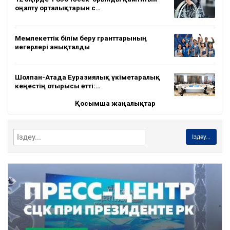
оңалту орталықтарын с…
Мемлекеттік білім беру гранттарының
иегерлері анықталды
Шолпан-Атада Еуразиялық үкіметаралық
кеңестің отырысы өтті:…
Қосымша жаңалықтар
Іздеу...