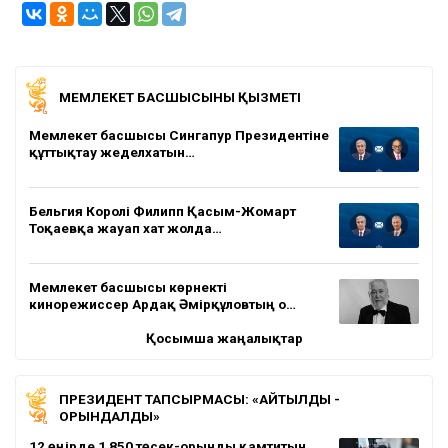
МЕМЛЕКЕТ БАСШЫСЫНЫҢ ҚЫЗМЕТІ
Мемлекет басшысы Сингапур Президентіне
құттықтау жеделхатын…
Бельгия Королі Филипп Қасым-Жомарт
Тоқаевқа жауап хат жолда…
Мемлекет басшысы көрнекті
кинорежиссер Ардақ Әмірқұловтың о…
Қосымша жаңалықтар
ПРЕЗИДЕНТ ТАПСЫРМАСЫ: «АЙТЫЛДЫ -
ОРЫНДАЛДЫ»
12 өңірде 1 850 төсек-орынды қамтитын