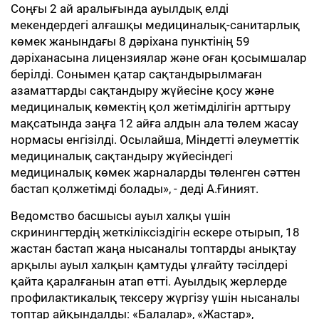
Соңғы 2 ай аралығында ауылдық елді
мекендердегі алғашқы медициналық-санитарлық
көмек жанындағы 8 дәріхана пунктінің 59
дәріханасына лицензиялар және оған қосымшалар
берілді. Сонымен қатар сақтандырылмаған
азаматтарды сақтандыру жүйесіне қосу және
медициналық көмектің қол жетімділігін арттыру
мақсатында заңға 12 айға алдын ала төлем жасау
нормасы енгізілді. Осылайша, Міндетті әлеуметтік
медициналық сақтандыру жүйесіндегі
медициналық көмек жарналарды төленген сәттен
бастап қолжетімді болады», - деді А.Ғиният.
Ведомство басшысы ауыл халқы үшін
скринингтердің жеткіліксіздігін ескере отырып, 18
жастан бастап жаңа нысаналы топтарды анықтау
арқылы ауыл халқын қамтуды ұлғайту тәсілдері
қайта қаралғанын атап өтті. Ауылдық жерлерде
профилактикалық тексеру жүргізу үшін нысаналы
топтар айқындалды: «Балалар», «Жастар»,