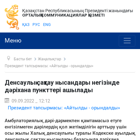
Қазақстан Республикасының Президенті жанындағы
ОРТАЛЫҚ КОММУНИКАЦИЯЛАР ҚЫЗМЕТІ
ҚАЗ
РУС
ENG
Меню
Басты бет
Жаңалықтар
Президент тапсырмасы: «Айтылды - орындалды»
Денсаулық сақтау нысандары негізінде
дәріхана пункттері ашылады
09.09.2022 _ 12:12
Президент тапсырмасы: «Айтылды - орындалды»
Амбулаториялық дәрі-дәрмекпен қамтамасыз етуге
енгізілмеген дәрілердің қол жетімділігін арттыру үшін
осы жылы Халық денсаулығы туралы Кодекске ауылдық
денсаулық сақтау нысандары базасында дәріхана