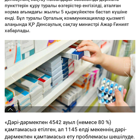
пункттерін құру туралы өзгерістер енгізілді, аталған
норма ағымдағы жылғы 5 қыркүйектен бастап күшіне
енді. Бұл туралы Орталық коммуникациялар қызметі
алаңында ҚР Денсаулық сақтау министрі Ажар Ғиният
хабарлады.
«Дәрі-дәрмекпен 4542 ауыл (немесе 80 %)
қамтамасыз етілген, ал 1145 елді мекеннің дәрі-
дәрмекпен қамтамасыз ету проблемасы шешілуде.