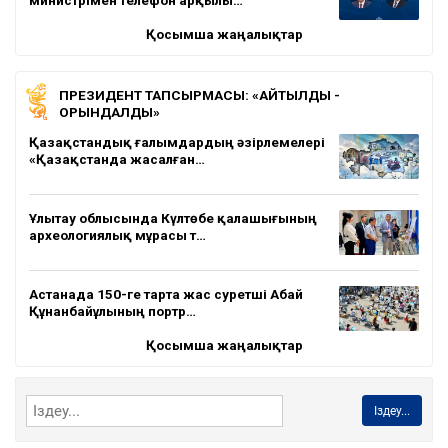
Қосымша жаңалықтар
ПРЕЗИДЕНТ ТАПСЫРМАСЫ: «АЙТЫЛДЫ -
ОРЫНДАЛДЫ»
Қазақстандық ғалымдардың әзірлемелері
«Қазақстанда жасалған…
Ұлытау облысында Күлтөбе қалашығының
археологиялық мұрасы т…
Астанада 150-ге тарта жас суретші Абай
Құнанбайұлының портр…
Қосымша жаңалықтар
Іздеу...