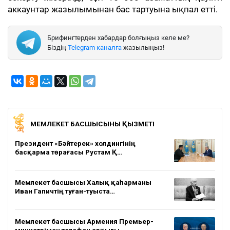
аккаунтар жазылымынан бас тартуына ықпал етті.
Брифингтерден хабардар болғыңыз келе ме?
Біздің
Telegram каналға
жазылыңыз!
МЕМЛЕКЕТ БАСШЫСЫНЫҢ ҚЫЗМЕТІ
Президент «Бәйтерек» холдингінің
басқарма төрағасы Рустам Қ…
Мемлекет басшысы Халық қаһарманы
Иван Гапичтің туған-туыста…
Мемлекет басшысы Армения Премьер-
министрімен телефон арқылы…