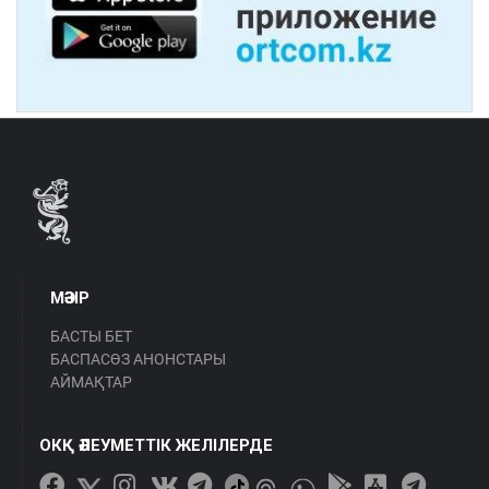
МӘЗІР
БАСТЫ БЕТ
БАСПАСӨЗ АНОНСТАРЫ
АЙМАҚТАР
ОКҚ ӘЛЕУМЕТТІК ЖЕЛІЛЕРДЕ