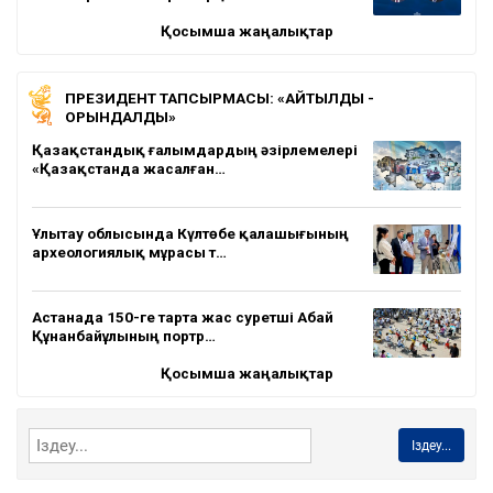
Қосымша жаңалықтар
ПРЕЗИДЕНТ ТАПСЫРМАСЫ: «АЙТЫЛДЫ -
ОРЫНДАЛДЫ»
Қазақстандық ғалымдардың әзірлемелері
«Қазақстанда жасалған…
Ұлытау облысында Күлтөбе қалашығының
археологиялық мұрасы т…
Астанада 150-ге тарта жас суретші Абай
Құнанбайұлының портр…
Қосымша жаңалықтар
Іздеу...