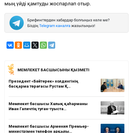
мың үйді қамтуды жоспарлап отыр.
Брифингтерден хабардар болғыңыз келе ме?
Біздің
Telegram каналға
жазылыңыз!
МЕМЛЕКЕТ БАСШЫСЫНЫҢ ҚЫЗМЕТІ
Президент «Бәйтерек» холдингінің
басқарма төрағасы Рустам Қ…
Мемлекет басшысы Халық қаһарманы
Иван Гапичтің туған-туыста…
Мемлекет басшысы Армения Премьер-
министрімен телефон арқылы…