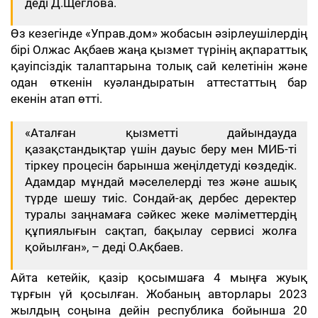
деді Д.Щеглова.
Өз кезегінде «Управ.дом» жобасын әзірлеушілердің
бірі Олжас Ақбаев жаңа қызмет түрінің ақпараттық
қауіпсіздік талаптарына толық сай келетінін және
одан өткенін куәландыратын аттестаттың бар
екенін атап өтті.
«Аталған қызметті дайындауда
қазақстандықтар үшін дауыс беру мен МИБ-ті
тіркеу процесін барынша жеңілдетуді көздедік.
Адамдар мұндай мәселелерді тез және ашық
түрде шешу тиіс. Сондай-ақ дербес деректер
туралы заңнамаға сәйкес жеке мәліметтердің
құпиялығын сақтап, бақылау сервисі жолға
қойылған», – деді О.Ақбаев.
Айта кетейік, қазір қосымшаға 4 мыңға жуық
тұрғын үй қосылған. Жобаның авторлары 2023
жылдың соңына дейін республика бойынша 20