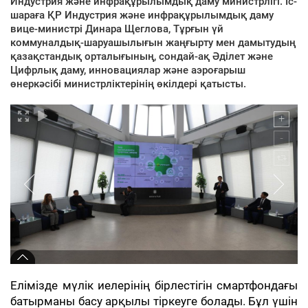
Индустрия және инфрақұрылымдық даму министрлігі. Іс-
шараға ҚР Индустрия және инфрақұрылымдық даму
вице-министрі Динара Щеглова, Тұрғын үй
коммуналдық-шаруашылығын жаңғырту мен дамытудың
қазақстандық орталығының, сондай-ақ Әділет және
Цифрлық даму, инновациялар және аэроғарыш
өнеркәсібі министрліктерінің өкілдері қатысты.
Елімізде мүлік иелерінің бірлестігін смартфондағы
батырманы басу арқылы тіркеуге болады. Бұл үшін