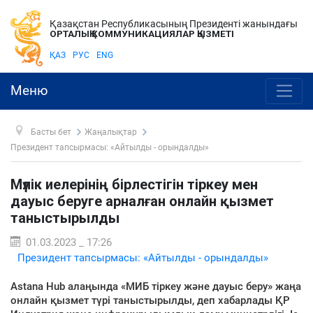
Қазақстан Республикасының Президенті жанындағы
ОРТАЛЫҚ КОММУНИКАЦИЯЛАР ҚЫЗМЕТІ
ҚАЗ
РУС
ENG
Меню
Басты бет
Жаңалықтар
Президент тапсырмасы: «Айтылды - орындалды»
Мүлік иелерінің бірлестігін тіркеу мен
дауыс беруге арналған онлайн қызмет
таныстырылды
01.03.2023 _ 17:26
Президент тапсырмасы: «Айтылды - орындалды»
Astana Hub алаңында «МИБ тіркеу және дауыс беру» жаңа
онлайн қызмет түрі таныстырылды, деп хабарлады ҚР