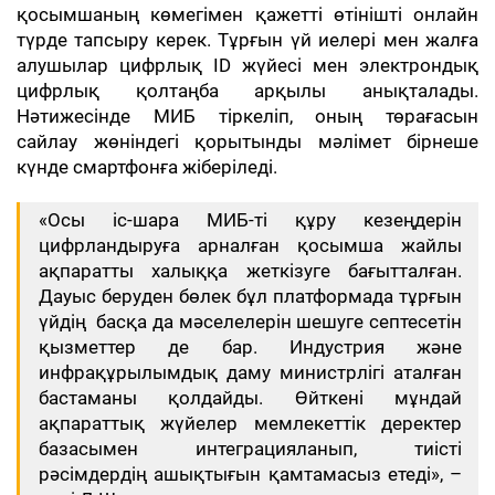
қосымшаның көмегімен қажетті өтінішті онлайн
түрде тапсыру керек. Тұрғын үй иелері мен жалға
алушылар цифрлық ID жүйесі мен электрондық
цифрлық қолтаңба арқылы анықталады.
Нәтижесінде МИБ тіркеліп, оның төрағасын
сайлау жөніндегі қорытынды мәлімет бірнеше
күнде смартфонға жіберіледі.
«Осы іс-шара МИБ-ті құру кезеңдерін
цифрландыруға арналған қосымша жайлы
ақпаратты халыққа жеткізуге бағытталған.
Дауыс беруден бөлек бұл платформада тұрғын
үйдің басқа да мәселелерін шешуге септесетін
қызметтер де бар. Индустрия және
инфрақұрылымдық даму министрлігі аталған
бастаманы қолдайды. Өйткені мұндай
ақпараттық жүйелер мемлекеттік деректер
базасымен интеграцияланып, тиісті
рәсімдердің ашықтығын қамтамасыз етеді», –