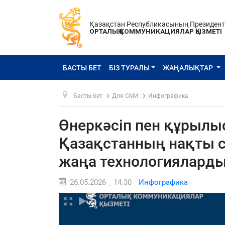
Қазақстан Республикасының Президен
ОРТАЛЫҚ КОММУНИКАЦИЯЛАР ҚЫЗМЕТІ
БАСТЫ БЕТ
БІЗ ТУРАЛЫ
ЖАҢАЛЫҚТАР
Басты бет
Для СМИ
Инфографика
Өнеркәсіп пен құрыл
Қазақстанның нақты с
жаңа технологияларды 
26.05.2026 _ 14:30
Инфографика