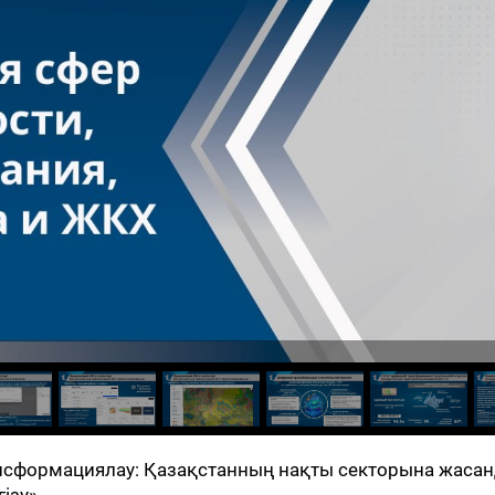
нсформациялау: Қазақстанның нақты секторына жаса