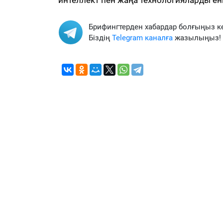
интеллект пен жаңа технологияларды енг
Брифингтерден хабардар болғыңыз к
Біздің
Telegram каналға
жазылыңыз!