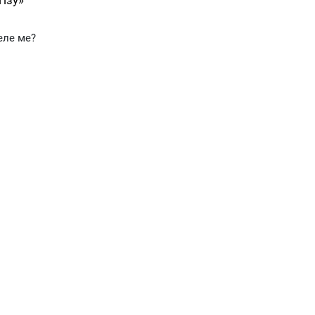
ізу»
еле ме?