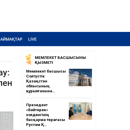
АЙМАҚТАР
LIVE
МЕМЛЕКЕТ БАСШЫСЫНЫҢ
ҚЫЗМЕТІ
у:
Мемлекет басшысы
Солтүстік
пен
Қазақстан
облысының
құрылғанына…
Президент
«Бәйтерек»
холдингінің
басқарма төрағасы
Рустам Қ…