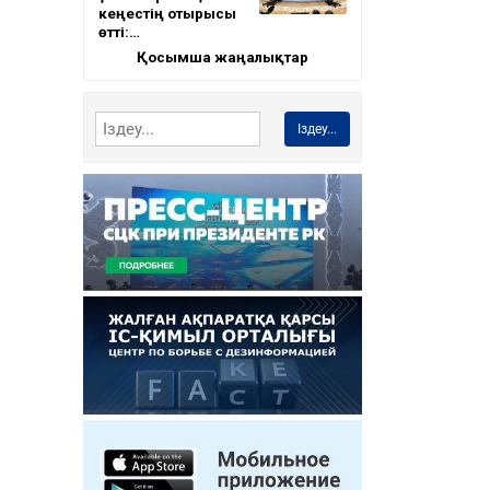
кеңестің отырысы
өтті:…
Қосымша жаңалықтар
Іздеу...