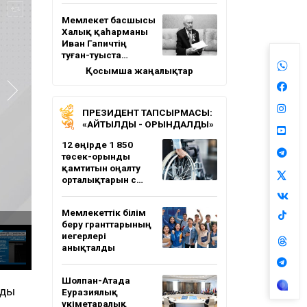
Мемлекет басшысы
Халық қаһарманы
Иван Гапичтің
туған-туыста…
Қосымша жаңалықтар
ПРЕЗИДЕНТ ТАПСЫРМАСЫ:
«АЙТЫЛДЫ - ОРЫНДАЛДЫ»
12 өңірде 1 850
төсек-орынды
қамтитын оңалту
орталықтарын с…
Мемлекеттік білім
беру гранттарының
иегерлері
анықталды
Шолпан-Атада
нды
Еуразиялық
үкіметаралық