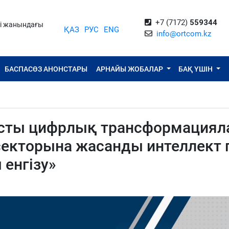
+7 (7172)
559344
ті жанындағы
ҚАЗ
РУС
ENG
info@ortcom.kz
БАСПАСӨЗ АНОНСТАРЫ
АРНАЙЫ ЖОБАЛАР
БАҚ ҮШІН
ысты цифрлық трансформацияла
екторына жасанды интеллект 
енгізу»