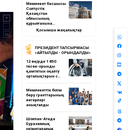
Мемлекет басшысы
Солтүстік
Қазақстан
облысының
құрылғанына…
Қосымша жаңалықтар
ПРЕЗИДЕНТ ТАПСЫРМАСЫ:
«АЙТЫЛДЫ - ОРЫНДАЛДЫ»
12 өңірде 1 850
төсек-орынды
қамтитын оңалту
орталықтарын с…
Мемлекеттік білім
беру гранттарының
иегерлері
анықталды
Шолпан-Атада
Еуразиялық
үкіметаралық