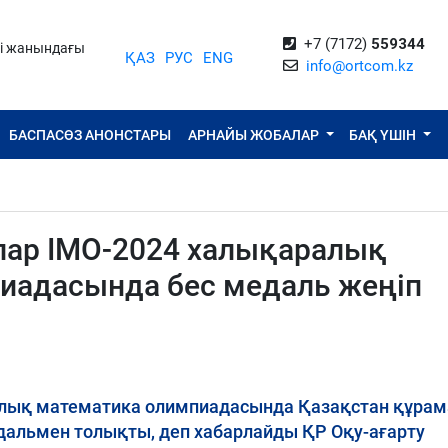
+7 (7172)
559344
ті жанындағы
ҚАЗ
РУС
ENG
info@ortcom.kz
БАСПАСӨЗ АНОНСТАРЫ
АРНАЙЫ ЖОБАЛАР
БАҚ ҮШІН
ар IMO-2024 халықаралық
иадасында бес медаль жеңіп
алық математика олимпиадасында Қазақстан құрам
альмен толықты, деп хабарлайды ҚР Оқу-ағарту