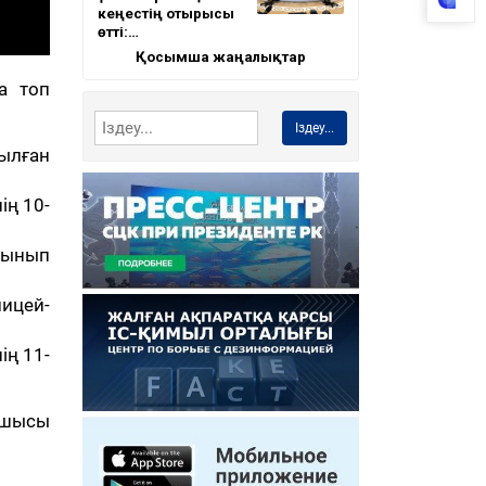
кеңестің отырысы
өтті:…
Қосымша жаңалықтар
та топ
Іздеу...
ылған
ң 10-
сынып
ицей-
ің 11-
ушысы