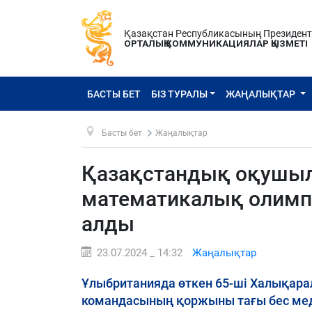
Қазақстан Республикасының Президен
ОРТАЛЫҚ КОММУНИКАЦИЯЛАР ҚЫЗМЕТІ
БАСТЫ БЕТ
БІЗ ТУРАЛЫ
ЖАҢАЛЫҚТАР
Басты бет
Жаңалықтар
Қазақстандық оқушыл
математикалық олимп
алды
23.07.2024 _ 14:32
Жаңалықтар
Ұлыбританияда өткен 65-ші Халықар
командасының қоржыны тағы бес мед