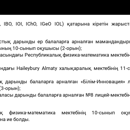
IBO, IOI, IChO, IGeO IOL) қатарына кіретін жарыс
тық дарынды ер балаларға арналған мамандандыр
тының 10-сынып оқушысы (2-орын);
сындағы Республикалық физика-математика мектебіні
ағы Haileybury Almaty халықаралық мектебінің 11-
 дарынды балаларға арналған «Білім-Инновация» л
3-орын);
ласы дарынды балаларға арналған №8 лицей-мектебін
қ физика-математика мектебінің 10-сынып оқ
на ие болды.