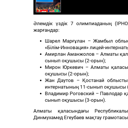
Әлемдік үздік 7 олимпиаданың (IPHO, 
жарғандар:
Шарел Марғұлан – Жамбыл облыс
«Білім-Инновация» лицей-интерна
Амирлан Аманжолов – Алматы қала
сынып оқушысы (2-орын);
Мирон Юркевич – Алматы қаласынд
оқушысы (2-орын);
Жан Даутов – Қостанай облыстық
интернатының 11-сынып оқушысы (
Владимир Роговский – Павлодар қа
сынып оқушысы (3-орын).
Алматы қаласындағы Республикалы
Динмухамед Егеубаев мақтау грамотасы