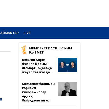
АЙМАҚТАР
LIVE
МЕМЛЕКЕТ БАСШЫСЫНЫҢ
ҚЫЗМЕТІ
Бельгия Королі
Филипп Қасым-
Жомарт Тоқаевқа
жауап хат жолда…
Мемлекет басшысы
көрнекті
кинорежиссер
Ардақ
а
Әмірқұловтың о…