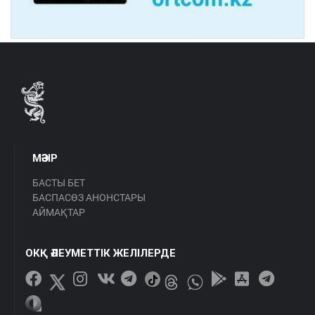
МӘЗІР
БАСТЫ БЕТ
БАСПАСӨЗ АНОНСТАРЫ
АЙМАҚТАР
ОКҚ ӘЛЕУМЕТТІК ЖЕЛІЛЕРДЕ