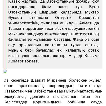
Қазақ жастары да Өзбекстанның жоғары оқу
орындарында білім алып жүр. Бүгін
Өзбекстанның Шыршық қаласында Мұхтар
Әуезов атындағы Оңтүстік Қазақстан
университетінің филиалы ашылды. Алматыда
Ташкент ирригация және ауыл шаруашылығын
механикаландыру инженерлері институтының
филиалы өз жұмысын бастады. Жаңа біз осы
оқу орындарын салтанатты түрде аштық.
Мұның бәрі бауырлас екі халықтың ортақ
игілігі үшін жасалып жатыр, – деді Қасым-
Жомарт Тоқаев.
Өз кезегінде Шавкат Мирзиёев бірлескен жүйелі
және практикалық шаралардың нәтижесінде
Қазақстан мен Өзбекстан өзара ынтымақтастығын
одақтастық деңгейіне шығарғанын атап өтті.
Келіссөздер қорытындысы бойынша сауда,