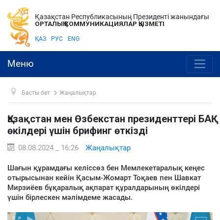
Қазақстан Республикасының Президенті жанындағы
ОРТАЛЫҚ КОММУНИКАЦИЯЛАР ҚЫЗМЕТІ
ҚАЗ
РУС
ENG
Меню
Басты бет
Жаңалықтар
Қазақстан мен Өзбекстан президенттері БАҚ
өкілдері үшін брифинг өткізді
08.08.2024 _ 16:26
Жаңалықтар
Шағын құрамдағы келіссөз бен Мемлекетаралық кеңес
отырысынан кейін Қасым-Жомарт Тоқаев пен Шавкат
Мирзиёев бұқаралық ақпарат құралдарының өкілдері
үшін бірлескен мәлімдеме жасады.