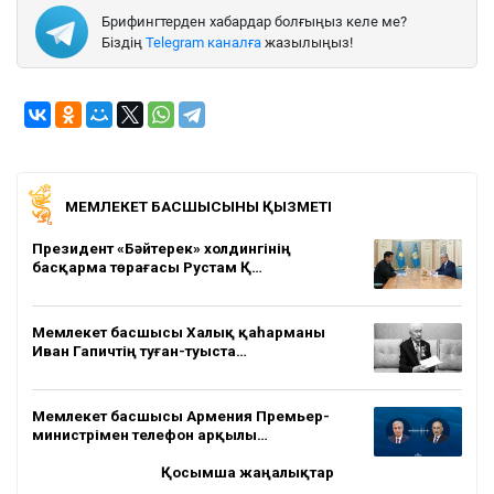
Брифингтерден хабардар болғыңыз келе ме?
Біздің
Telegram каналға
жазылыңыз!
МЕМЛЕКЕТ БАСШЫСЫНЫҢ ҚЫЗМЕТІ
Президент «Бәйтерек» холдингінің
басқарма төрағасы Рустам Қ…
Мемлекет басшысы Халық қаһарманы
Иван Гапичтің туған-туыста…
Мемлекет басшысы Армения Премьер-
министрімен телефон арқылы…
Қосымша жаңалықтар