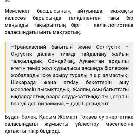
Мемлекет басшысының айтуынша, екіжақты
келіссөз барысында талқыланған тағы бір
маңызды тақырыптың бірі – көлік-логистика
саласындағы ынтымақтастық.
–Транскаспий бағытын және Солтүстік –
Оңтүстік дәлізін тиімді пайдалану жайын
талқыладық. Сондай-ақ, Ауғанстан арқылы
өтетін темір жол құрылысы аясында бірлескен
жобаларды іске асыру туралы пікір алмастық.
Шекарада жаңа өткізу бекеттерін ашу
мәселесін пысықтадық. Жалпы, осы бағыттағы
ықпалдастық өзара сауда-саттыққа тың серпін
береді деп ойлаймыз, – деді Президент.
Бұдан бөлек, Қасым-Жомарт Тоқаев су-энергетика
саласындағы жұмысты үйлестіру мәселесіне
қатысты пікір білдірді.