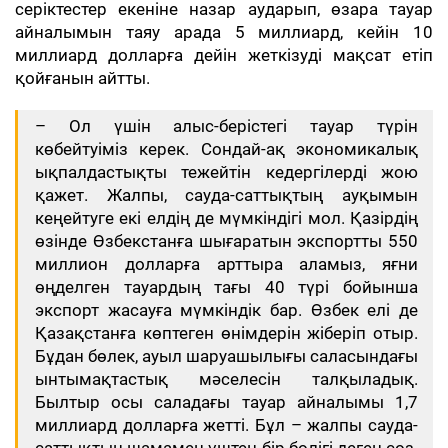
серіктестер екеніне назар аударып, өзара тауар
айналымын таяу арада 5 миллиард, кейін 10
миллиард долларға дейін жеткізуді мақсат етіп
қойғанын айтты.
– Ол үшін алыс-берістегі тауар түрін
көбейтуіміз керек. Сондай-ақ экономикалық
ықпалдастықты тежейтін кедергілерді жою
қажет. Жалпы, сауда-саттықтың ауқымын
кеңейтуге екі елдің де мүмкіндігі мол. Қазірдің
өзінде Өзбекстанға шығаратын экспортты 550
миллион долларға арттыра аламыз, яғни
өңделген тауардың тағы 40 түрі бойынша
экспорт жасауға мүмкіндік бар. Өзбек елі де
Қазақстанға көптеген өнімдерін жіберіп отыр.
Бұдан бөлек, ауыл шаруашылығы саласындағы
ынтымақтастық мәселесін талқыладық.
Былтыр осы саладағы тауар айналымы 1,7
миллиард долларға жетті. Бұл – жалпы сауда-