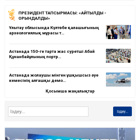
ПРЕЗИДЕНТ ТАПСЫРМАСЫ: «АЙТЫЛДЫ -
ОРЫНДАЛДЫ»
Ұлытау облысында Күлтөбе қалашығының
археологиялық мұрасы т…
Астанада 150-ге тарта жас суретші Абай
Құнанбайұлының портр…
Астанада жолаушы мінген ұшқышсыз әуе
кемесінің алғашқы демо…
Қосымша жаңалықтар
Іздеу...