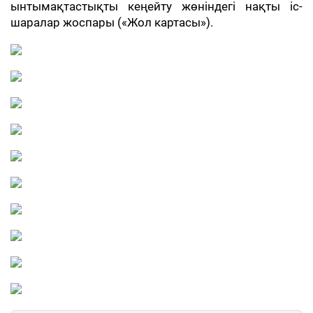
ынтымақтастықты кеңейту жөніндегі нақты іс-
шаралар жоспары («Жол картасы»).