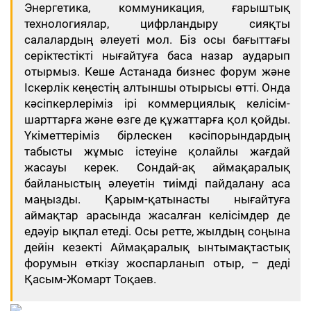
Энергетика, коммуникация, ғарыштық
технологиялар, цифрландыру сияқты
салалардың әлеуеті мол. Біз осы бағыттағы
серіктестікті нығайтуға баса назар аударып
отырмыз. Кеше Астанада бизнес форум және
Іскерлік кеңестің алтыншы отырысы өтті. Онда
кәсіпкерлеріміз ірі коммерциялық келісім-
шарттарға және өзге де құжаттарға қол қойды.
Үкіметтеріміз бірлескен кәсіпорындардың
табысты жұмыс істеуіне қолайлы жағдай
жасауы керек. Сондай-ақ аймақаралық
байланыстың әлеуетін тиімді пайдалану аса
маңызды. Қарым-қатынасты нығайтуға
аймақтар арасында жасалған келісімдер де
едәуір ықпал етеді. Осы ретте, жылдың соңына
дейін кезекті Аймақаралық ынтымақтастық
форумын өткізу жоспарланып отыр, – деді
Қасым-Жомарт Тоқаев.