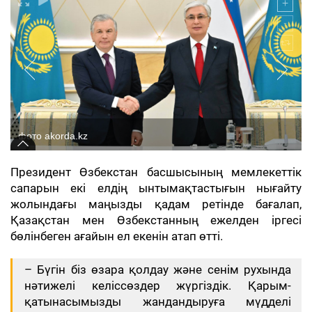
фото akorda.kz
Президент Өзбекстан басшысының мемлекеттік
сапарын екі елдің ынтымақтастығын нығайту
жолындағы маңызды қадам ретінде бағалап,
Қазақстан мен Өзбекстанның ежелден іргесі
бөлінбеген ағайын ел екенін атап өтті.
– Бүгін біз өзара қолдау және сенім рухында
нәтижелі келіссөздер жүргіздік. Қарым-
қатынасымызды жандандыруға мүдделі