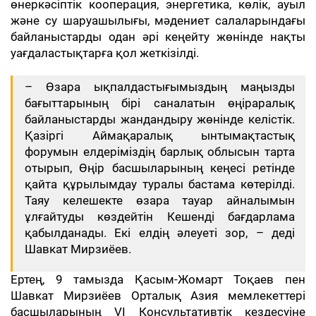
өнеркәсіптік кооперация, энергетика, көлік, ауыл
және су шаруашылығы, мәдениет салаларындағы
байланыстарды одан әрі кеңейту жөнінде нақты
уағдаластықтарға қол жеткізілді.
– Өзара ықпалдастығымыздың маңызды
бағыттарының бірі саналатын өңіраралық
байланыстарды жандандыру жөнінде келістік.
Қазіргі Аймақаралық ынтымақтастық
форумын елдеріміздің барлық облысын тарта
отырып, Өңір басшыларының кеңесі ретінде
қайта құрылымдау туралы бастама көтерілді.
Таяу келешекте өзара тауар айналымын
ұлғайтуды көздейтін Кешенді бағдарлама
қабылданады. Екі елдің әлеуеті зор, – деді
Шавкат Мирзиёев.
Ертең, 9 тамызда Қасым-Жомарт Тоқаев пен
Шавкат Мирзиёев Орталық Азия мемлекеттері
басшыларының VI Консультативтік кездесуіне