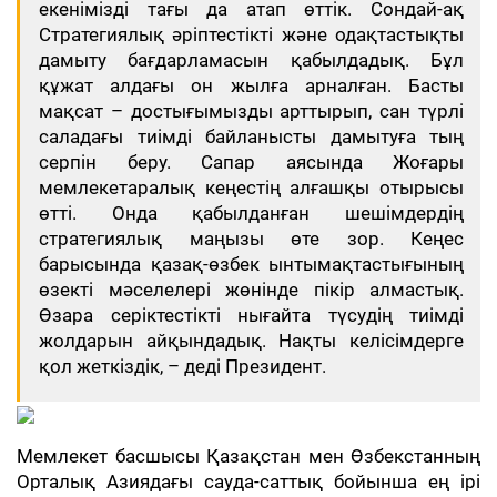
екенімізді тағы да атап өттік. Сондай-ақ
Стратегиялық әріптестікті және одақтастықты
дамыту бағдарламасын қабылдадық. Бұл
құжат алдағы он жылға арналған. Басты
мақсат – достығымызды арттырып, сан түрлі
саладағы тиімді байланысты дамытуға тың
серпін беру. Сапар аясында Жоғары
мемлекетаралық кеңестің алғашқы отырысы
өтті. Онда қабылданған шешімдердің
стратегиялық маңызы өте зор. Кеңес
барысында қазақ-өзбек ынтымақтастығының
өзекті мәселелері жөнінде пікір алмастық.
Өзара серіктестікті нығайта түсудің тиімді
жолдарын айқындадық. Нақты келісімдерге
қол жеткіздік, – деді Президент.
Мемлекет басшысы Қазақстан мен Өзбекстанның
Орталық Азиядағы сауда-саттық бойынша ең ірі