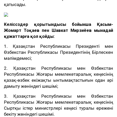
қатысады.
Келіссөздер қорытындысы бойынша Қасым-
Жомарт Тоқаев пен Шавкат Мирзиёев мынадай
құжаттарға қол қойды:
1. Қазақстан Республикасы Президенті мен
Өзбекстан Республикасы Президентінің Бірлескен
мәлімдемесі;
2. Қазақстан Республикасы мен Өзбекстан
Республикасы Жоғары мемлекетаралық кеңесінің
қазақ-өзбек екіжақты ынтымақтастығын одан әрі
дамыту жөніндегі шешімі;
3. Қазақстан Республикасы мен Өзбекстан
Республикасы Жоғары мемлекетаралық кеңесінің
Сыртқы істер министрлері кеңесі туралы ережені
бекіту жөніндегі шешімі.