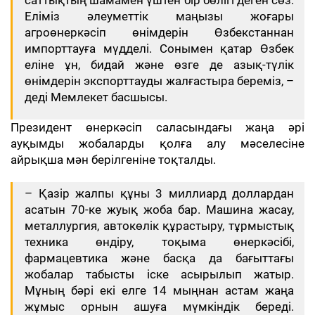
саттықтың шамамен үштен бір бөлігі деген сөз.
Еліміз әлеуметтік маңызы жоғары
агроөнеркәсіп өнімдерін Өзбекстаннан
импорттауға мүдделі. Сонымен қатар Өзбек
еліне ұн, бидай және өзге де азық-түлік
өнімдерін экспорттауды жалғастыра береміз, –
деді Мемлекет басшысы.
Президент өнеркәсіп саласындағы жаңа әрі
ауқымды жобаларды қолға алу мәселесіне
айрықша мән берілгеніне тоқталды.
– Қазір жалпы құны 3 миллиард доллардан
асатын 70-ке жуық жоба бар. Машина жасау,
металлургия, автокөлік құрастыру, тұрмыстық
техника өндіру, тоқыма өнеркәсібі,
фармацевтика және басқа да бағыттағы
жобалар табысты іске асырылып жатыр.
Мұның бәрі екі елге 14 мыңнан астам жаңа
жұмыс орнын ашуға мүмкіндік береді.