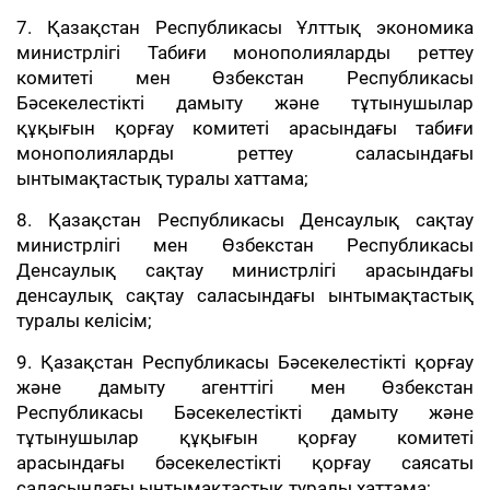
7. Қазақстан Республикасы Ұлттық экономика
министрлігі Табиғи монополияларды реттеу
комитеті мен Өзбекстан Республикасы
Бәсекелестікті дамыту және тұтынушылар
құқығын қорғау комитеті арасындағы табиғи
монополияларды реттеу саласындағы
ынтымақтастық туралы хаттама;
8. Қазақстан Республикасы Денсаулық сақтау
министрлігі мен Өзбекстан Республикасы
Денсаулық сақтау министрлігі арасындағы
денсаулық сақтау саласындағы ынтымақтастық
туралы келісім;
9. Қазақстан Республикасы Бәсекелестікті қорғау
және дамыту агенттігі мен Өзбекстан
Республикасы Бәсекелестікті дамыту және
тұтынушылар құқығын қорғау комитеті
арасындағы бәсекелестікті қорғау саясаты
саласындағы ынтымақтастық туралы хаттама;