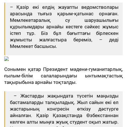
– Қазір екі елдің жауапты ведомстволары
арасында тығыз қарым-қатынас орнаған.
Мемлекетаралық су шаруашылығы
құрылымдары арнайы кестеге сәйкес жұмыс
істеп тұр. Біз бұл бағыттағы бірлескен
жұмысты жалғастыра береміз, – деді
Мемлекет басшысы.
Сонымен қатар Президент мәдени-гуманитарлық,
ғылым-білім салаларындағы ынтымақтастық
тақырыбына арнайы тоқталды.
– Жастарды жақындата түсетін маңызды
бастамаларды талқыладық. Жыл сайын екі ел
жастарының конгресін өткізу дәстүрге
айналған. Қазір Қазақстанда Өзбекстаннан
келген алты мыңға жуық студент оқып жатыр.