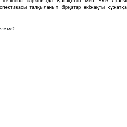
 келіссөз барысында Қазақстан мен БАӘ арасы
ерспективасы талқыланып, бірқатар екіжақты құжат
еле ме?