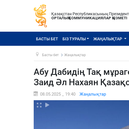
Қазақстан Республикасының Президен
ОРТАЛЫҚ КОММУНИКАЦИЯЛАР ҚЫЗМЕТІ
БАСТЫ БЕТ
БІЗ ТУРАЛЫ
ЖАҢАЛЫҚТАР
Басты бет
Жаңалықтар
Абу Дабидің Тақ мұраг
Заид Әл Нахаян Қазақс
08.05.2025 _ 19:40
Жаңалықтар