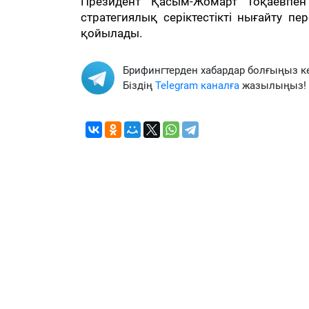
Президент Қасым-Жомарт Тоқаевпен
стратегиялық серіктестікті нығайту п
қойылады.
Брифингтерден хабардар болғыңыз к
Біздің
Telegram каналға
жазылыңыз!