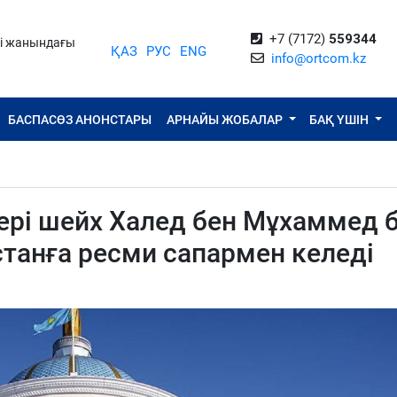
+7 (7172)
559344
ті жанындағы
ҚАЗ
РУС
ENG
info@ortcom.kz
БАСПАСӨЗ АНОНСТАРЫ
АРНАЙЫ ЖОБАЛАР
БАҚ ҮШІН
ері шейх Халед бен Мұхаммед 
танға ресми сапармен келеді