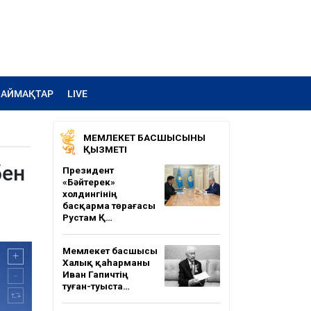
АЙМАҚТАР
LIVE
МЕМЛЕКЕТ БАСШЫСЫНЫҢ
ҚЫЗМЕТІ
бен
Президент
«Бәйтерек»
холдингінің
басқарма төрағасы
Рустам Қ…
Мемлекет басшысы
Халық қаһарманы
Иван Гапичтің
туған-туыста…