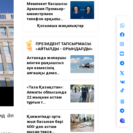
Мемлекет басшысы
Армения Премьер-
министрімен
телефон арқылы…
Қосымша жаңалықтар
ПРЕЗИДЕНТ ТАПСЫРМАСЫ:
«АЙТЫЛДЫ - ОРЫНДАЛДЫ»
Астанада жолаушы
мінген ұшқышсыз
әуе кемесінің
алғашқы демо…
«Таза Қазақстан»:
Алматы облысында
22 мыңнан астам
тұрғын т…
ид Әл
Қолжетімді орта:
жыл басынан бері
600-ден астам
нысан тексе…