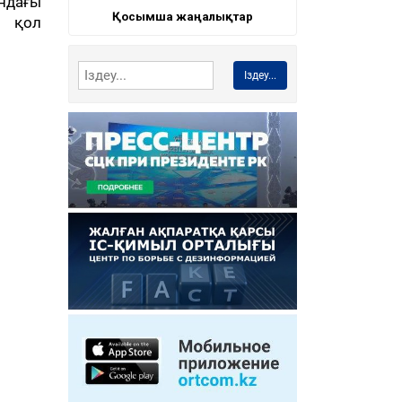
ндағы
Қосымша жаңалықтар
қа қол
Іздеу...