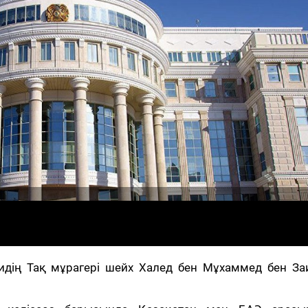
бидің Тақ мұрагері шейх Халед бен Мұхаммед бен За