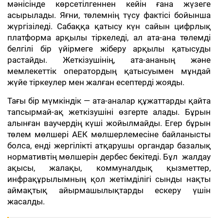
мәнісінде көрсетілгеннен кейін ғана жүзеге
асырылады. Яғни, төлемнің түсу фактісі бойынша
жүргізіледі. Сабаққа қатысу күн сайын цифрлық
платформа арқылы тіркеледі, ал ата-ана төлемді
белгілі бір үйірмеге жіберу арқылы қатысуды
растайды. Жеткізушінің, ата-ананың және
мемлекеттік оператордың қатысуымен мұндай
жүйе тіркеулер мен жалған есептерді жояды.
Тағы бір мүмкіндік — ата-аналар құжаттарды қайта
тапсырмай-ақ жеткізушіні өзгерте алады. Бұрын
алынған ваучердің күші жойылмайды. Егер бұрын
төлем мөлшері АЕК мөлшерлемесіне байланысты
болса, енді жергілікті атқарушы органдар базалық
нормативтің мөлшерін дербес бекітеді. Бұл жалдау
ақысы, жалақы, коммуналдық қызметтер,
инфрақұрылымның қол жетімділігі сынды нақты
аймақтық айырмашылықтарды ескеру үшін
жасалды.