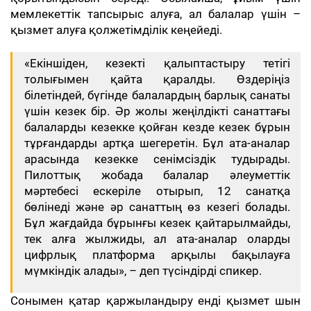
мемлекеттік тапсырыс алуға, ал балалар үшін –
қызмет алуға қолжетімділік кеңейеді.
«Екіншіден, кезекті қалыптастыру тетігі
толығымен қайта қаралды. Өздеріңіз
білетіндей, бүгінде балалардың барлық санаты
үшін кезек бір. Әр жолы жеңілдікті санаттағы
балаларды кезекке қойған кезде кезек бұрын
тұрғандарды артқа шегеретін. Бұл ата-аналар
арасында кезекке сенімсіздік тудырады.
Пилоттық жобада балалар әлеуметтік
мәртебесі ескеріле отырып, 12 санатқа
бөлінеді және әр санаттың өз кезегі болады.
Бұл жағдайда бұрынғы кезек қайтарылмайды,
тек алға жылжиды, ал ата-аналар оларды
цифрлық платформа арқылы бақылауға
мүмкіндік алады», – деп түсіндірді спикер.
Сонымен қатар қаржыландыру енді қызмет шын