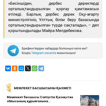
«Бесіншіден, дербес деректерді
орталықтандырылған қорғау қамтамасыз
етіледі. Барлық дербес дерек Оқу-ағарту
министрлігінің Ұлттық білім беру базасында
орталықтандырылған түрде сақталады», – деп
қорытындылады Майра Мелдебекова.
Брифингтерден хабардар болғыңыз келе ме?
Біздің
Telegram каналға
жазылыңыз!
МЕМЛЕКЕТ БАСШЫСЫНЫҢ ҚЫЗМЕТІ
Мемлекет басшысы Солтүстік Қазақстан
облысының құрылғанына…