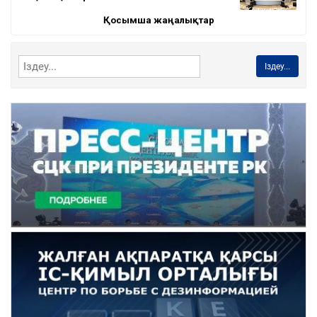
Қосымша жаңалықтар
Іздеу...