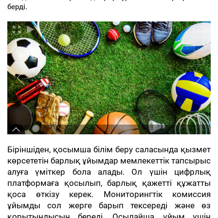
берді.
Біріншіден, қосымша білім беру саласында қызмет
көрсететін барлық ұйымдар мемлекеттік тапсырыс
алуға үміткер бола алады. Ол үшін цифрлық
платформаға қосылып, барлық қажетті құжатты
қоса өткізу керек. Мониторингтік комиссия
ұйымды сол жерге барып тексереді және өз
қорытындысын береді. Осылайша, ұйым үшін