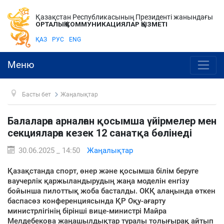
Қазақстан Республикасының Президенті жанындағы
ОРТАЛЫҚ КОММУНИКАЦИЯЛАР ҚЫЗМЕТІ
ҚАЗ
РУС
ENG
Меню
Басты бет
Жаңалықтар
Балаларға арналған қосымша үйірмелер мен
секцияларға кезек 12 санатқа бөлінеді
30.06.2025 _ 14:50
Жаңалықтар
Қазақстанда спорт, өнер және қосымша білім беруге
ваучерлік қаржыландырудың жаңа моделін енгізу
бойынша пилоттық жоба басталды. ОКҚ алаңында өткен
баспасөз конференциясында ҚР Оқу-ағарту
министрлігінің бірінші вице-министрі Майра
Мелдебекова жаңашылдықтар туралы толығырақ айтып