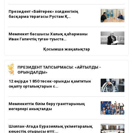
Президент «Бәйтерек» холдингінің
басқарма төрағасы Рустам Қ…
Мемлекет басшысы Халық қаһарманы
Иван Гапичтің туған-туыста…
Қосымша жаңалықтар
ПРЕЗИДЕНТ ТАПСЫРМАСЫ: «АЙТЫЛДЫ -
ОРЫНДАЛДЫ»
12 өңірде 1 850 төсек-орынды қамтитын
оңалту орталықтарын с…
Мемлекеттік білім беру гранттарының
иегерлері анықталды
Шолпан-Атада Еуразиялық үкіметаралық
кеңестің отырысы өтті:…