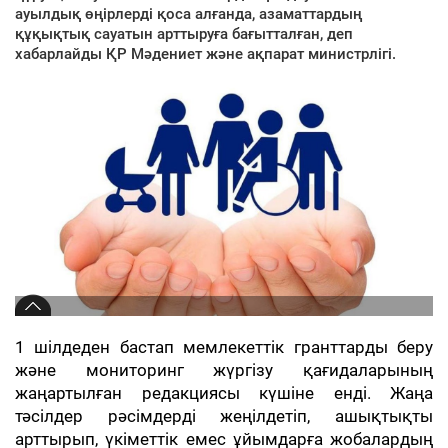
ауылдық өңірлерді қоса алғанда, азаматтардың
құқықтық сауатын арттыруға бағытталған, деп
хабарлайды ҚР Мәдениет және ақпарат министрлігі.
1 шілдеден бастап мемлекеттік гранттарды беру
және мониторинг жүргізу қағидаларының
жаңартылған редакциясы күшіне енді. Жаңа
тәсілдер рәсімдерді жеңілдетіп, ашықтықты
арттырып, үкіметтік емес ұйымдарға жобалардың