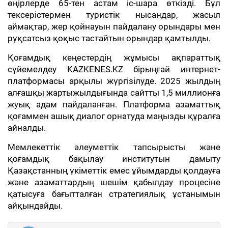
өңірлерде 65-тен астам іс-шара өткізді. Бұл
тексерістермен туристік нысандар, жасыл
аймақтар, жер қойнауын пайдалану орындары мен
рұқсатсыз қоқыс тастайтын орындар қамтылды.
Қоғамдық кеңестердің жұмысы ақпараттық
сүйемелдеу KAZKENES.KZ бірыңғай интернет-
платформасы арқылы жүргізілуде. 2025 жылдың
алғашқы жартыжылдығында сайтты 1,5 миллионға
жуық адам пайдаланған. Платформа азаматтық
қоғаммен ашық диалог орнатуда маңызды құралға
айналды.
Мемлекеттік әлеуметтік тапсырысты және
қоғамдық бақылау институтын дамыту
Қазақстанның үкіметтік емес ұйымдарды қолдауға
және азаматтардың шешім қабылдау процесіне
қатысуға бағытталған стратегиялық ұстанымын
айқындайды.