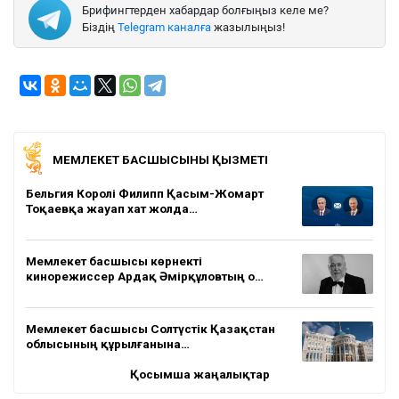
Брифингтерден хабардар болғыңыз келе ме?
Біздің
Telegram каналға
жазылыңыз!
МЕМЛЕКЕТ БАСШЫСЫНЫҢ ҚЫЗМЕТІ
Бельгия Королі Филипп Қасым-Жомарт
Тоқаевқа жауап хат жолда…
Мемлекет басшысы көрнекті
кинорежиссер Ардақ Әмірқұловтың о…
Мемлекет басшысы Солтүстік Қазақстан
облысының құрылғанына…
Қосымша жаңалықтар