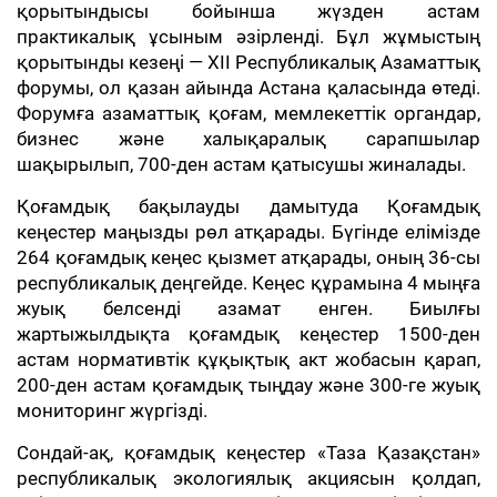
қорытындысы бойынша жүзден астам
практикалық ұсыным әзірленді. Бұл жұмыстың
қорытынды кезеңі — XII Республикалық Азаматтық
форумы, ол қазан айында Астана қаласында өтеді.
Форумға азаматтық қоғам, мемлекеттік органдар,
бизнес және халықаралық сарапшылар
шақырылып, 700-ден астам қатысушы жиналады.
Қоғамдық бақылауды дамытуда Қоғамдық
кеңестер маңызды рөл атқарады. Бүгінде елімізде
264 қоғамдық кеңес қызмет атқарады, оның 36-сы
республикалық деңгейде. Кеңес құрамына 4 мыңға
жуық белсенді азамат енген. Биылғы
жартыжылдықта қоғамдық кеңестер 1500-ден
астам нормативтік құқықтық акт жобасын қарап,
200-ден астам қоғамдық тыңдау және 300-ге жуық
мониторинг жүргізді.
Сондай-ақ, қоғамдық кеңестер «Таза Қазақстан»
республикалық экологиялық акциясын қолдап,