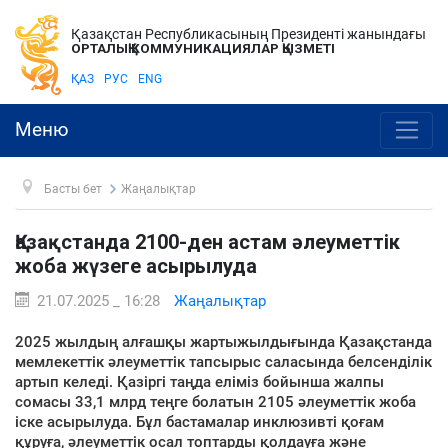
Қазақстан Республикасының Президенті жанындағы
ОРТАЛЫҚ КОММУНИКАЦИЯЛАР ҚЫЗМЕТІ
ҚАЗ
РУС
ENG
Меню
Басты бет
Жаңалықтар
Қазақстанда 2100-ден астам әлеуметтік
жоба жүзеге асырылуда
21.07.2025 _ 16:28
Жаңалықтар
2025 жылдың алғашқы жартыжылдығында Қазақстанда
мемлекеттік әлеуметтік тапсырыс саласында белсенділік
артып келеді. Қазіргі таңда еліміз бойынша жалпы
сомасы 33,1 млрд теңге болатын 2105 әлеуметтік жоба
іске асырылуда. Бұл бастамалар инклюзивті қоғам
құруға, әлеуметтік осал топтарды қолдауға және