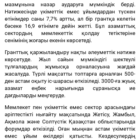
мазмұнына назар аударуға мүмкіндік берді.
Нәтижесінде үкіметтік емес ұйымдардан түскен
өтінімдер саны 7,7% артты, ал бір грантқа келетін
бәсеке 16,9 өтінімге дейін жетті. Бұл азаматтық
сектордың мемлекеттік қолдау тетіктеріне
сенімінің жоғары екенін көрсетеді.
Гранттық қаржыландыру нақты әлеуметтік нәтиже
көрсетуде. Жыл сайын мүмкіндігі шектеулі
тұлғалардың жұмысқа орналасуына жағдай
жасалуда. Түрлі мақсатты топтарға арналған 500-
ден астам оқыту іс-шарасы өткізіледі. 3000-ға жуық
азамат еңбек нарығында сұранысқа ие
дағдыларды меңгеруде.
Мемлекет пен үкіметтік емес сектор арасындағы
әріптестікті нығайту мақсатында Жетісу, Жамбыл,
Ақмола және Солтүстік Қазақстан облыстарында
форумдар өткізілді. Оған мыңнан астам үкіметтік
емес ұйым өкілдері қатысты. Кездесулердің