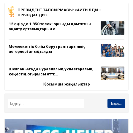
ПРЕЗИДЕНТ ТАПСЫРМАСЫ: «АЙТЫЛДЫ -
ОРЫНДАЛДЫ»
12 өңірде 1 850 төсек-орынды қамтитын
оңалту орталықтарын с…
Мемлекеттік білім беру гранттарының
иегерлері анықталды
Шолпан-Атада Еуразиялық үкіметаралық
кеңестің отырысы өтті:…
Қосымша жаңалықтар
Іздеу...