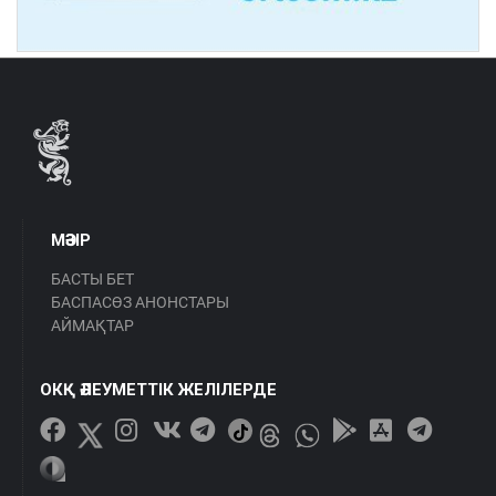
МӘЗІР
БАСТЫ БЕТ
БАСПАСӨЗ АНОНСТАРЫ
АЙМАҚТАР
ОКҚ ӘЛЕУМЕТТІК ЖЕЛІЛЕРДЕ