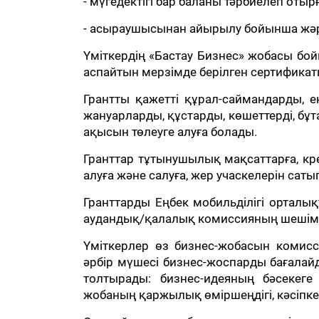
- мүгедектігі бар баланы тәрбиелеп отыр
- асыраушысынан айырылу бойынша жә
Үміткердің «Бастау Бизнес» жобасы бо
аспайтын мерзімде берілген сертификаты
Грантты қажетті құрал-саймандарды, 
жануарларды, құстарды, көшеттерді, бұ
ақысын төлеуге алуға болады.
Гранттар тұтынушылық мақсаттарға, кр
алуға және салуға, жер учаскелерін сатып
Гранттарды Еңбек мобильділігі орталықт
аудандық/қалалық комиссияның шешімі н
Үміткерлер өз бизнес-жобасын комис
әрбір мүшесі бизнес-жоспарды бағала
толтырады: бизнес-идеяның бәсекеге 
жобаның қаржылық өміршеңдігі, кәсіпке