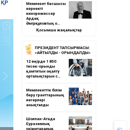
ы ҚР
Мемлекет басшысы
көрнекті
кинорежиссер
Ардақ
Әмірқұловтың о…
Қосымша жаңалықтар
ПРЕЗИДЕНТ ТАПСЫРМАСЫ:
«АЙТЫЛДЫ - ОРЫНДАЛДЫ»
12 өңірде 1 850
төсек-орынды
қамтитын оңалту
орталықтарын с…
Мемлекеттік білім
беру гранттарының
иегерлері
анықталды
Шолпан-Атада
Еуразиялық
үкіметаралық