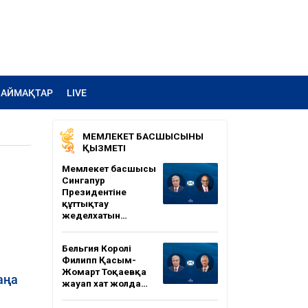
АЙМАҚТАР
LIVE
МЕМЛЕКЕТ БАСШЫСЫНЫҢ
ҚЫЗМЕТІ
Мемлекет басшысы
Сингапур
Президентіне
құттықтау
жеделхатын…
Бельгия Королі
Филипп Қасым-
Жомарт Тоқаевқа
аңа
жауап хат жолда…