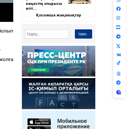
кеңестің отырысы
өтті:…
Қосымша жаңалықтар
 болып
Іздеу...
.
 жолға