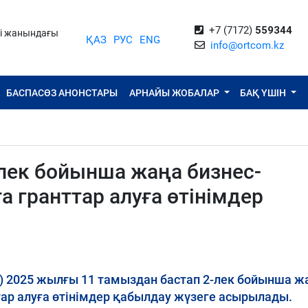
+7 (7172)
559344
ті жанындағы
ҚАЗ
РУС
ENG
info@ortcom.kz
БАСПАСӨЗ АНОНСТАРЫ
АРНАЙЫ ЖОБАЛАР
БАҚ ҮШІН
-лек бойынша жаңа бизнес-
а гранттар алуға өтінімдер
л) 2025 жылғы 11 тамыздан бастап 2-лек бойынша ж
тар алуға өтінімдер қабылдау жүзеге асырылады.