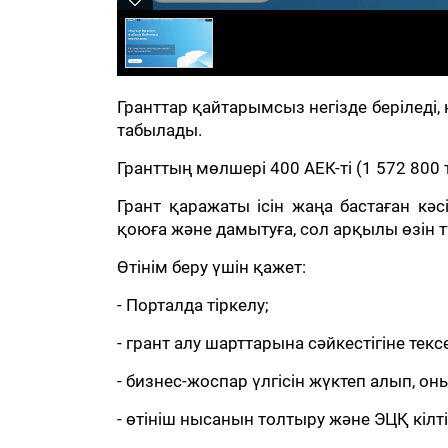
Гранттар қайтарымсыз негізде беріледі
табылады.
Гранттың мөлшері 400 АЕК-ті (1 572 800 
Грант қаражаты ісін жаңа бастаған кәсі
қоюға және дамытуға, сол арқылы өзін т
Өтінім беру үшін қажет:
- Порталда тіркелу;
- грант алу шарттарына сәйкестігіне текс
- бизнес-жоспар үлгісін жүктеп алып, он
- өтініш нысанын толтыру және ЭЦҚ кілт