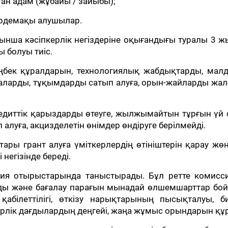
ған адам (жұбайы / зайыбы);
рдемақы алушылар.
йынша кәсіпкерлік негіздеріне оқығандығы туралы 3 
 болуы тиіс.
еңбек құралдарын, технологиялық жабдықтарды, малд
таларды, тұқымдарды сатып алуға, орын-жайларды жал
едиттік қарыздарды өтеуге, жылжымайтын тұрғын үй
 алуға, акцизделетін өнімдер өндіруге берілмейді.
ары грант алуға үміткерлердің өтініштерін қарау жөн
егізінде береді.
сия отырыстарында таныстырады. Бұл ретте комисс
йды және бағалау парағын мынадай өлшемшарттар бо
қабілеттілігі, өткізу нарықтарының пысықталуы, би
рлік дағдылардың деңгейі, жаңа жұмыс орындарын құр