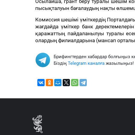
Осылайша, грант беру туралы шешім к
пысықталуын бағалаудың нақты өлшемш
Комиссия шешімі үміткердің Порталдағы
жағдайда үміткер банк деректемелері
қаражаттың пайдаланылуы туралы есеп
олардың филиалдарына (мансап орталы
Брифингтерден хабардар болғыңыз к
Біздің
Telegram каналға
жазылыңыз!