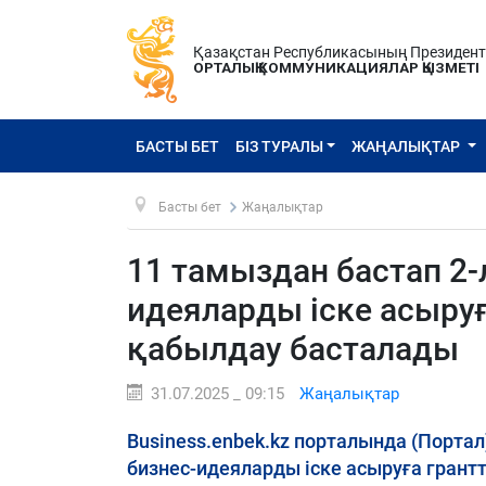
Қазақстан Республикасының Президен
ОРТАЛЫҚ КОММУНИКАЦИЯЛАР ҚЫЗМЕТІ
БАСТЫ БЕТ
БІЗ ТУРАЛЫ
ЖАҢАЛЫҚТАР
Басты бет
Жаңалықтар
11 тамыздан бастап 2
идеяларды іске асыруғ
қабылдау басталады
31.07.2025 _ 09:15
Жаңалықтар
Business.enbek.kz порталында (Порта
бизнес-идеяларды іске асыруға грант