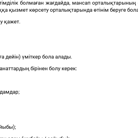
імділік болмаған жағдайда, мансап орталықтарының 
ққа қызмет көрсету орталықтарында өтінім беруге бол
у қажет.
ға дейін) үміткер бола алады.
санаттардың бірінен болу керек:
адамдар;
йыбы);