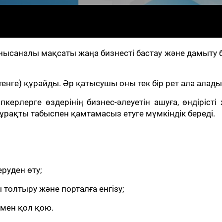
, нысаналы мақсаты жаңа бизнесті бастау және дамыту
тенге) құрайды. Әр қатысушы оны тек бір рет ала алады
пкерлерге өздерінің бизнес-әлеуетін ашуға, өндірісті
ұрақты табыспен қамтамасыз етуге мүмкіндік береді.
еруден өту;
ы толтыру және порталға енгізу;
імен қол қою.