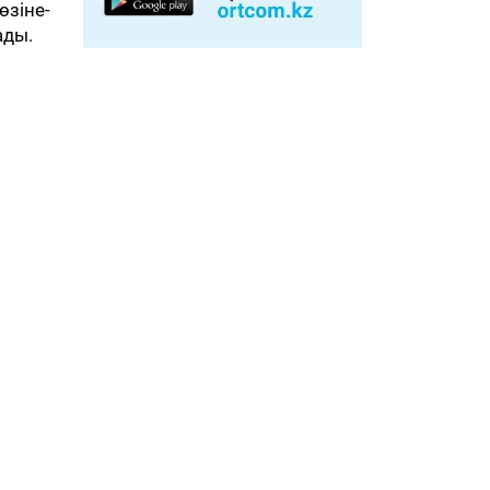
өзіне-
ады.