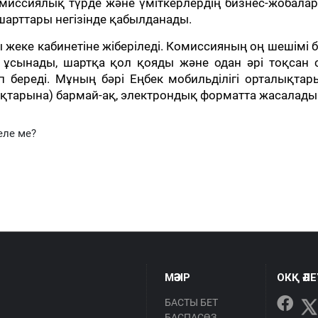
омиссиялық түрде және үміткерлердің бизнес-жобала
арттары негізінде қабылданады.
 жеке кабинетіне жіберіледі. Комиссияның оң шешімі 
н ұсынады, шартқа қол қояды және одан әрі тоқсан 
 береді. Мұның бәрі Еңбек мобильділігі орталықтар
қтарына) бармай-ақ, электрондық форматта жасалады
еле ме?
МӘЗІР
ОКҚ ӘЛ
БАСТЫ БЕТ
БАСПАСӨЗ