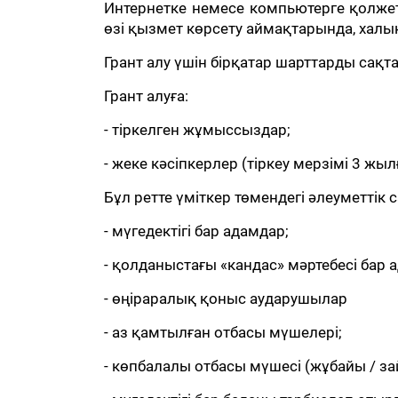
Интернетке немесе компьютерге қолжет
өзі қызмет көрсету аймақтарында, халы
Грант алу үшін бірқатар шарттарды сақта
Грант алуға:
- тіркелген жұмыссыздар;
- жеке кәсіпкерлер (тіркеу мерзімі 3 жыл
Бұл ретте үміткер төмендегі әлеуметтік 
- мүгедектігі бар адамдар;
- қолданыстағы «кандас» мәртебесі бар 
- өңіраралық қоныс аударушылар
- аз қамтылған отбасы мүшелері;
- көпбалалы отбасы мүшесі (жұбайы / за