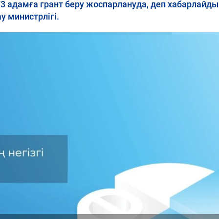
73 адамға грант беру жоспарлануда, деп хабарлайд
у министрлігі.