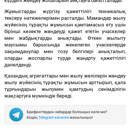
күрделі жөндеу жобаларын аяқтауға бағытталады.
Жұмыстарды жүргізу қажеттілігі техникалық
тексеру нәтижелерімен расталды. Мамандар жылу
жүйесінің тұрақты жұмысын қамтамасыз ету үшін
бірінші кезекте жөндеуді қажет ететін учаскелер
мен жабдықтарды анықтады. Өткен жылыту
маусымы барысында жекелеген учаскелерде
зақымданулар мен тозу белгілері анықталып,
оларды жоспарлы түрде жаңарту қажеттілігі
дәлелденді.
Қазандық агрегаттары мен жылу желілерін жөндеу
жылу жүйесінің тұрақты жұмысын арттырып, қала
тұрғындарын жылумен қамтудың сенімділігін
жақсартуға мүмкіндік береді.
Брифингтерден хабардар болғыңыз келе ме?
Біздің
Telegram каналға
жазылыңыз!