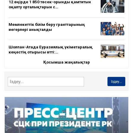
12 өңірде 1 850 төсек-орынды қамтитын
оңалту орталықтарын с…
Мемлекеттік білім беру гранттарының
иегерлері анықталды
Шолпан-Атада Еуразиялық үкіметаралық
кеңестің отырысы өтті:…
Қосымша жаңалықтар
Іздеу...