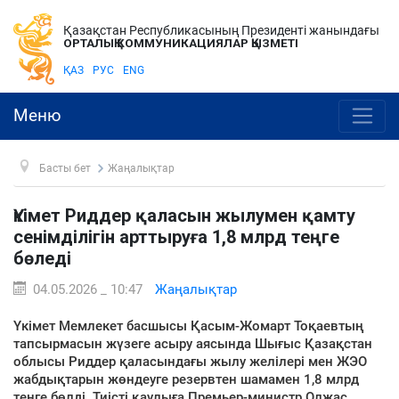
Қазақстан Республикасының Президенті жанындағы
ОРТАЛЫҚ КОММУНИКАЦИЯЛАР ҚЫЗМЕТІ
ҚАЗ
РУС
ENG
Меню
Басты бет
Жаңалықтар
Үкімет Риддер қаласын жылумен қамту
сенімділігін арттыруға 1,8 млрд теңге
бөледі
04.05.2026 _ 10:47
Жаңалықтар
Үкімет Мемлекет басшысы Қасым-Жомарт Тоқаевтың
тапсырмасын жүзеге асыру аясында Шығыс Қазақстан
облысы Риддер қаласындағы жылу желілері мен ЖЭО
жабдықтарын жөндеуге резервтен шамамен 1,8 млрд
теңге бөлді. Тиісті қаулыға Премьер-министр Олжас