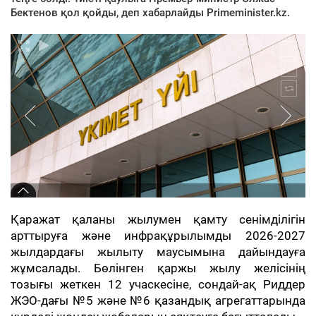
Бектенов қол қойды, деп хабарлайды Primeminister.kz.
Қаражат қаланы жылумен қамту сенімділігін
арттыруға және инфрақұрылымды 2026-2027
жылдардағы жылыту маусымына дайындауға
жұмсалады. Бөлінген қаржы жылу желісінің
тозығы жеткен 12 учаскесіне, сондай-ақ Риддер
ЖЭО-дағы №5 және №6 қазандық агрегаттарында