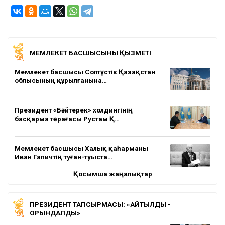
МЕМЛЕКЕТ БАСШЫСЫНЫҢ ҚЫЗМЕТІ
Мемлекет басшысы Солтүстік Қазақстан
облысының құрылғанына…
Президент «Бәйтерек» холдингінің
басқарма төрағасы Рустам Қ…
Мемлекет басшысы Халық қаһарманы
Иван Гапичтің туған-туыста…
Қосымша жаңалықтар
ПРЕЗИДЕНТ ТАПСЫРМАСЫ: «АЙТЫЛДЫ -
ОРЫНДАЛДЫ»