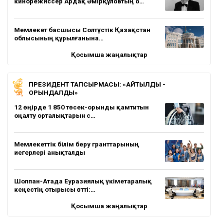
кинорежиссер Ардақ Әмірқұловтың о…
Мемлекет басшысы Солтүстік Қазақстан
облысының құрылғанына…
Қосымша жаңалықтар
ПРЕЗИДЕНТ ТАПСЫРМАСЫ: «АЙТЫЛДЫ -
ОРЫНДАЛДЫ»
12 өңірде 1 850 төсек-орынды қамтитын
оңалту орталықтарын с…
Мемлекеттік білім беру гранттарының
иегерлері анықталды
Шолпан-Атада Еуразиялық үкіметаралық
кеңестің отырысы өтті:…
Қосымша жаңалықтар