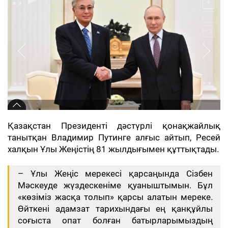
Қазақстан Президенті дәстүрлі қонақжайлық
танытқан Владимир Путинге алғыс айтып, Ресей
халқын Ұлы Жеңістің 81 жылдығымен құттықтады.
– Ұлы Жеңіс мерекесі қарсаңында Сізбен
Мәскеуде жүздескеніме қуаныштымын. Бұл
«көзіміз жасқа толып» қарсы алатын мереке.
Өйткені адамзат тарихындағы ең қанқұйлы
соғыста опат болған батырларымыздың