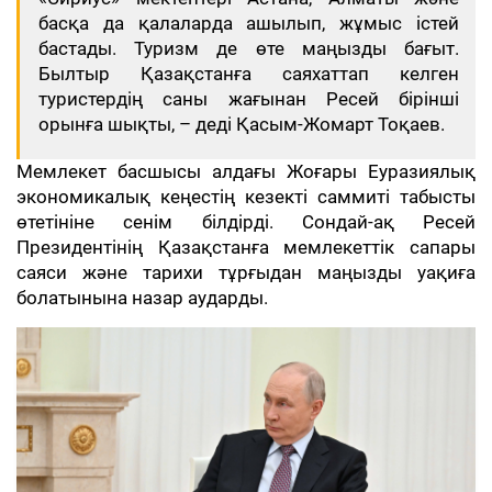
басқа да қалаларда ашылып, жұмыс істей
бастады. Туризм де өте маңызды бағыт.
Былтыр Қазақстанға саяхаттап келген
туристердің саны жағынан Ресей бірінші
орынға шықты, – деді Қасым-Жомарт Тоқаев.
Мемлекет басшысы алдағы Жоғары Еуразиялық
экономикалық кеңестің кезекті саммиті табысты
өтетініне сенім білдірді. Сондай-ақ Ресей
Президентінің Қазақстанға мемлекеттік сапары
саяси және тарихи тұрғыдан маңызды уақиға
болатынына назар аударды.