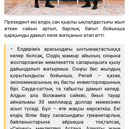
Президент екі елдің сан қырлы ықпалдастығы жыл
өткен сайын артып, барлық бағыт бойынша
қарқынды дамып келе жатқанын атап өтті.
– Елдеріміз арасындағы ынтымақтастыққа
келер болсақ, Сіздің мамыр айының соңына
жоспарланған мемлекеттік сапарыңызға қызу
дайындалып жатырмыз. Соңғы бес жылдың
қорытындысы бойынша, Ресей – қазақ
экономикасының ең басты инвесторларының
бірі. Сауда-саттық та табысты дамып келеді.
Алдын ала болжамға сәйкес, биыл тауар
айналымы 30 миллиард доллар межесінен
асып түседі. Бұл – өте жақсы көрсеткіш. Екі
елдің білім беру саласындағы гуманитарлық
байланыстарына айрықша тоқталсақ,
«Сириус» мектептері Астана, Алматы және