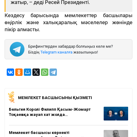
жатыр, – деді Ресей Президенті.
Кездесу барысында мемлекеттер басшылары
өңірлік және халықаралық мәселелер жөнінде
пікір алмасты.
Брифингтерден хабардар болғыңыз келе ме?
Біздің
Telegram каналға
жазылыңыз!
МЕМЛЕКЕТ БАСШЫСЫНЫҢ ҚЫЗМЕТІ
Бельгия Королі Филипп Қасым-Жомарт
Тоқаевқа жауап хат жолда…
Мемлекет басшысы көрнекті