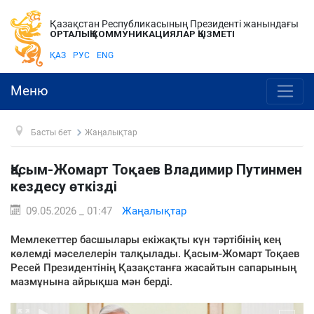
Қазақстан Республикасының Президенті жанындағы
ОРТАЛЫҚ КОММУНИКАЦИЯЛАР ҚЫЗМЕТІ
ҚАЗ
РУС
ENG
Меню
Басты бет
Жаңалықтар
Қасым-Жомарт Тоқаев Владимир Путинмен
кездесу өткізді
09.05.2026 _ 01:47
Жаңалықтар
Мемлекеттер басшылары екіжақты күн тәртібінің кең
көлемді мәселелерін талқылады. Қасым-Жомарт Тоқаев
Ресей Президентінің Қазақстанға жасайтын сапарының
мазмұнына айрықша мән берді.