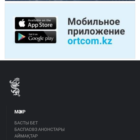
МӘЗІР
БАСТЫ БЕТ
БАСПАСӨЗ АНОНСТАРЫ
АЙМАҚТАР