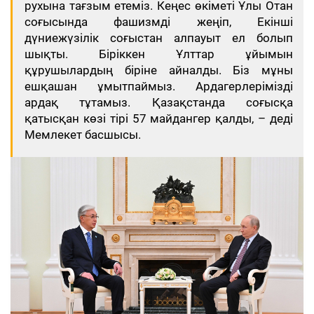
рухына тағзым етеміз. Кеңес өкіметі Ұлы Отан
соғысында фашизмді жеңіп, Екінші
дүниежүзілік соғыстан алпауыт ел болып
шықты. Біріккен Ұлттар ұйымын
құрушылардың біріне айналды. Біз мұны
ешқашан ұмытпаймыз. Ардагерлерімізді
ардақ тұтамыз. Қазақстанда соғысқа
қатысқан көзі тірі 57 майдангер қалды, – деді
Мемлекет басшысы.