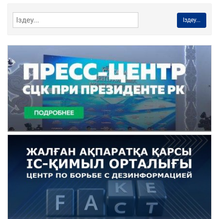
Іздеу...