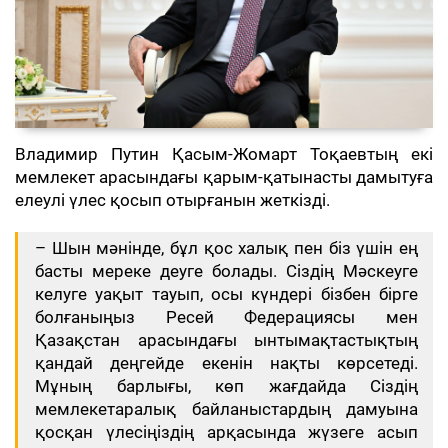
Владимир Путин Қасым-Жомарт Тоқаевтың екі
мемлекет арасындағы қарым-қатынасты дамытуға
елеулі үлес қосып отырғанын жеткізді.
– Шын мәнінде, бұл қос халық пен біз үшін ең
басты мереке деуге болады. Сіздің Мәскеуге
келуге уақыт тауып, осы күндері бізбен бірге
болғаныңыз Ресей Федерациясы мен
Қазақстан арасындағы ынтымақтастықтың
қандай деңгейде екенін нақты көрсетеді.
Мұның барлығы, көп жағдайда Сіздің
мемлекетаралық байланыстардың дамуына
қосқан үлесіңіздің арқасында жүзеге асып