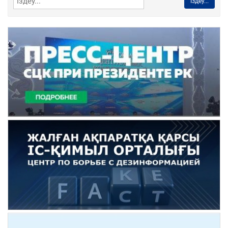
Іздеу...