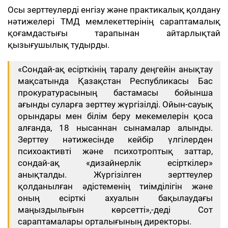
Осы зерттеулерді енгізу және практикалық қолдану
нәтижелері ТМД мемлекеттерінің сараптамалық
қоғамдастығы тарапынан айтарлықтай
қызығушылық тудырды.
«Сондай-ақ есірткінің таралу деңгейін анықтау
мақсатында Қазақстан Республикасы Бас
прокуратурасының бастамасы бойынша
ағынды суларға зерттеу жүргізілді. Ойын-сауық
орындары мен білім беру мекемелерін қоса
алғанда, 18 нысаннан сынамалар алынды.
Зерттеу нәтижесінде кейбір үлгілерден
психоактивті және психотроптық заттар,
сондай-ақ «дизайнерлік есірткілер»
анықталды. Жүргізілген зерттеулер
қолданылған әдістеменің тиімділігін және
оның есірткі ахуалын бақылаудағы
маңыздылығын көрсетті»,-деді Сот
сараптамалары орталығының директоры.