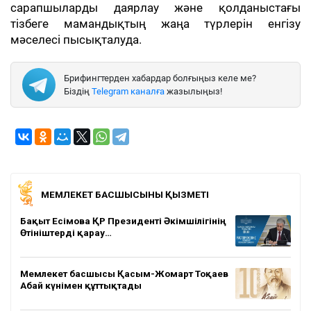
сарапшыларды даярлау және қолданыстағы
тізбеге мамандықтың жаңа түрлерін енгізу
мәселесі пысықталуда.
Брифингтерден хабардар болғыңыз келе ме?
Біздің
Telegram каналға
жазылыңыз!
МЕМЛЕКЕТ БАСШЫСЫНЫҢ ҚЫЗМЕТІ
Бақыт Есімова ҚР Президенті Әкімшілігінің
Өтініштерді қарау…
Мемлекет басшысы Қасым-Жомарт Тоқаев
Абай күнімен құттықтады