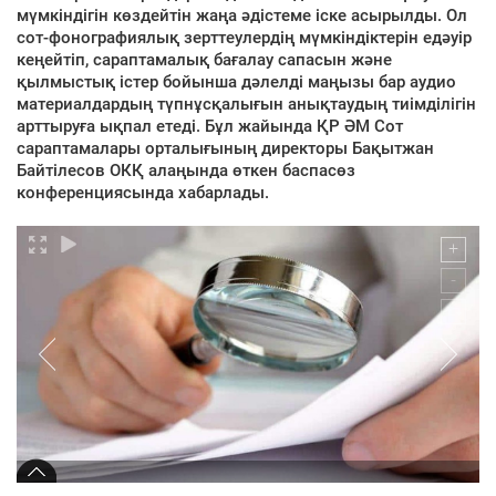
мүмкіндігін көздейтін жаңа әдістеме іске асырылды. Ол
сот-фонографиялық зерттеулердің мүмкіндіктерін едәуір
кеңейтіп, сараптамалық бағалау сапасын және
қылмыстық істер бойынша дәлелді маңызы бар аудио
материалдардың түпнұсқалығын анықтаудың тиімділігін
арттыруға ықпал етеді. Бұл жайында ҚР ӘМ Сот
сараптамалары орталығының директоры Бақытжан
Байтілесов ОКҚ алаңында өткен баспасөз
конференциясында хабарлады.