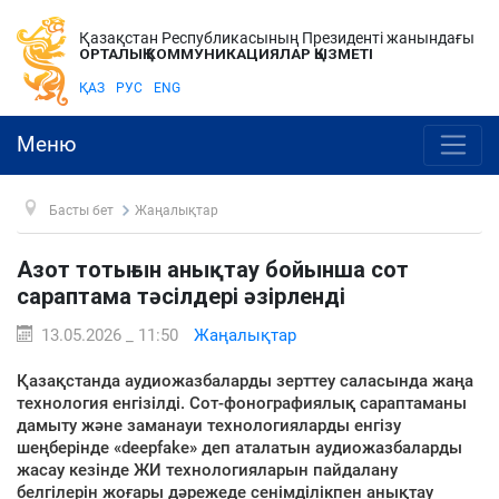
Қазақстан Республикасының Президенті жанындағы
ОРТАЛЫҚ КОММУНИКАЦИЯЛАР ҚЫЗМЕТІ
ҚАЗ
РУС
ENG
Меню
Басты бет
Жаңалықтар
Азот тотығын анықтау бойынша сот
сараптама тәсілдері әзірленді
13.05.2026 _ 11:50
Жаңалықтар
Қазақстанда аудиожазбаларды зерттеу саласында жаңа
технология енгізілді. Сот-фонографиялық сараптаманы
дамыту және заманауи технологияларды енгізу
шеңберінде «deepfake» деп аталатын аудиожазбаларды
жасау кезінде ЖИ технологияларын пайдалану
белгілерін жоғары дәрежеде сенімділікпен анықтау