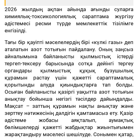
2026 жылдың ақпан айында ағынды суларға
химиялық-токсикологиялық сараптама жүргізу
әдістемесі ресми түрде мемлекеттік тізілімге
енгізілді.
Тағы бір қауіпті мәселелердің бірі «күлкі газы» деп
аталатын азот тотығын пайдалану. Оның заңсыз
айналымына байланысты қылмыстық істерді
тергеп-тексеру барысында сотқа дейінгі тергеу
органдары қылмыстық құқық бұзушылық
құрамын растау үшін қажетті сараптамалық
қорытынды алуда қиындықтарға тап болды.
Осыған байланысты қазіргі уақытта азот тотығын
анықтау бойынша негізгі тәсілдер дайындалды.
Мақсат – заттың құрамын нақты анықтау және
зерттеу нәтижесінің дәлдігін қамтамасыз ету. Қазір
әдістеме жобасы аяқталып, аумақтық
бөлімшелерді қажетті жабдықтар жиынтығымен
жарақтандыру мәселесі шешілуде. Сонымен қатар,