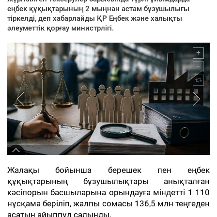
еңбек құқықтарының 2 мыңнан астам бұзушылығы
тіркелді, деп хабарлайды ҚР Еңбек және халықты
әлеуметтік қорғау министрлігі.
Жалақы бойынша берешек пен еңбек
құқықтарының бұзушылықтары анықталған
кәсіпорын басшыларына орындауға міндетті 1 110
нұсқама беріліп, жалпы сомасы 136,5 млн теңгеден
асатын айыппұл салынды.