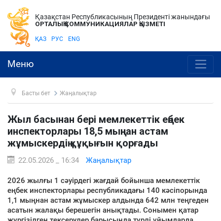
Қазақстан Республикасының Президенті жанындағы
ОРТАЛЫҚ КОММУНИКАЦИЯЛАР ҚЫЗМЕТІ
ҚАЗ
РУС
ENG
Меню
Басты бет
Жаңалықтар
Жыл басынан бері мемлекеттік еңбек
инспекторлары 18,5 мыңнан астам
жұмыскердің құқығын қорғады
22.05.2026 _ 16:34
Жаңалықтар
2026 жылғы 1 сәуірдегі жағдай бойынша мемлекеттік
еңбек инспекторлары республикадағы 140 кәсіпорында
1,1 мыңнан астам жұмыскер алдында 642 млн теңгеден
асатын жалақы берешегін анықтады. Сонымен қатар
жүргізілген тексерулер барысында түрлі ұйымдарда