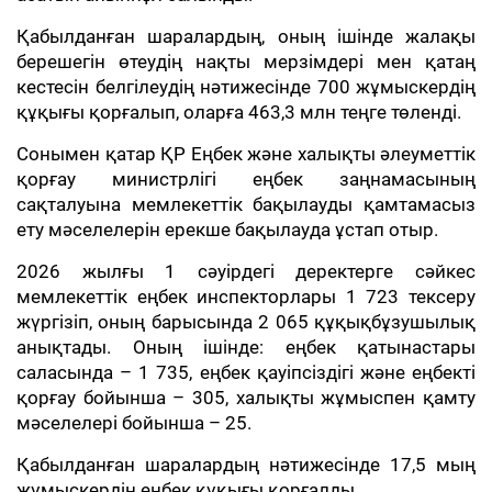
Қабылданған шаралардың, оның ішінде жалақы
берешегін өтеудің нақты мерзімдері мен қатаң
кестесін белгілеудің нәтижесінде 700 жұмыскердің
құқығы қорғалып, оларға 463,3 млн теңге төленді.
Сонымен қатар ҚР Еңбек және халықты әлеуметтік
қорғау министрлігі еңбек заңнамасының
сақталуына мемлекеттік бақылауды қамтамасыз
ету мәселелерін ерекше бақылауда ұстап отыр.
2026 жылғы 1 сәуірдегі деректерге сәйкес
мемлекеттік еңбек инспекторлары 1 723 тексеру
жүргізіп, оның барысында 2 065 құқықбұзушылық
анықтады. Оның ішінде: еңбек қатынастары
саласында – 1 735, еңбек қауіпсіздігі және еңбекті
қорғау бойынша – 305, халықты жұмыспен қамту
мәселелері бойынша – 25.
Қабылданған шаралардың нәтижесінде 17,5 мың
жұмыскердің еңбек құқығы қорғалды.