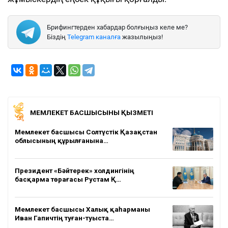
Брифингтерден хабардар болғыңыз келе ме?
Біздің
Telegram каналға
жазылыңыз!
МЕМЛЕКЕТ БАСШЫСЫНЫҢ ҚЫЗМЕТІ
Мемлекет басшысы Солтүстік Қазақстан
облысының құрылғанына…
Президент «Бәйтерек» холдингінің
басқарма төрағасы Рустам Қ…
Мемлекет басшысы Халық қаһарманы
Иван Гапичтің туған-туыста…