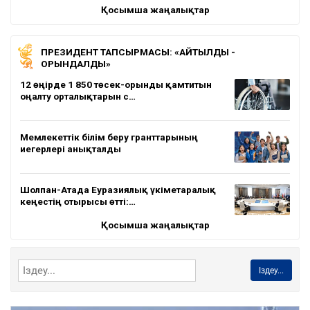
Қосымша жаңалықтар
ПРЕЗИДЕНТ ТАПСЫРМАСЫ: «АЙТЫЛДЫ -
ОРЫНДАЛДЫ»
12 өңірде 1 850 төсек-орынды қамтитын
оңалту орталықтарын с…
Мемлекеттік білім беру гранттарының
иегерлері анықталды
Шолпан-Атада Еуразиялық үкіметаралық
кеңестің отырысы өтті:…
Қосымша жаңалықтар
Іздеу...