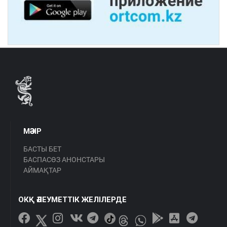
МӘЗІР
БАСТЫ БЕТ
БАСПАСӨЗ АНОНСТАРЫ
АЙМАҚТАР
ОКҚ ӘЛЕУМЕТТІК ЖЕЛІЛЕРДЕ