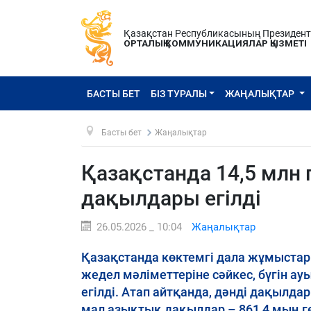
Қазақстан Республикасының Президен
ОРТАЛЫҚ КОММУНИКАЦИЯЛАР ҚЫЗМЕТІ
БАСТЫ БЕТ
БІЗ ТУРАЛЫ
ЖАҢАЛЫҚТАР
Басты бет
Жаңалықтар
Қазақстанда 14,5 млн
дақылдары егілді
26.05.2026 _ 10:04
Жаңалықтар
Қазақстанда көктемгі дала жұмыстар
жедел мәліметтеріне сәйкес, бүгін 
егілді. Атап айтқанда, дәнді дақылдар
мал азықтық дақылдар – 861,4 мың ге