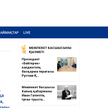
АЙМАҚТАР
LIVE
МЕМЛЕКЕТ БАСШЫСЫНЫҢ
ҚЫЗМЕТІ
Президент
«Бәйтерек»
холдингінің
басқарма төрағасы
Рустам Қ…
Мемлекет басшысы
ң
Халық қаһарманы
қа
Иван Гапичтің
туған-туыста…
а,
лдары