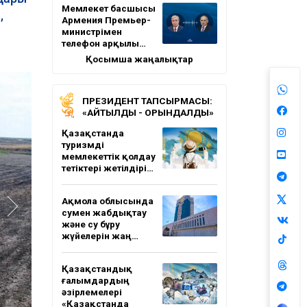
Мемлекет басшысы
,
Армения Премьер-
министрімен
телефон арқылы…
Қосымша жаңалықтар
ПРЕЗИДЕНТ ТАПСЫРМАСЫ:
«АЙТЫЛДЫ - ОРЫНДАЛДЫ»
Қазақстанда
туризмді
мемлекеттік қолдау
тетіктері жетілдірі…
Ақмола облысында
сумен жабдықтау
және су бұру
жүйелерін жаң…
Қазақстандық
ғалымдардың
әзірлемелері
«Қазақстанда