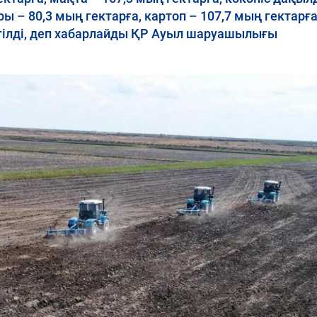
ы – 80,3 мың гектарға, картоп – 107,7 мың гектарға
гілді, деп хабарлайды ҚР Ауыл шаруашылығы