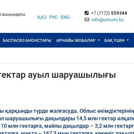
+7 (7172)
559344
ті жанындағы
ҚАЗ
РУС
ENG
info@ortcom.kz
БАСПАСӨЗ АНОНСТАРЫ
АРНАЙЫ ЖОБАЛАР
БАҚ ҮШІН
 гектар ауыл шаруашылығы
ы қарқынды түрде жалғасуда. Облыс әкімдіктеріні
ауыл шаруашылығы дақылдары 14,5 млн гектар алқап
 10 млн гектарға, майлы дақылдар – 3,2 млн гектарғ
ктарға, мақта – 167,3 мың гектарға, көкөніс дақы