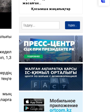
жасалған…
Қосымша жаңалықтар
Іздеу...
ылығы
жедел
п, 1,3
ердің
теңге
6 мың
рларға