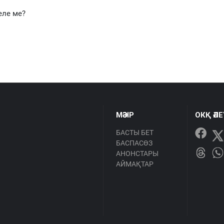
еле ме?
МӘЗІР
ОКҚ ӘЛ
БАСТЫ БЕТ
БАСПАСӨЗ
АНОНСТАРЫ
АЙМАҚТАР