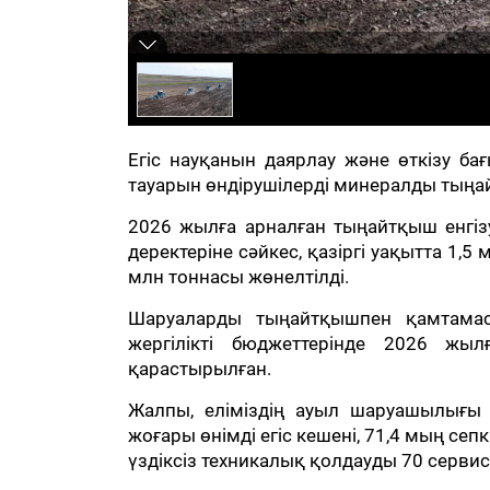
Егіс науқанын даярлау және өткізу б
тауарын өндірушілерді минералды тыңа
2026 жылға арналған тыңайтқыш енгіз
деректеріне сәйкес, қазіргі уақытта 1,
млн тоннасы жөнелтілді.
Шаруаларды тыңайтқышпен қамтамасы
жергілікті бюджеттерінде 2026 жы
қарастырылған.
Жалпы, еліміздің ауыл шаруашылығы
жоғары өнімді егіс кешені, 71,4 мың се
үздіксіз техникалық қолдауды 70 сервис