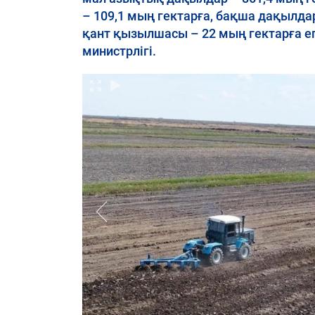
– 109,1 мың гектарға, бақша дақылдар
қант қызылшасы – 22 мың гектарға е
министрлігі.