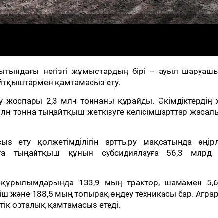
ағытындағы негізгі жұмыстардың бірі – ауыл шаруаш
йтқыштармен қамтамасыз ету.
у жоспары 2,3 млн тоннаны құрайды. Әкімдіктердің 
5 млн тонна тыңайтқыш жеткізуге келісімшарттар жасалы
з ету қолжетімділігін арттыру мақсатында өңірл
лға тыңайтқыш құнын субсидиялауға 56,3 млрд 
 құрылымдарында 133,9 мың трактор, шамамен 5,
пкіш және 188,5 мың топырақ өңдеу техникасы бар. Агра
тік орталық қамтамасыз етеді.