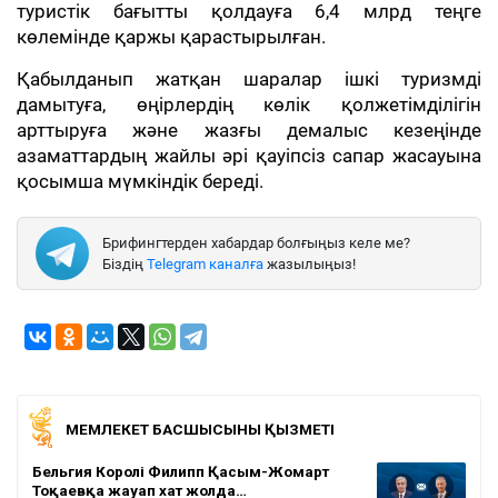
туристік бағытты қолдауға 6,4 млрд теңге
көлемінде қаржы қарастырылған.
Қабылданып жатқан шаралар ішкі туризмді
дамытуға, өңірлердің көлік қолжетімділігін
арттыруға және жазғы демалыс кезеңінде
азаматтардың жайлы әрі қауіпсіз сапар жасауына
қосымша мүмкіндік береді.
Брифингтерден хабардар болғыңыз келе ме?
Біздің
Telegram каналға
жазылыңыз!
МЕМЛЕКЕТ БАСШЫСЫНЫҢ ҚЫЗМЕТІ
Бельгия Королі Филипп Қасым-Жомарт
Тоқаевқа жауап хат жолда…