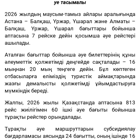
Әуе тасымалы
2026 жылдың маусым-тамыз айлары аралығында
Астана – Балқаш, Үржар, Үшарал және Алматы –
Балқаш, Үржар, Үшарал бағыттары бойынша
аптасына 7 рейске дейін қосымша әуе рейстері
ашылады.
Аталған бағыттар бойынша әуе билеттерінің құны
әлеуметтік қолжетімді деңгейде сақталады – 16
мыңнан 20 мың теңгеге дейін. Бұл көптеген
отбасыларға еліміздің туристік аймақтарында
жазғы демалысты қолжетімді ұйымдастыруға
мүмкіндік береді.
Жалпы, 2026 жылы Қазақстанда аптасына 813
рейс жиілігімен 60 ішкі әуе бағыты бойынша
тұрақты рейстер орындалады.
Тұрақты әуе маршруттарын субсидиялау
бағдарламасы аясында 24 бағытты, оның ішінде 16