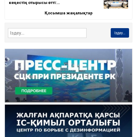
кеңестің отырысы өтті:…
Қосымша жаңалықтар
Іздеу...