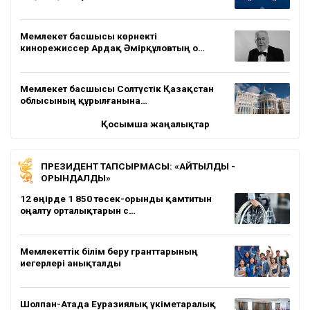
Мемлекет басшысы көрнекті
кинорежиссер Ардақ Әмірқұловтың о…
Мемлекет басшысы Солтүстік Қазақстан
облысының құрылғанына…
Қосымша жаңалықтар
ПРЕЗИДЕНТ ТАПСЫРМАСЫ: «АЙТЫЛДЫ -
ОРЫНДАЛДЫ»
12 өңірде 1 850 төсек-орынды қамтитын
оңалту орталықтарын с…
Мемлекеттік білім беру гранттарының
иегерлері анықталды
Шолпан-Атада Еуразиялық үкіметаралық