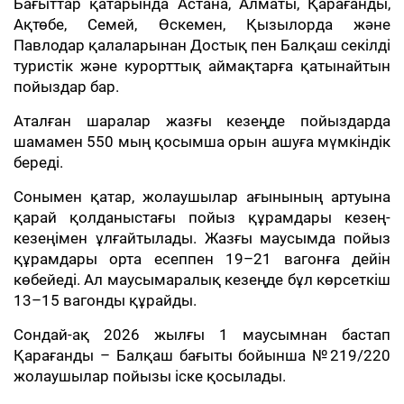
Бағыттар қатарында Астана, Алматы, Қарағанды,
Ақтөбе, Семей, Өскемен, Қызылорда және
Павлодар қалаларынан Достық пен Балқаш секілді
туристік және курорттық аймақтарға қатынайтын
пойыздар бар.
Аталған шаралар жазғы кезеңде пойыздарда
шамамен 550 мың қосымша орын ашуға мүмкіндік
береді.
Сонымен қатар, жолаушылар ағынының артуына
қарай қолданыстағы пойыз құрамдары кезең-
кезеңімен ұлғайтылады. Жазғы маусымда пойыз
құрамдары орта есеппен 19–21 вагонға дейін
көбейеді. Ал маусымаралық кезеңде бұл көрсеткіш
13–15 вагонды құрайды.
Сондай-ақ 2026 жылғы 1 маусымнан бастап
Қарағанды – Балқаш бағыты бойынша №219/220
жолаушылар пойызы іске қосылады.