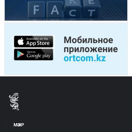
МӘЗІР