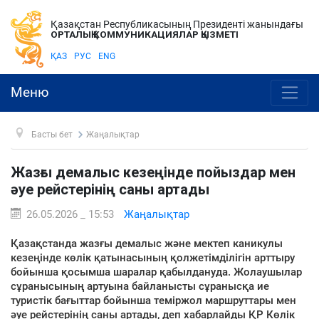
Қазақстан Республикасының Президенті жанындағы
ОРТАЛЫҚ КОММУНИКАЦИЯЛАР ҚЫЗМЕТІ
ҚАЗ
РУС
ENG
Меню
Басты бет
Жаңалықтар
Жазғы демалыс кезеңінде пойыздар мен
әуе рейстерінің саны артады
26.05.2026 _ 15:53
Жаңалықтар
Қазақстанда жазғы демалыс және мектеп каникулы
кезеңінде көлік қатынасының қолжетімділігін арттыру
бойынша қосымша шаралар қабылдануда. Жолаушылар
сұранысының артуына байланысты сұранысқа ие
туристік бағыттар бойынша теміржол маршруттары мен
әуе рейстерінің саны артады, деп хабарлайды ҚР Көлік