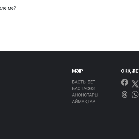
еле ме?
МӘЗІР
ОКҚ ӘЛ
БАСТЫ БЕТ
БАСПАСӨЗ
АНОНСТАРЫ
АЙМАҚТАР