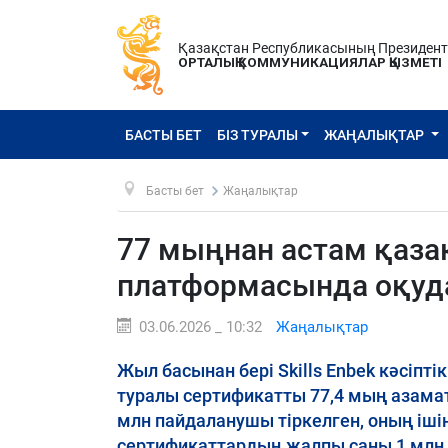
Қазақстан Республикасының Президен
ОРТАЛЫҚ КОММУНИКАЦИЯЛАР ҚЫЗМЕТІ
БАСТЫ БЕТ
БІЗ ТУРАЛЫ
ЖАҢАЛЫҚТАР
Басты бет
Жаңалықтар
77 мыңнан астам қазақ
платформасында оқуда
03.06.2026 _ 10:32
Жаңалықтар
Жыл басынан бері Skills Enbek кәсіп
туралы сертификатты 77,4 мың азамат
млн пайдаланушы тіркелген, оның ішін
сертификаттардың жалпы саны 1 млн 