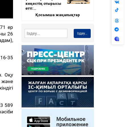
кеңестің отырысы
өтті:…
Қосымша жаңалықтар
71 ер
аны 26
Іздеу...
дам),
 16-35
н. Оқу
n және
ндігі
(3 589
әсіби