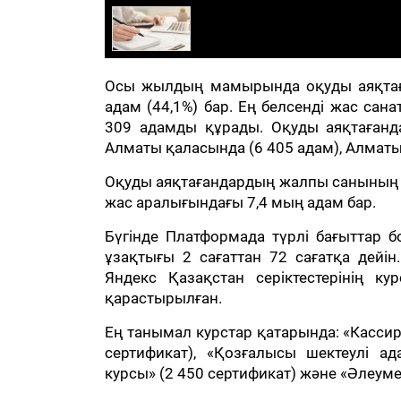
Осы жылдың мамырында оқуды аяқтаға
адам (44,1%) бар. Ең белсенді жас са
309 адамды құрады. Оқуды аяқтағанд
Алматы қаласында (6 405 адам), Алматы 
Оқуды аяқтағандардың жалпы санының і
жас аралығындағы 7,4 мың адам бар.
Бүгінде Платформада түрлі бағыттар б
ұзақтығы 2 сағаттан 72 сағатқа дейін
Яндекс Қазақстан серіктестерінің ку
қарастырылған.
Ең танымал курстар қатарында: «Кассир
сертификат), «Қозғалысы шектеулі а
курсы» (2 450 сертификат) және «Әлеумет