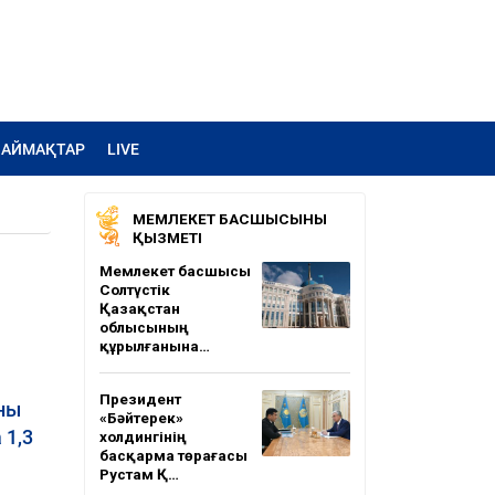
АЙМАҚТАР
LIVE
МЕМЛЕКЕТ БАСШЫСЫНЫҢ
ҚЫЗМЕТІ
Мемлекет басшысы
Солтүстік
Қазақстан
облысының
құрылғанына…
Президент
аны
«Бәйтерек»
 1,3
холдингінің
басқарма төрағасы
Рустам Қ…