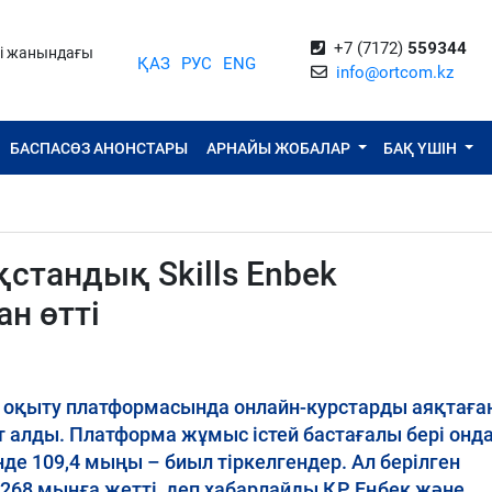
+7 (7172)
559344
ті жанындағы
ҚАЗ
РУС
ENG
info@ortcom.kz
БАСПАСӨЗ АНОНСТАРЫ
АРНАЙЫ ЖОБАЛАР
БАҚ ҮШІН
стандық Skills Enbek
н өтті
тік оқыту платформасында онлайн-курстарды аяқтағ
 алды. Платформа жұмыс істей бастағалы бері онда
де 109,4 мыңы – биыл тіркелгендер. Ал берілген
268 мыңға жетті, деп хабарлайды ҚР Еңбек және