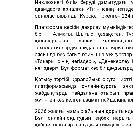
Инклюзивті білім беруді дамытудағы м
адамдарға арналған «Тігін ісінің негі
орналастырылды. Курсқа тіркелген 224 
Платформа кәсіби даярлау мүмкіндікт
бірі – Алматы, Шығыс Қазақстан, Тү
қалаларының еңбек мобильділі
технологияларды пайдалана отырып оқ
аясында бес бағыт бойынша VR-курстар әз
«Токарь ісінің негіздері», «Дәнекерлеу 
негіздері». Бұл формат кәсіби дағдылард
Қатысу тәртібі қарапайым: оқуға ниетт
платформасында онлайн-курсты аяқ
жабдықтарды пайдалана отырып, прак
жүгінген кез келген азамат пайдалана а
2026 жылғы мамыр айының қорытындыс
Бұл онлайн-оқытудың еңбек нарығы
қабілеттілігін арттырудағы тиімділігін кө