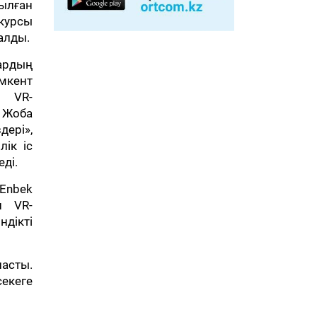
зылған
 курсы
алды.
ардың
мкент
 VR-
 Жоба
дері»,
лік іс
ді.
 Enbek
н VR-
дікті
асты.
екеге