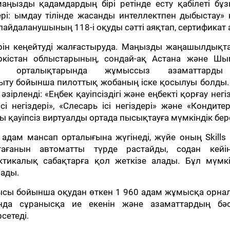
аңызды қадамдардың бірі ретінде есту қабілеті бұ
здері: ымдау тілінде жасанды интеллектпен дыбыстау»
пайдаланушының 118-і оқуды сәтті аяқтап, сертификат 
ерін кеңейтуді жалғастыруда. Маңызды жаңашылдықт
ркістан облыстарының, сондай-ақ Астана және Шы
гі орталықтарында жұмыссыз азаматтарды
ыту бойынша пилоттық жобаның іске қосылуы болды.
ірленді: «Еңбек қауіпсіздігі және еңбекті қорғау негіз
ісі негіздері», «Слесарь ісі негіздері» және «Кондитер
ы қауіпсіз виртуалды ортада пысықтауға мүмкіндік бере
і адам мансап орталығына жүгінеді, жүйе оның Skills
тағанын автоматты түрде растайды, содан кейі
тикалық сабақтарға қол жеткізе алады. Бұл мүмкін
лады.
ы бойынша оқудан өткен 1 960 адам жұмысқа орнал
нда сұранысқа ие екенін және азаматтардың бәс
рсетеді.