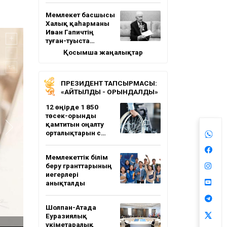
Мемлекет басшысы
Халық қаһарманы
Иван Гапичтің
туған-туыста…
Қосымша жаңалықтар
ПРЕЗИДЕНТ ТАПСЫРМАСЫ:
«АЙТЫЛДЫ - ОРЫНДАЛДЫ»
12 өңірде 1 850
төсек-орынды
қамтитын оңалту
орталықтарын с…
Мемлекеттік білім
беру гранттарының
иегерлері
анықталды
Шолпан-Атада
Еуразиялық
үкіметаралық