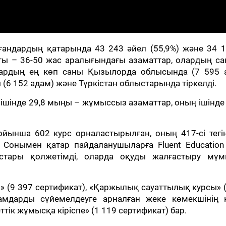
ндардың қатарында 43 243 әйел (55,9%) және 34 1
наты – 36-50 жас аралығындағы азаматтар, олардың с
ардың ең көп саны Қызылорда облысында (7 595 а
(6 152 адам) және Түркістан облыстарында тіркелді.
шінде 29,8 мыңы – жұмыссыз азаматтар, оның ішінде
ойынша 602 курс орналастырылған, оның 417-сі тегі
. Сонымен қатар пайдаланушыларға Fluent Educatio
рстары қолжетімді, оларда оқуды жалғастыру мүмкі
» (9 397 сертификат), «Қаржылық сауаттылық курсы» 
дамдарды сүйемелдеуге арналған жеке көмекшінің к
тік жұмысқа кіріспе» (1 119 сертификат) бар.