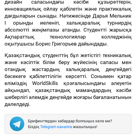
дизайн саласындағы кәсіби құзыреттерін,
инновациялық ойлау қабілетін және практикалық
дағдыларын сынады. Нәтижесінде Дарья Мельник
І орынды иеленіп, халықаралық турнирдің
абсолютті жеңімпазы атанды. Студентті жарысқа
Ақпараттық технологиялар колледжінің
оқытушысы Борис Григорьев дайындады.
Қазақстандық студенттің бұл жетістігі техникалық
және кәсіптік білім беру жүйесінің сапасы мен
отандық жастардың халықаралық деңгейдегі
бәсекеге қабілеттілігін көрсетті. Сонымен қатар
еліміздің WorldSkills қозғалысындағы әлеуетін
айқындап, қазақстандық мамандардың кәсіби
шеберлігі әлемдік деңгейде жоғары бағаланатынын
дәлелдеді.
Брифингтерден хабардар болғыңыз келе ме?
Біздің
Telegram каналға
жазылыңыз!