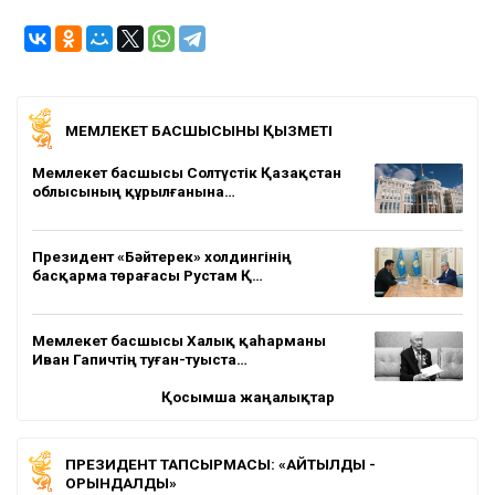
МЕМЛЕКЕТ БАСШЫСЫНЫҢ ҚЫЗМЕТІ
Мемлекет басшысы Солтүстік Қазақстан
облысының құрылғанына…
Президент «Бәйтерек» холдингінің
басқарма төрағасы Рустам Қ…
Мемлекет басшысы Халық қаһарманы
Иван Гапичтің туған-туыста…
Қосымша жаңалықтар
ПРЕЗИДЕНТ ТАПСЫРМАСЫ: «АЙТЫЛДЫ -
ОРЫНДАЛДЫ»