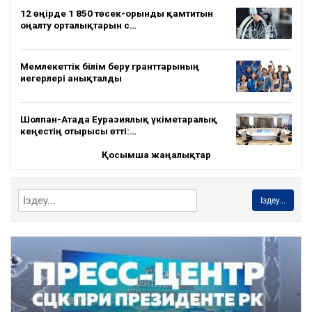
12 өңірде 1 850 төсек-орынды қамтитын
оңалту орталықтарын с…
Мемлекеттік білім беру гранттарының
иегерлері анықталды
Шолпан-Атада Еуразиялық үкіметаралық
кеңестің отырысы өтті:…
Қосымша жаңалықтар
Іздеу...