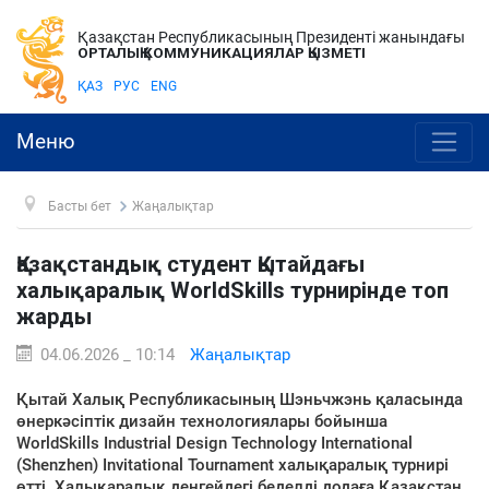
Қазақстан Республикасының Президенті жанындағы
ОРТАЛЫҚ КОММУНИКАЦИЯЛАР ҚЫЗМЕТІ
ҚАЗ
РУС
ENG
Меню
Басты бет
Жаңалықтар
Қазақстандық студент Қытайдағы
халықаралық WorldSkills турнирінде топ
жарды
04.06.2026 _ 10:14
Жаңалықтар
Қытай Халық Республикасының Шэньчжэнь қаласында
өнеркәсіптік дизайн технологиялары бойынша
WorldSkills Industrial Design Technology International
(Shenzhen) Invitational Tournament халықаралық турнирі
өтті. Халықаралық деңгейдегі беделді додаға Қазақстан,