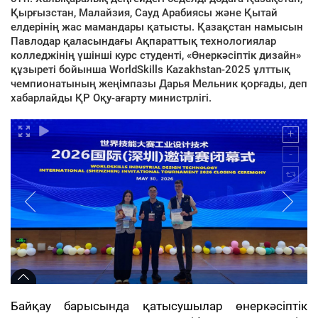
Қырғызстан, Малайзия, Сауд Арабиясы және Қытай
елдерінің жас мамандары қатысты. Қазақстан намысын
Павлодар қаласындағы Ақпараттық технологиялар
колледжінің үшінші курс студенті, «Өнеркәсіптік дизайн»
құзыреті бойынша WorldSkills Kazakhstan-2025 ұлттық
чемпионатының жеңімпазы Дарья Мельник қорғады, деп
хабарлайды ҚР Оқу-ағарту министрлігі.
Байқау барысында қатысушылар өнеркәсіптік