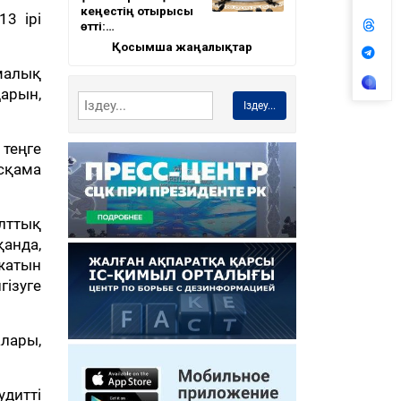
кеңестің отырысы
3 ірі
өтті:…
Қосымша жаңалықтар
малық
дарын,
Іздеу...
 теңге
сқама
ұлттық
қанда,
жатын
гізуге
лары,
дитті