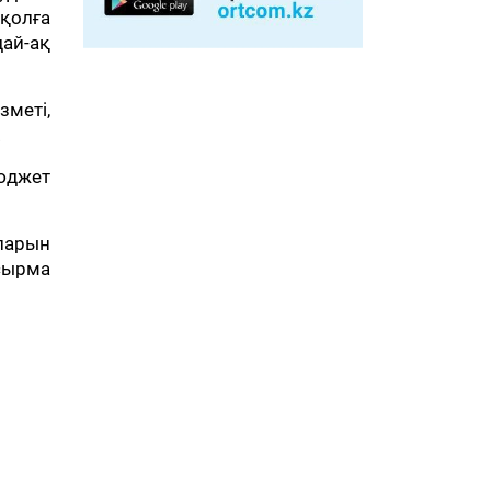
қолға
ай-ақ
меті,
.
юджет
ларын
псырма