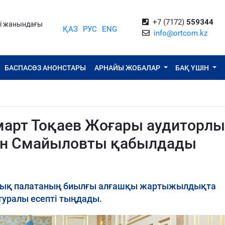
+7 (7172)
559344
ті жанындағы
ҚАЗ
РУС
ENG
info@ortcom.kz
БАСПАСӨЗ АНОНСТАРЫ
АРНАЙЫ ЖОБАЛАР
БАҚ ҮШІН
арт Тоқаев Жоғары аудиторл
хан Смайыловты қабылдады
лық палатаның биылғы алғашқы жартыжылдықта
уралы есепті тыңдады.