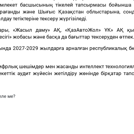
Мемлекет басшысының тікелей тапсырмасы бойынша 
рағанды және Шығыс Қазақстан облыстарына, сонд
ау тетіктеріне тексеру жүргізіледі.
лары, «Жасыл даму» АҚ, «ҚазАвтоЖол» ҰК» АҚ қыз
сігі» жобасы және басқа да бағыттар тексеруден өтпек
ында 2027-2029 жылдарға арналған республикалық б
цифрлық шешімдер мен жасанды интеллект технология
кеттік аудит жүйесін жетілдіру жөнінде бірқатар та
еле ме?