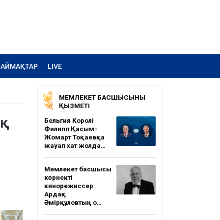
АЙМАҚТАР
LIVE
МЕМЛЕКЕТ БАСШЫСЫНЫҢ
ҚЫЗМЕТІ
ық
Бельгия Королі
Филипп Қасым-
Жомарт Тоқаевқа
жауап хат жолда…
Мемлекет басшысы
көрнекті
кинорежиссер
Ардақ
Әмірқұловтың о…