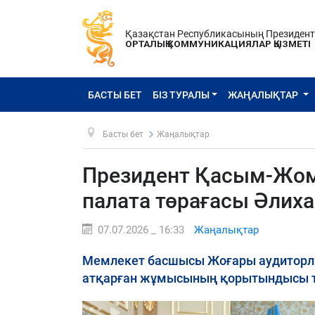
Қазақстан Республикасының Президен
ОРТАЛЫҚ КОММУНИКАЦИЯЛАР ҚЫЗМЕТІ
БАСТЫ БЕТ
БІЗ ТУРАЛЫ
ЖАҢАЛЫҚТАР
Басты бет
Жаңалықтар
Президент Қасым-Жом
палата төрағасы Әли
07.07.2026 _ 16:33
Жаңалықтар
Мемлекет басшысы Жоғары аудитор
атқарған жұмысының қорытындысы т