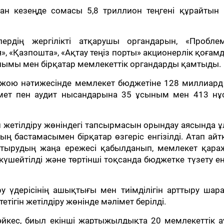
н кезеңде сомасы 5,8 триллион теңгені құрайтын 1
ердің жергілікті атқарушы органдарын, «Пробле
, «Қазпошта», «Ақтау теңіз порты» акционерлік қоғам
лымы мен бірқатар мемлекеттік органдарды қамтыды.
 жою нәтижесінде мемлекет бюджетіне 128 миллиард
імет пен аудит нысандарына 35 ұсыным мен 413 нұ
жетілдіру жөніндегі тапсырмасын орындау аясында 
 бастамасымен бірқатар өзгеріс енгізілді. Атап айт
тырудың жаңа ережесі қабылданып, мемлекет қара
шейтілді және төртінші тоқсанда бюджетке түзету ен
 үдерісінің ашықтығы мен тиімділігін арттыру шара
етігін жетілдіру жөнінде мәлімет берілді.
кес, биыл екінші жартыжылдықта 20 мемлекеттік ау