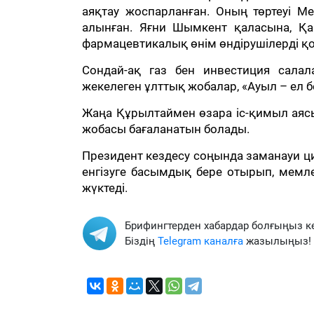
аяқтау жоспарланған. Оның төртеуі 
алынған. Яғни Шымкент қаласына, Қа
фармацевтикалық өнім өндірушілерді қолд
Сондай-ақ газ бен инвестиция сала
жекелеген ұлттық жобалар, «Ауыл – ел бе
Жаңа Құрылтаймен өзара іс-қимыл аяс
жобасы бағаланатын болады.
Президент кездесу соңында заманауи 
енгізуге басымдық бере отырып, мемле
жүктеді.
Брифингтерден хабардар болғыңыз к
Біздің
Telegram каналға
жазылыңыз!