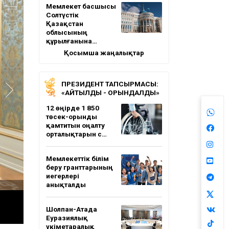
Мемлекет басшысы
Солтүстік
Қазақстан
облысының
құрылғанына…
Қосымша жаңалықтар
ПРЕЗИДЕНТ ТАПСЫРМАСЫ:
«АЙТЫЛДЫ - ОРЫНДАЛДЫ»
12 өңірде 1 850
төсек-орынды
қамтитын оңалту
орталықтарын с…
Мемлекеттік білім
беру гранттарының
иегерлері
анықталды
Шолпан-Атада
Еуразиялық
үкіметаралық