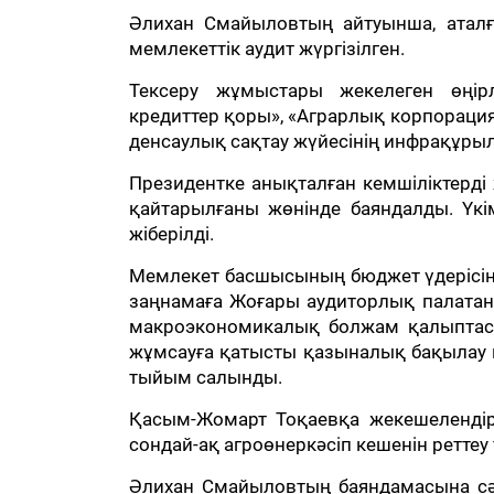
Әлихан Смайыловтың айтуынша, аталға
мемлекеттік аудит жүргізілген.
Тексеру жұмыстары жекелеген өңірл
кредиттер қоры», «Аграрлық корпорация»
денсаулық сақтау жүйесінің инфрақұры
Президентке анықталған кемшіліктерді
қайтарылғаны жөнінде баяндалды. Үк
жіберілді.
Мемлекет басшысының бюджет үдерісін 
заңнамаға Жоғары аудиторлық палатаның
макроэкономикалық болжам қалыптас
жұмсауға қатысты қазыналық бақылау кү
тыйым салынды.
Қасым-Жомарт Тоқаевқа жекешелендіру
сондай-ақ агроөнеркәсіп кешенін реттеу т
Әлихан Смайыловтың баяндамасына сәй