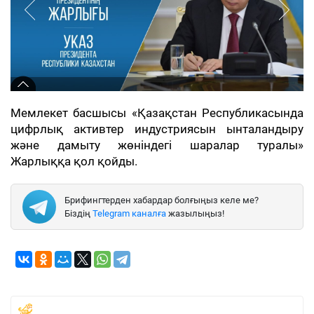
Мемлекет басшысы «Қазақстан Республикасында
цифрлық активтер индустриясын ынталандыру
және дамыту жөніндегі шаралар туралы»
Жарлыққа қол қойды.
Брифингтерден хабардар болғыңыз келе ме?
Біздің
Telegram каналға
жазылыңыз!