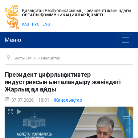
Қазақстан Республикасының Президенті жанындағы
ОРТАЛЫҚ КОММУНИКАЦИЯЛАР ҚЫЗМЕТІ
ҚАЗ
РУС
ENG
Меню
Басты бет
Жаңалықтар
Президент цифрлық активтер
индустриясын ынталандыру жөніндегі
Жарлыққа қол қойды
07.07.2026 _ 18:01
Жаңалықтар