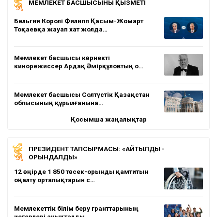
МЕМЛЕКЕТ БАСШЫСЫНЫҢ ҚЫЗМЕТІ
Бельгия Королі Филипп Қасым-Жомарт
Тоқаевқа жауап хат жолда…
Мемлекет басшысы көрнекті
кинорежиссер Ардақ Әмірқұловтың о…
Мемлекет басшысы Солтүстік Қазақстан
облысының құрылғанына…
Қосымша жаңалықтар
ПРЕЗИДЕНТ ТАПСЫРМАСЫ: «АЙТЫЛДЫ -
ОРЫНДАЛДЫ»
12 өңірде 1 850 төсек-орынды қамтитын
оңалту орталықтарын с…
Мемлекеттік білім беру гранттарының
иегерлері анықталды