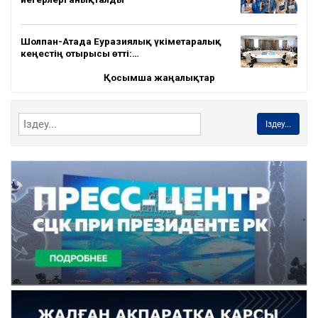
Шолпан-Атада Еуразиялық үкіметаралық
кеңестің отырысы өтті:…
Қосымша жаңалықтар
Іздеу...