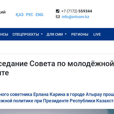
+7 (7172)
559344
ЦИЙ
ҚАЗ
РУС
ENG
info@ortcom.kz
ОНСЫ
СПЕЦПРОЕКТЫ
ДЛЯ СМИ
РЕГИОНЫ
LIVE
аседание Совета по молодёжной
нте
ого советника Ерлана Карина в городе Атырау про
жной политике при Президенте Республики Казахст