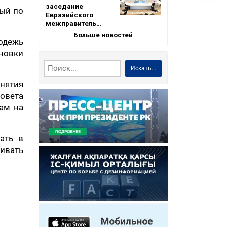
заседание
ный по
Евразийского
межправитель…
Больше новостей
одежь
новки
Искать...
инятия
овета
ам на
ать в
ивать