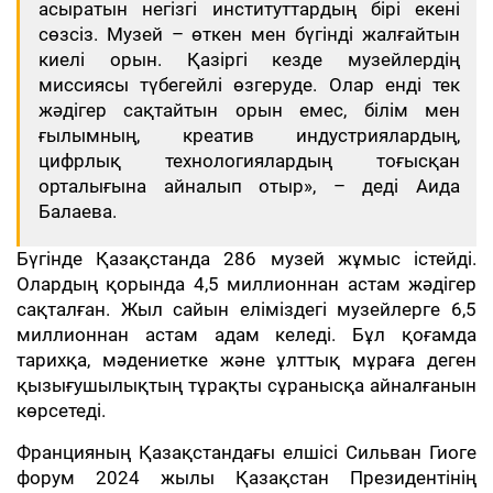
асыратын негізгі институттардың бірі екені
сөзсіз. Музей – өткен мен бүгінді жалғайтын
киелі орын. Қазіргі кезде музейлердің
миссиясы түбегейлі өзгеруде. Олар енді тек
жәдігер сақтайтын орын емес, білім мен
ғылымның, креатив индустриялардың,
цифрлық технологиялардың тоғысқан
орталығына айналып отыр», – деді Аида
Балаева.
Бүгінде Қазақстанда 286 музей жұмыс істейді.
Олардың қорында 4,5 миллионнан астам жәдігер
сақталған. Жыл сайын еліміздегі музейлерге 6,5
миллионнан астам адам келеді. Бұл қоғамда
тарихқа, мәдениетке және ұлттық мұраға деген
қызығушылықтың тұрақты сұранысқа айналғанын
көрсетеді.
Францияның Қазақстандағы елшісі Сильван Гиоге
форум 2024 жылы Қазақстан Президентінің