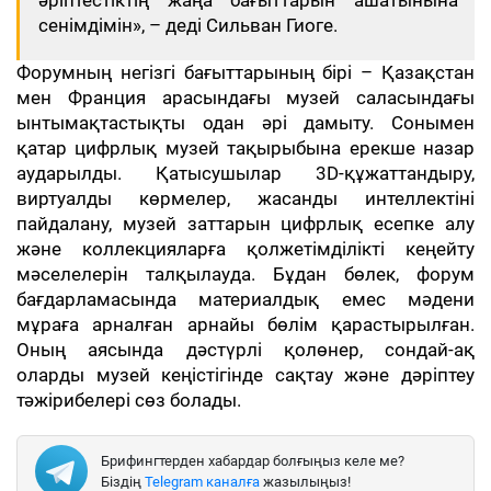
әріптестіктің жаңа бағыттарын ашатынына
сенімдімін», – деді Сильван Гиоге.
Форумның негізгі бағыттарының бірі – Қазақстан
мен Франция арасындағы музей саласындағы
ынтымақтастықты одан әрі дамыту. Сонымен
қатар цифрлық музей тақырыбына ерекше назар
аударылды. Қатысушылар 3D-құжаттандыру,
виртуалды көрмелер, жасанды интеллектіні
пайдалану, музей заттарын цифрлық есепке алу
және коллекцияларға қолжетімділікті кеңейту
мәселелерін талқылауда. Бұдан бөлек, форум
бағдарламасында материалдық емес мәдени
мұраға арналған арнайы бөлім қарастырылған.
Оның аясында дәстүрлі қолөнер, сондай-ақ
оларды музей кеңістігінде сақтау және дәріптеу
тәжірибелері сөз болады.
Брифингтерден хабардар болғыңыз келе ме?
Біздің
Telegram каналға
жазылыңыз!