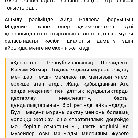
мұра саласындағы сарапшыларды бір алаңға
тоғыстырды.
Ашылу рәсімінде Аида Балаева форумның
Мәдениет және өнер қызметкерлері күні
қарсаңында өтіп отырғанын атап өтіп, оның музей
саласындағы кәсіби диалогты дамыту үшін
айрықша мәнге ие екенін жеткізді.
«Қазақстан Республикасының Президенті
Қасым-Жомарт Тоқаев мәдени мұраны сақтау
мен дәріптеудің мемлекеттік маңызын үнемі
ерекше атап өтеді. Жаңа қабылданған Ата
заңда мәдениет пен ұлттық құндылықтарды
қастерлеу мемлекеттің басты
құндылықтарының бірі ретінде айқындалды.
Бұл – мәдени мұраны сақтау мен оны болашақ
ұрпаққа жеткізу ісіне стратегиялық деңгейде
мән беріліп отырғанының нақты көрінісі. Ал
музейлер осы маңызды миссияны жүзеге