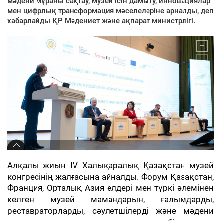
мәдени мұраны сақтау, музей ісін дамыту, инновациялар
мен цифрлық трансформация мәселелеріне арналды, деп
хабарлайды ҚР Мәдениет және ақпарат министрлігі.
Алқалы жиын IV Халықаралық Қазақстан музей
конгресінің жалғасына айналды. Форум Қазақстан,
Франция, Орталық Азия елдері мен түркі әлемінен
келген музей мамандарын, ғалымдарды,
реставраторларды, сәулетшілерді және мәдени