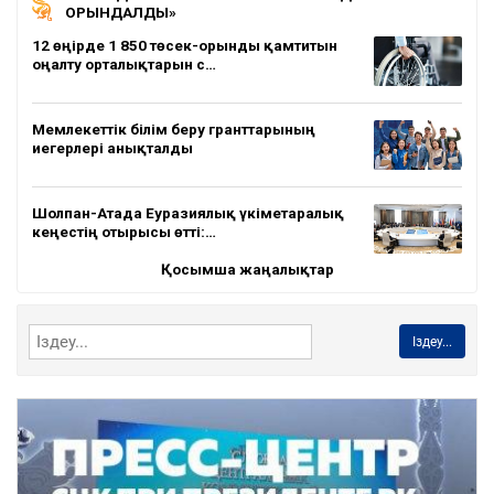
ОРЫНДАЛДЫ»
12 өңірде 1 850 төсек-орынды қамтитын
оңалту орталықтарын с…
Мемлекеттік білім беру гранттарының
иегерлері анықталды
Шолпан-Атада Еуразиялық үкіметаралық
кеңестің отырысы өтті:…
Қосымша жаңалықтар
Іздеу...