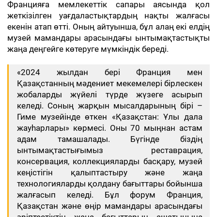
Францияға мемлекеттік сапары аясында қол
жеткізілген уағдаластықтардың нақты жалғасы
екенін атап өтті. Оның айтуынша, бұл алаң екі елдің
музей мамандары арасындағы ынтымақтастықты
жаңа деңгейге көтеруге мүмкіндік береді.
«2024 жылдан бері Франция мен
Қазақстанның мәдениет мекемелері бірлескен
жобаларды жүйелі түрде жүзеге асырып
келеді. Соның жарқын мысалдарының бірі –
Гиме музейінде өткен «Қазақстан: Ұлы дала
жауһарлары» көрмесі. Оны 70 мыңнан астам
адам тамашалады. Бүгінде біздің
ынтымақтастығымыз реставрация,
консервация, коллекцияларды басқару, музей
кеңістігін қалыптастыру және жаңа
технологияларды қолдану бағыттары бойынша
жалғасып келеді. Бұл форум Франция,
Қазақстан және өңір мамандары арасындағы