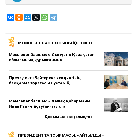
МЕМЛЕКЕТ БАСШЫСЫНЫҢ ҚЫЗМЕТІ
Мемлекет басшысы Солтүстік Қазақстан
облысының құрылғанына…
Президент «Бәйтерек» холдингінің
басқарма төрағасы Рустам Қ…
Мемлекет басшысы Халық қаһарманы
Иван Гапичтің туған-туыста…
Қосымша жаңалықтар
ПРЕЗИДЕНТ ТАПСЫРМАСЫ: «АЙТЫЛДЫ -