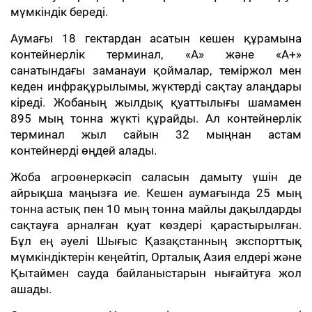
мүмкіндік береді.
Аумағы 18 гектардан асатын кешен құрамына
контейнерлік терминал, «A» және «A+»
санатындағы заманауи қоймалар, теміржол мен
кеден инфрақұрылымы, жүктерді сақтау алаңдары
кіреді. Жобаның жылдық қуаттылығы шамамен
895 мың тонна жүкті құрайды. Ал контейнерлік
терминал жыл сайын 32 мыңнан астам
контейнерді өңдей алады.
Жоба агроөнеркәсіп саласын дамыту үшін де
айрықша маңызға ие. Кешен аумағында 25 мың
тонна астық пен 10 мың тонна майлы дақылдарды
сақтауға арналған қуат көздері қарастырылған.
Бұл ең әуелі Шығыс Қазақстанның экспорттық
мүмкіндіктерін кеңейтіп, Орталық Азия елдері және
Қытаймен сауда байланыстарын нығайтуға жол
ашады.