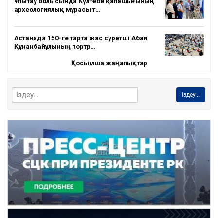
Ұлытау облысында Күлтөбе қалашығының
археологиялық мұрасы т…
Астанада 150-ге тарта жас суретші Абай
Құнанбайұлының портр…
Қосымша жаңалықтар
Іздеу...