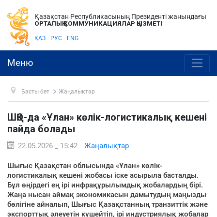
Қазақстан Республикасының Президенті жанындағы
ОРТАЛЫҚ КОММУНИКАЦИЯЛАР ҚЫЗМЕТІ
ҚАЗ
РУС
ENG
Меню
Басты бет
Жаңалықтар
ШҚО-да «Ұлан» көлік-логистикалық кешені
пайда болады
22.05.2026 _ 15:42
Жаңалықтар
Шығыс Қазақстан облысында «Ұлан» көлік-
логистикалық кешені жобасы іске асырыла басталды.
Бұл өңірдегі ең ірі инфрақұрылымдық жобалардың бірі.
Жаңа нысан аймақ экономикасын дамытудың маңызды
бөлігіне айналып, Шығыс Қазақстанның транзиттік және
экспорттық әлеуетін күшейтіп, ірі индустриялық жобалар