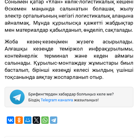
Сонымен қатар «Ұлан» көлік-логистикалық кешені
Өскемен маңында салынатын болашақ жылу
электр орталығының негізгі логистикалық алаңына
айналмақ. Мұнда құрылысқа қажетті жабдықтар
мен материалдар қабылданып, өңделіп, сақталады.
Жоба кезең-кезеңімен жүзеге асырылады.
Алғашқы кезеңде теміржол инфрақұрылымы,
контейнерлік терминал және кеден аймағы
салынады. Құрылыс-монтаждау жұмыстары биыл
басталып, бірінші кезеңді келесі жылдың үшінші
тоқсанында аяқтау жоспарланып отыр.
Брифингтерден хабардар болғыңыз келе ме?
Біздің
Telegram каналға
жазылыңыз!