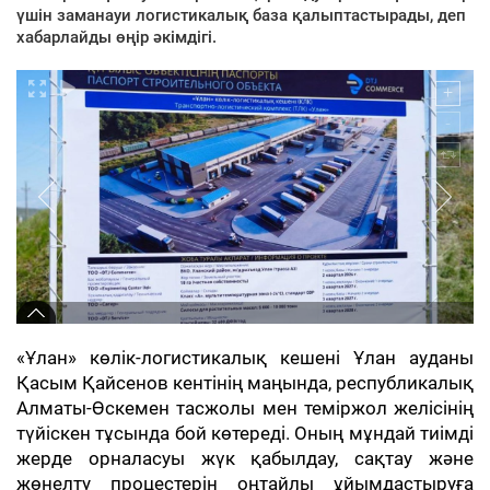
үшін заманауи логистикалық база қалыптастырады, деп
хабарлайды өңір әкімдігі.
«Ұлан» көлік-логистикалық кешені Ұлан ауданы
Қасым Қайсенов кентінің маңында, республикалық
Алматы-Өскемен тасжолы мен теміржол желісінің
түйіскен тұсында бой көтереді. Оның мұндай тиімді
жерде орналасуы жүк қабылдау, сақтау және
жөнелту процестерін оңтайлы ұйымдастыруға