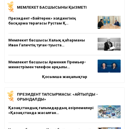
МЕМЛЕКЕТ БАСШЫСЫНЫҢ ҚЫЗМЕТІ
Президент «Бәйтерек» холдингінің
басқарма төрағасы Рустам Қ…
Мемлекет басшысы Халық қаһарманы
Иван Гапичтің туған-туыста…
Мемлекет басшысы Армения Премьер-
министрімен телефон арқылы…
Қосымша жаңалықтар
ПРЕЗИДЕНТ ТАПСЫРМАСЫ: «АЙТЫЛДЫ -
ОРЫНДАЛДЫ»
Қазақстандық ғалымдардың әзірлемелері
«Қазақстанда жасалған…