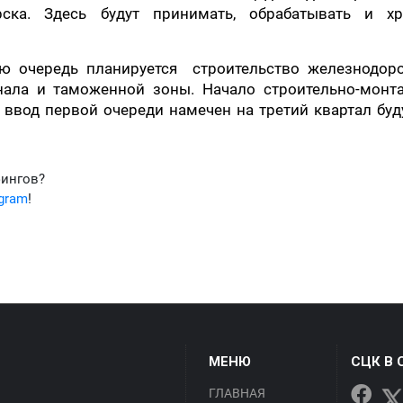
ска. Здесь будут принимать, обрабатывать и хр
вую очередь планируется строительство железнодор
инала и таможенной зоны. Начало строительно-монт
 ввод первой очереди намечен на третий квартал бу
фингов?
egram
!
МЕНЮ
СЦК В 
ГЛАВНАЯ