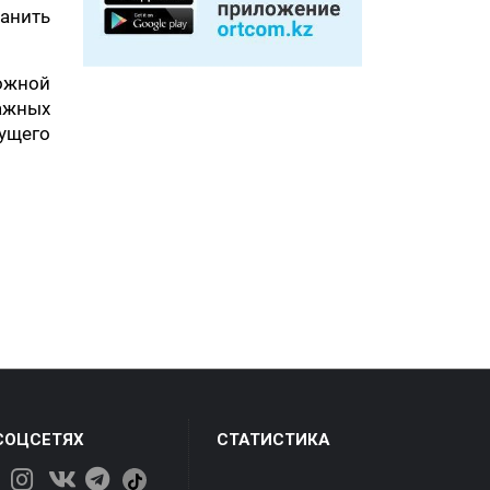
анить
ожной
ажных
дущего
СОЦСЕТЯХ
СТАТИСТИКА