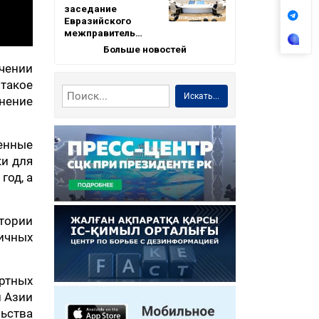
заседание
Евразийского
межправитель…
Больше новостей
ечении
такое
Искать...
анение
енные
ки для
год, а
тории
ичных
ртных
й Азии
льства