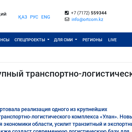
+7 (7172)
559344
ЦИЙ
ҚАЗ
РУС
ENG
info@ortcom.kz
ОНСЫ
СПЕЦПРОЕКТЫ
ДЛЯ СМИ
РЕГИОНЫ
LIVE
рупный транспортно-логистичес
артовала реализация одного из крупнейших
транспортно-логистического комплекса «Улан». Нов
я экономики области, усилит транзитный и экспорт
также создаст современную логистическую базу для