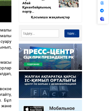
Абай
Құнанбайұлының
портр…
Қосымша жаңалықтар
рмалы
Іздеу...
армалы
суару
лынып,
рмасы
сорлар
алдап,
вское
ғайту,
. Бұл
 және