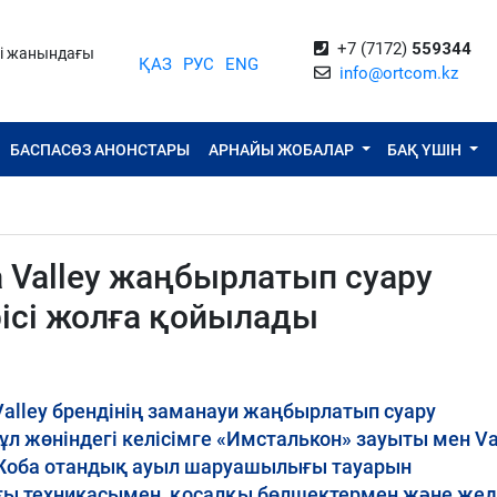
+7 (7172)
559344
ті жанындағы
ҚАЗ
РУС
ENG
info@ortcom.kz
БАСПАСӨЗ АНОНСТАРЫ
АРНАЙЫ ЖОБАЛАР
БАҚ ҮШІН
Valley жаңбырлатып суару
ісі жолға қойылады
alley брендінің заманауи жаңбырлатып суару
л жөніндегі келісімге «Имсталькон» зауыты мен Va
 Жоба отандық ауыл шаруашылығы тауарын
ғы техникасымен, қосалқы бөлшектермен және же