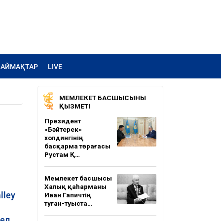
АЙМАҚТАР
LIVE
МЕМЛЕКЕТ БАСШЫСЫНЫҢ
ҚЫЗМЕТІ
Президент
«Бәйтерек»
холдингінің
басқарма төрағасы
Рустам Қ…
Мемлекет басшысы
Халық қаһарманы
lley
Иван Гапичтің
туған-туыста…
дел