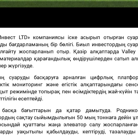
я Инвест LTD» компаниясы іске асырып отырған суа
ымды бағдарламаның бір бөлігі. Биыл инвестордың су
лғайту жоспарланып отыр. Қазір алқаптарда Valley 
гі материалдар қарағандылық өндірушілерден сатып а
ер жүргізуде.
ың суаруды басқаруға арналған цифрлық платфо
иктік мониторинг және егістік алқаптарындағы сен
қыт режимінде топырақ пен өсімдіктердің жай-күйін т
ілігін есептейді.
ң басқа бағыттарын да қатар дамытуда. Роднико
ордың сақтау сыйымдылығын 50 мың тоннаға дейін ұл
осындай қуаттағы жаңа элеватор салу жоспарланған
рды уақытылы қабылдауды, кептіруді, тазалауды