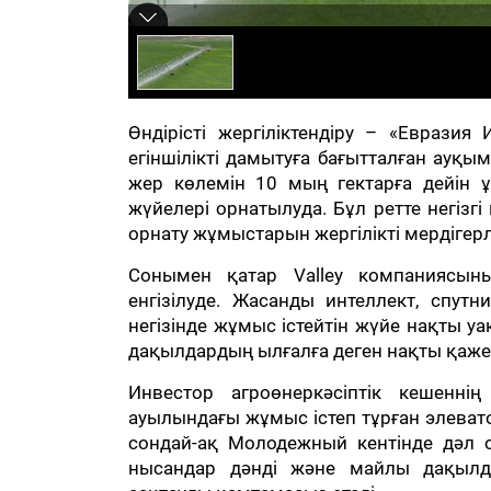
Өндірісті жергіліктендіру – «Еврази
егіншілікті дамытуға бағытталған ауқ
жер көлемін 10 мың гектарға дейін ұ
жүйелері орнатылуда. Бұл ретте негіз
орнату жұмыстарын жергілікті мердігерл
Сонымен қатар Valley компаниясын
енгізілуде. Жасанды интеллект, спутн
негізінде жұмыс істейтін жүйе нақты уа
дақылдардың ылғалға деген нақты қажетт
Инвестор агроөнеркәсіптік кешенні
ауылындағы жұмыс істеп тұрған элеват
сондай-ақ Молодежный кентінде дәл 
нысандар дәнді және майлы дақылда