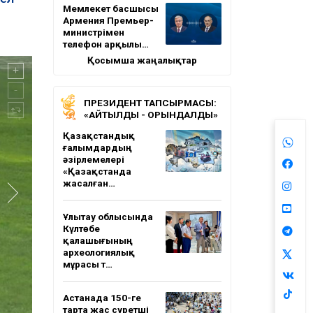
Мемлекет басшысы
Армения Премьер-
министрімен
телефон арқылы…
Қосымша жаңалықтар
ПРЕЗИДЕНТ ТАПСЫРМАСЫ:
«АЙТЫЛДЫ - ОРЫНДАЛДЫ»
Қазақстандық
ғалымдардың
әзірлемелері
«Қазақстанда
жасалған…
Ұлытау облысында
Күлтөбе
қалашығының
археологиялық
мұрасы т…
Астанада 150-ге
тарта жас суретші