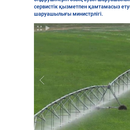
сервистік қызметпен қамтамасыз етуг
шаруашылығы министрлігі.