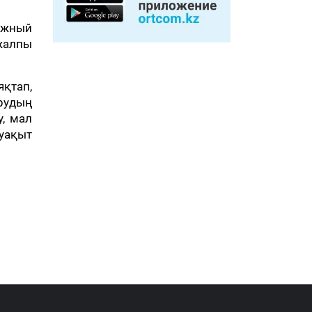
дежный
жалпы
қтап,
рудың
, мал
 уақыт