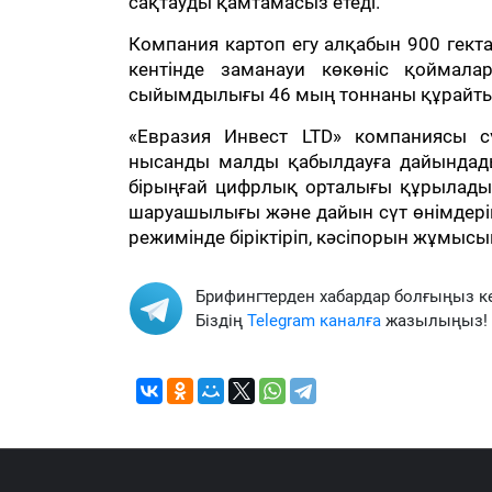
сақтауды қамтамасыз етеді.
Компания картоп егу алқабын 900 гект
кентінде заманауи көкөніс қоймал
сыйымдылығы 46 мың тоннаны құрайтын
«Евразия Инвест LTD» компаниясы сү
нысанды малды қабылдауға дайындады
бірыңғай цифрлық орталығы құрылады.
шаруашылығы және дайын сүт өнімдерін ө
режимінде біріктіріп, кәсіпорын жұмысын
Брифингтерден хабардар болғыңыз к
Біздің
Telegram каналға
жазылыңыз!