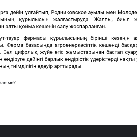
арға дейін ұлғайтып, Родниковское ауылы мен Моло
арының құрылысын жалғастыруда. Жалпы, биыл 
 алты қойма кешенін салу жоспарланған.
т-тауар фермасы құрылысының бірінші кезеңін ая
. Ферма базасында агроөнеркәсіптік кешенді басқа
 Бұл цифрлық жүйе егіс жұмыстарынан бастап суару
ндіруге дейінгі барлық өндірістік үдерістерді нақты
ың тиімділігін едәуір арттырады.
еле ме?