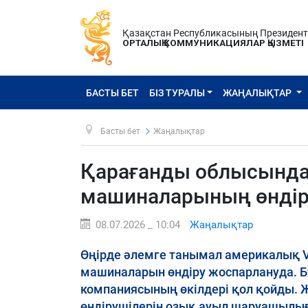
Қазақстан Республикасының Президен
ОРТАЛЫҚ КОММУНИКАЦИЯЛАР ҚЫЗМЕТІ
БАСТЫ БЕТ
БІЗ ТУРАЛЫ
ЖАҢАЛЫҚТАР
Басты бет
Жаңалықтар
Қарағанды облысында 
машиналарының өндір
08.07.2026 _ 10:04
Жаңалықтар
Өңірде әлемге танымал америкалық V
машиналарын өндіру жоспарлануда. Бұ
компаниясының өкілдері қол қойды.
өндірушілерін озық ауыл шаруашылы