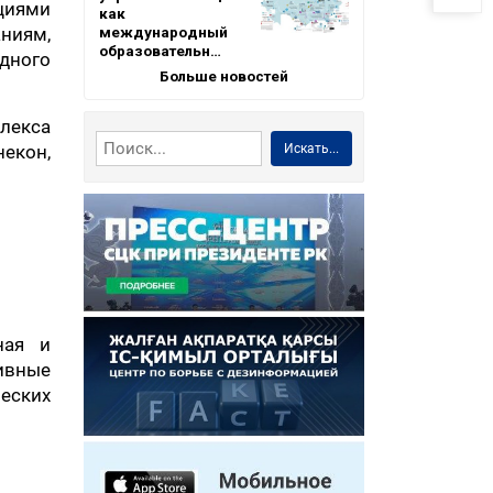
циями
как
международный
ниям,
образовательн…
одного
Больше новостей
лекса
Искать...
некон,
ная и
ивные
еских