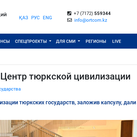
+7 (7172)
559344
ЦИЙ
ҚАЗ
РУС
ENG
info@ortcom.kz
ОНСЫ
СПЕЦПРОЕКТЫ
ДЛЯ СМИ
РЕГИОНЫ
LIVE
т Центр тюркской цивилизации
сударства
изации тюркских государств, заложив капсулу, дали