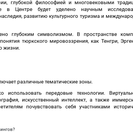
ии, глубокой философией и многовековыми тради
ие в Центре будет уделено научным исследова
наследия, развитию культурного туризма и междунар
нено глубоким символизмом. В пространстве комп
понятия тюркского мировоззрения, как Тенгри, Эрге
о жизни.
лючает различные тематические зоны.
о использовать передовые технологии. Виртуаль
лография, искусственный интеллект, а также иммерс
етителям почувствовать себя участниками историч
фингов?