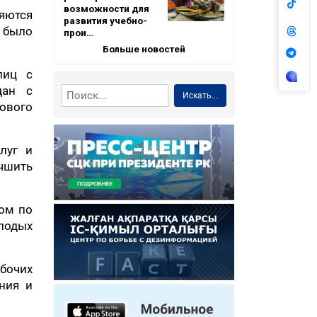
возможности для
няются
развития учебно-
 было
прои…
Больше новостей
лиц с
дан с
Искать...
ового
луг и
чшить
ом по
олодых
абочих
ния и