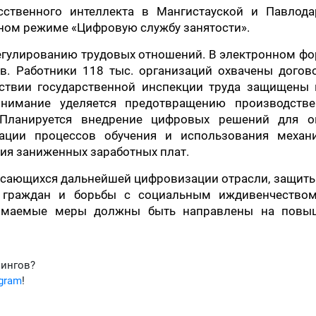
сственного интеллекта в Мангистауской и Павлода
тном режиме «Цифровую службу занятости».
регулированию трудовых отношений. В электронном ф
в. Работники 118 тыс. организаций охвачены догов
йствии государственной инспекции труда защищены 
внимание уделяется предотвращению производстве
 Планируется внедрение цифровых решений для о
зации процессов обучения и использования механ
ия заниженных заработных плат.
 касающихся дальнейшей цифровизации отрасли, защит
 граждан и борьбы с социальным иждивенчеством
инимаемые меры должны быть направлены на повы
фингов?
egram
!