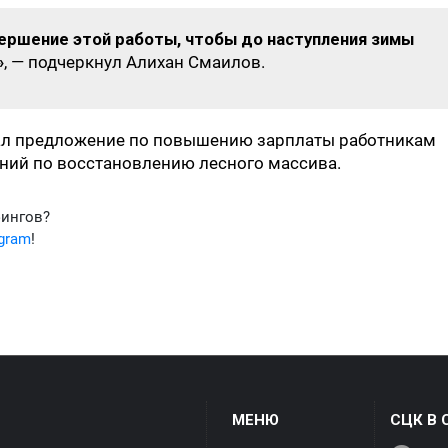
ершение этой работы, чтобы до наступления зимы
»
, — подчеркнул Алихан Смаилов.
ал предложение по повышению зарплаты работникам
чений по восстановлению лесного массива.
фингов?
egram
!
МЕНЮ
СЦК В 