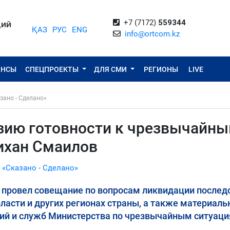
+7 (7172)
559344
ЦИЙ
ҚАЗ
РУС
ENG
info@ortcom.kz
ОНСЫ
СПЕЦПРОЕКТЫ
ДЛЯ СМИ
РЕГИОНЫ
LIVE
зано - Сделано»
зию готовности к чрезвычайн
ихан Смаилов
 «Сказано - Сделано»
провел совещание по вопросам ликвидации послед
ласти и других регионах страны, а также материаль
ний и служб Министерства по чрезвычайным ситуаци