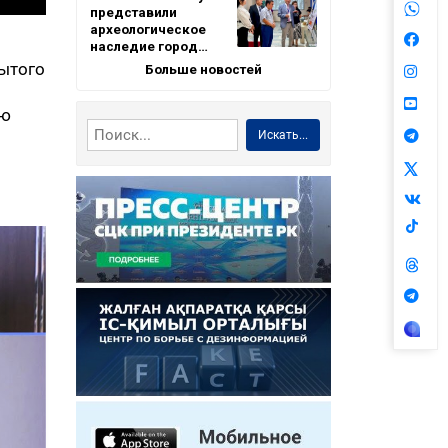
представили
археологическое
наследие город…
рытого
Больше новостей
ию
Искать...