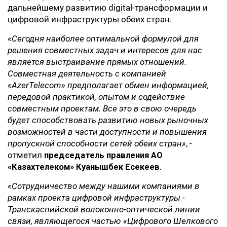
дальнейшему развитию digital-трансформации и
цифровой инфраструктуры обеих стран.
«Сегодня наиболее оптимальной формулой для
решения совместных задач и интересов для нас
является выстраивание прямых отношений.
Совместная деятельность с компанией
«Azer
T
elecom» предполагает обмен информацией,
передовой практикой, опытом и содействие
совместным проектам. Все это в свою очередь
будет способствовать развитию новых рын­очных
возможностей в части доступности и повышения
пропускной способности сетей обеих стран
»
, -
отметил
председатель правления АО
«Казахтелеком» Куанышбек Есекеев.
«Сотрудничество между нашими компаниями
в
рамках проекта цифровой инфраструктуры -
Транскаспийской волоконно-оптической линии
связи, являющегося частью «Цифрового Шелкового