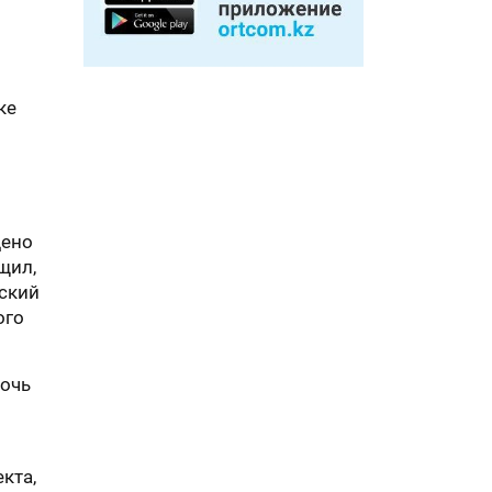
ке
дено
щил,
ьский
ого
мочь
кта,