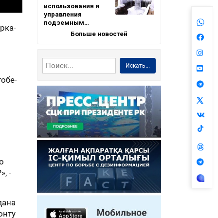
использования и
управления
подземным…
рка-
Больше новостей
Искать...
обе-
о
, -
дана
онту