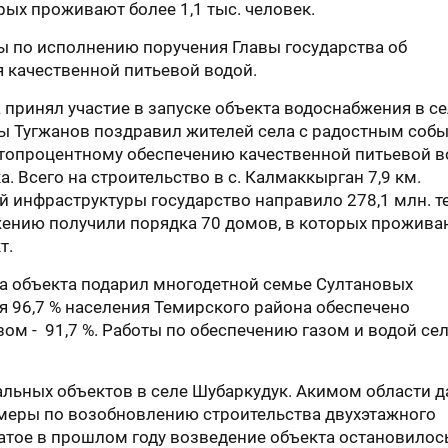
орых проживают более 1,1 тыс. человек.
ы по исполнению поручения Главы государства об
я качественной питьевой водой.
 принял участие в запуске объекта водоснабжения в с
ы Тугжанов поздравил жителей села с радостным собы
 стопроцентному обеспечению качественной питьевой 
. Всего на строительство в с. Калмаккырган 7,9 км.
 инфраструктуры государство направило 278,1 млн. те
ению получили порядка 70 домов, в которых прожива
т.
ка объекта подарил многодетной семье Султановых
я 96,7 % населения Темирского района обеспечено
м - 91,7 %. Работы по обеспечению газом и водой се
альных объектов в селе Шубаркудук. Акимом области д
 меры по возобновлению строительства двухэтажного
атое в прошлом году возведение объекта остановилось