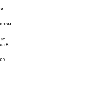
и.
 в том
нас
ал Е.
100