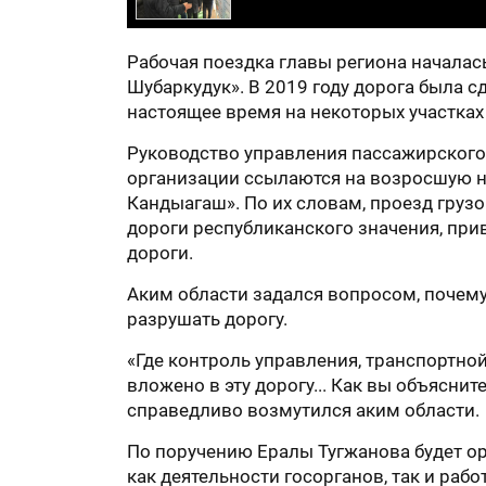
Рабочая поездка главы региона началас
Шубаркудук». В 2019 году дорога была с
настоящее время на некоторых участках
Руководство управления пассажирского
организации ссылаются на возросшую на
Кандыагаш». По их словам, проезд груз
дороги республиканского значения, пр
дороги.
Аким области задался вопросом, почем
разрушать дорогу.
«Где контроль управления, транспортно
вложено в эту дорогу... Как вы объяснит
справедливо возмутился аким области.
По поручению Ералы Тугжанова будет ор
как деятельности госорганов, так и раб