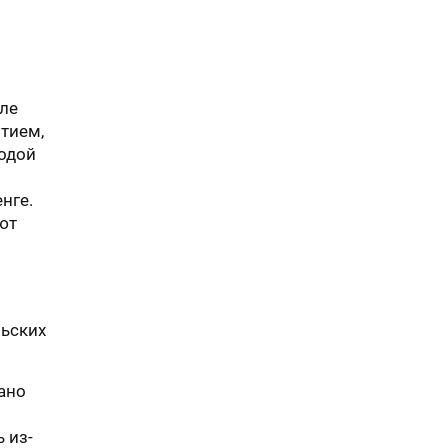
еле
тием,
водой
нге.
ют
льских
ано
 из-