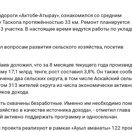
одороги «Актобе-Атырау», ознакомился со средним
у Таскопа протяжённостью 33 км. Ремонт планируется
 3 участка. В настоящее время ведутся работы по уклад
 вопросам развития сельского хозяйства, посетив
ев доложил, что за 8 месяцев текущего года произве
у 17,1 млрд. тенге, рост составил 3,8%. Он также сооб
чены два сельских округа, в том числе Аскайский сел
том 313 жителей округа из числа экономически активн
иков дохода.
ть охвачены безработные. Именно им необходимо по
яйство в качестве источника дохода», - отметил глава
ей активно поддержать программу и односельчан.
проекта реализуют в рамках «Ауыл аманаты» 122 прое