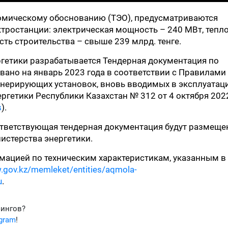
омическому обоснованию (ТЭО), предусматриваются
тростанции: электрическая мощность – 240 МВт, тепл
ть строительства – свыше 239 млрд. тенге.
гетики разрабатывается Тендерная документация по
вано на январь 2023 года в соответствии с Правилами
енерирующих установок, вновь вводимых в эксплуатац
гетики Республики Казахстан № 312 от 4 октября 202
s
).
ответствующая тендерная документация будут размещ
истерства энергетики.
ацией по техническим характеристикам, указанным в 
.gov.kz/memleket/entities/aqmola-
u
.
фингов?
egram
!