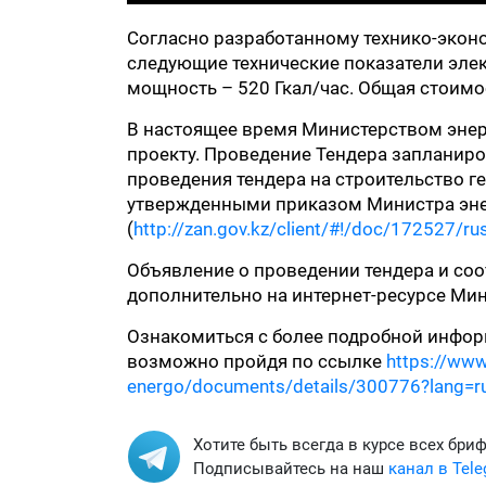
Согласно разработанному технико-экон
следующие технические показатели элек
мощность – 520 Гкал/час. Общая стоимос
В настоящее время Министерством энер
проекту. Проведение Тендера запланиро
проведения тендера на строительство г
утвержденными приказом Министра энер
(
http://zan.gov.kz/client/#!/doc/172527/ru
Объявление о проведении тендера и со
дополнительно на интернет-ресурсе Мин
Ознакомиться с более подробной информ
возможно пройдя по ссылке
https://www
energo/documents/details/300776?lang=r
Хотите быть всегда в курсе всех бри
Подписывайтесь на наш
канал в Tel