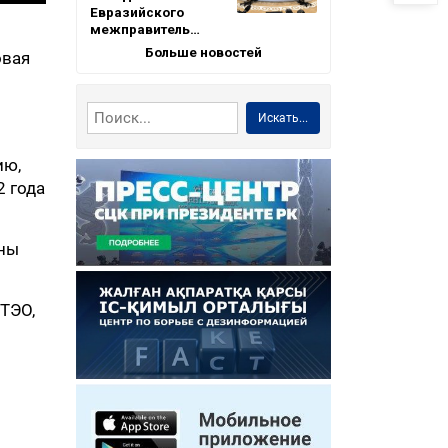
Евразийского
межправитель…
Больше новостей
овая
Искать...
ию,
2 года
ены
ТЭО,