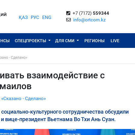
+7 (7172)
559344
ЦИЙ
ҚАЗ
РУС
ENG
info@ortcom.kz
ОНСЫ
СПЕЦПРОЕКТЫ
ДЛЯ СМИ
РЕГИОНЫ
LIVE
зано - Сделано»
щивать взаимодействие с
Смаилов
 «Сказано - Сделано»
 социально-культурного сотрудничества обсудили
 вице-президент Вьетнама Во Тхи Ань Суан.