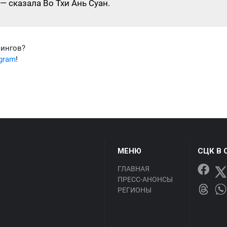
— сказала Во Тхи Ань Суан.
фингов?
egram
!
МЕНЮ
СЦК В 
ГЛАВНАЯ
ПРЕСС-АНОНСЫ
РЕГИОНЫ