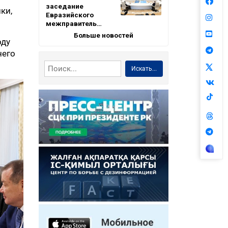
заседание
ки,
Евразийского
межправитель…
Больше новостей
оду
него
Искать...