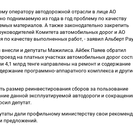
ому оператору автодорожной отрасли в лице АО
о поднимаемую из года в год проблему по качеству
емых материалов. А также законодательно закрепить
руководителей Комитета автомобильных дорог и АО
по качеству выполненных работ, - заявил Альберт Рау
 внесли и депутаты Мажилиса. Айбек Паяев обратил
 проезд на платных участках автомобильных дорог сос
или 4,1 млрд тенге направлены на ремонт и содержание
одержание программно-аппаратного комплекса и други
чить размер реинвестирования сборов за пользование
ание данной эксплуатируемой автодороги и сокращен
осил депутат.
путаты дали профильному министерству свои рекомен
 и предложений.