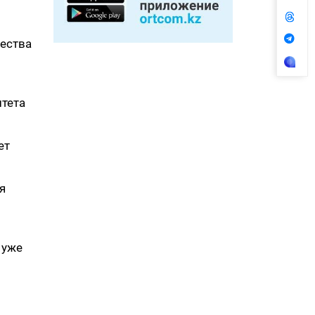
чества
тета
ет
я
 уже