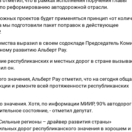
 отметил, что в рамках исполнения поручения Главы
у по реформированию автодорожной отрасли.
рожных проектов будет применяться принцип «от коли
ва мы подготовили пакет поправок в действующее
.
мства выразил в своем содокладе Председатель Коми
ному развитию Альберт Рау.
яние республиканских и местных дорог в стране вызыва
ил он.
го значения, Альберт Рау отметил, что на сегодня обща
укции и ремонте всей протяженности республиканских
го значения. Хотя, по информации МИИР, 90% автодорог
тельное состояние, - отметил депутат.
«Сильные регионы – драйвер развития страны»
ильных дорог республиканского значения в хорошем и