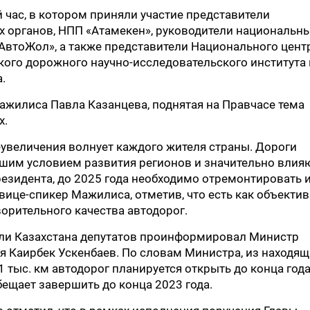
час, в котором приняли участие представители
х органов, НПП «Атамекен», руководители национальн
АвтоЖол», а также представители Национального цент
кого дорожного научно-исследовательского института 
.
ажилиса Павла Казанцева, поднятая на Правчасе тема
х.
еувеличения волнует каждого жителя страны. Дороги
шим условием развития регионов и значительно влия
езидента, до 2025 года необходимо отремонтировать 
 вице-спикер Мажилиса, отметив, что есть как объекти
орительного качества автодорог.
ли Казахстана депутатов проинформировал Министр
я Каирбек Ускенбаев. По словам Министра, из находящ
1 тыс. км автодорог планируется открыть до конца года
бещает завершить до конца 2023 года.