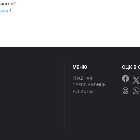
фингов?
egram
!
МЕНЮ
СЦК В 
ГЛАВНАЯ
ПРЕСС-АНОНСЫ
РЕГИОНЫ