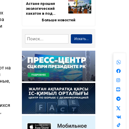
Астане прошел
экологический
ых
хакатон в под…
ра
Больше новостей
и
Искать...
ют на
и
вные,
ихся
,