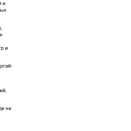
и и
ных
,
а-
тр и
ргай-
ий,
де на