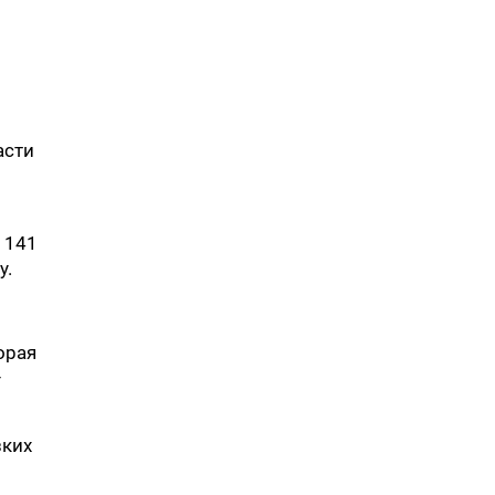
асти
 141
у.
орая
–
зких