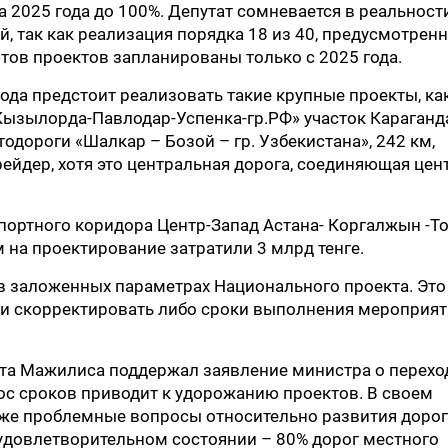
 2025 года до 100%. Депутат сомневается в реальност
, так как реализация порядка 18 из 40, предусмотрен
ов проектов запланированы только с 2025 года.
 года предстоит реализовать такие крупные проекты, как
Кызылорда-Павлодар-Успенка-гр.РФ» участок Караганд
тодороги «Шалкар – Бозой – гр. Узбекистана», 242 км,
ейдер, хотя это центральная дорога, соединяющая цен
спортного коридора Центр-Запад Астана- Коргалжын -То
 на проектирование затратили 3 млрд тенге.
в заложенных параметрах Национального проекта. Это
 и скорректировать либо сроки выполнения мероприят
ета Мажилиса поддержал заявление министра о перехо
ос сроков приводит к удорожанию проектов. В своем
кже проблемные вопросы относительно развития дорог
 удовлетворительном состоянии – 80% дорог местного