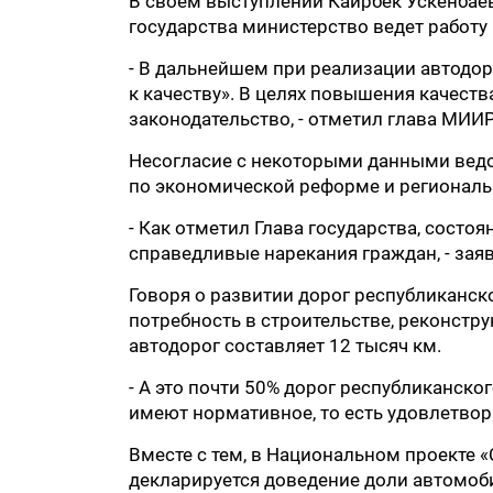
В своем выступлении Каирбек Ускенбаев
государства министерство ведет работ
- В дальнейшем при реализации автодо
к качеству». В целях повышения качест
законодательство, - отметил глава МИИР
Несогласие с некоторыми данными ведо
по экономической реформе и региональ
- Как отметил Глава государства, состо
справедливые нарекания граждан, - заяв
Говоря о развитии дорог республиканско
потребность в строительстве, реконстр
автодорог составляет 12 тысяч км.
- А это почти 50% дорог республиканско
имеют нормативное, то есть удовлетвори
Вместе с тем, в Национальном проекте 
декларируется доведение доли автомоб