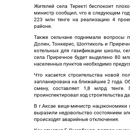
Жителей села Теректі беспокоит плохо
министр сообщил, что в следующем году
223 млн тенге на реализацию 4 прое
районе.
Также сельчане поднимали вопросы п
Долин, Тонкерис, Шоптиколь и Приречно
котельных для газификации школы, сел
села Приречное будет выделено 80 млн
населенных пунктов необходимо предус
Что касается строительства новой пол
запланирована на ближайшие 2 года. О
смену, составляет 1,8 млрд тенге.
проинспектировал ход строительства д
В г.Аксае вице-министр нацэкономики
выразили недовольство состоянием элек
происходят аварийные отключения.