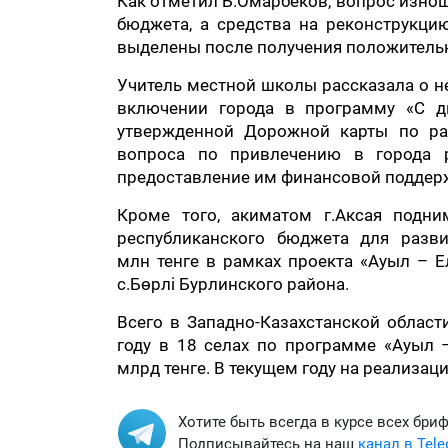
Как отметил Б.Омарбеков, вопрос изнош
бюджета, а средства на реконструкци
выделены после получения положительн
Учитель местной школы рассказала о н
включении города в программу «С д
утвержденной Дорожной карты по ра
вопроса по привлечению в города 
предоставление им финансовой поддерж
Кроме того, акиматом г.Аксая подн
республиканского бюджета для разв
млн тенге в рамках проекта «Ауыл – Е
с.Бөрлі Бурлинского района.
Всего в Западно-Казахстанской област
году в 18 селах по программе «Ауыл –
млрд тенге. В текущем году на реализац
Хотите быть всегда в курсе всех бри
Подписывайтесь на наш
канал в Tel