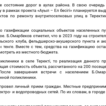
е состояние дорог в аулах района. В свою очередь
 в рамках проекта «Ауыл – Ел бесігі» планируется вы
ктов по ремонту внутрипоселковых улиц в Теректи
о газификации социальных объектов населенных пу
е. Б.Омарбеков отметил, что в 2023 году на строите
ьского клуба, фельдшерско-акушерского пункта и а
 тенге. Вместе с тем, средства на газификацию ост
мотреть из местного бюджета.
иклиники в селе Теректі, то реализация данного п
бщая стоимость объекта, рассчитанного на 200 посещ
 После завершения встречи с населением Б.Омар
анной поликлиники.
 провел личный прием граждан. Местные предприним
тро- и водопроводных сетей. По их словам, в городе