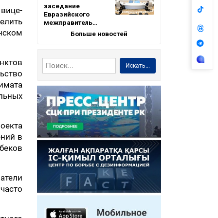
заседание
 вице-
Евразийского
делить
межправитель…
нском
Больше новостей
нктов
Искать...
льство
кимата
альных
роекта
ений в
беков
атели
 часто