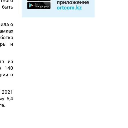
стного
 быть
сила о
амках
ботка
еры и
тв из
о 140
ории в
В 2021
му 5,4
ге.