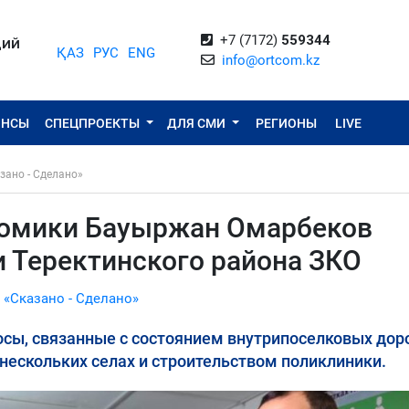
+7 (7172)
559344
ЦИЙ
ҚАЗ
РУС
ENG
info@ortcom.kz
ОНСЫ
СПЕЦПРОЕКТЫ
ДЛЯ СМИ
РЕГИОНЫ
LIVE
зано - Сделано»
номики Бауыржан Омарбеков
и Теректинского района ЗКО
 «Сказано - Сделано»
сы, связанные с состоянием внутрипоселковых доро
нескольких селах и строительством поликлиники.