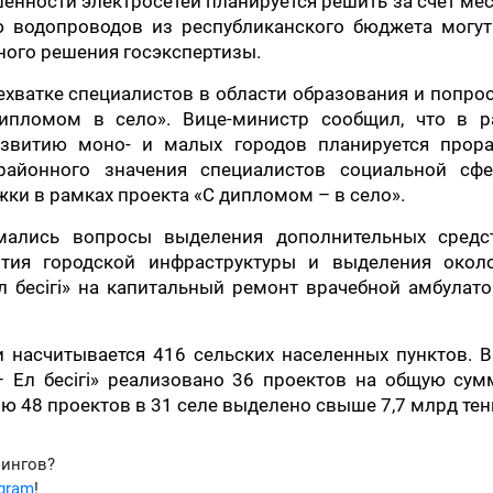
енности электросетей планируется решить за счет ме
ю водопроводов из республиканского бюджета могут
ого решения госэкспертизы.
ехватке специалистов в области образования и попро
ипломом в село». Вице-министр сообщил, что в р
звитию моно- и малых городов планируется прора
районного значения специалистов социальной сф
ки в рамках проекта «С дипломом – в село».
имались вопросы выделения дополнительных средс
ития городской инфраструктуры и выделения окол
л бесігі» на капитальный ремонт врачебной амбулат
и насчитывается 416 сельских населенных пунктов. 
 Ел бесігі» реализовано 36 проектов на общую сум
ию 48 проектов в 31 селе выделено свыше 7,7 млрд тен
фингов?
egram
!