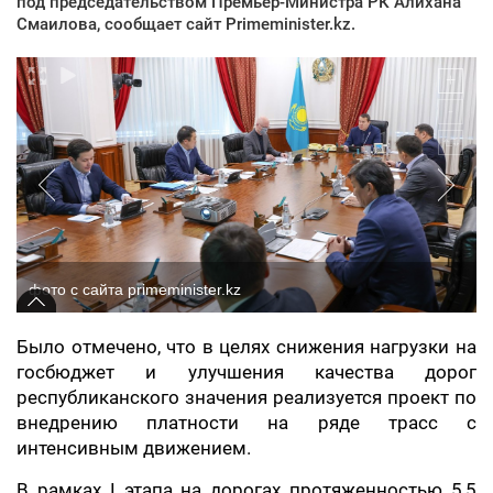
под председательством Премьер-Министра РК Алихана
Смаилова, сообщает сайт Primeminister.kz.
фото с сайта primeminister.kz
Было отмечено, что в целях снижения нагрузки на
госбюджет и улучшения качества дорог
республиканского значения реализуется проект по
внедрению платности на ряде трасс с
интенсивным движением.
В рамках I этапа на дорогах протяженностью 5,5