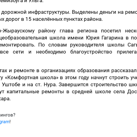
емизбуга и Ульга.
 дорожной инфраструктуры. Выделены деньги на рем
х дорог в 15 населённых пунктах района.
-Жыраускому району глава региона посетил неск
щеобразовательная школа имени Юрия Гагарина в по
ремонтировать. По словам руководителя школы Са
 все сети и необходимо благоустройство прилег
ах и ремонте в организациях образования рассказа
у «Комфортная школа» в этом году начнут строить у
, Уштобе и на ст. Нура. Завершится строительство ш
дут капитальные ремонты в средней школе села Дос
кара.
фингов?
egram
!