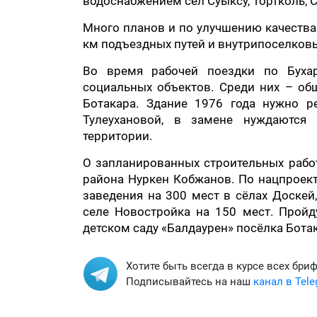
водоснабжением сёл Суыксу, Тортколь, С
Много планов и по улучшению качества
км подъездных путей и внутрипоселковы
Во время рабочей поездки по Бухар
социальных объектов. Среди них – об
Ботакара. Здание 1976 года нужно 
Тулеухановой, в замене нуждаются
территории.
О запланированных строительных работ
района Нуркен Кобжанов. По нацпроект
заведения на 300 мест в сёлах Доскей
селе Новостройка на 150 мест. Прой
детском саду «Балдаурен» посёлка Бота
Хотите быть всегда в курсе всех бри
Подписывайтесь на наш
канал в Tel