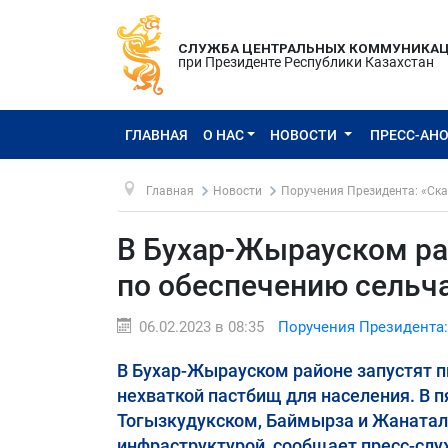
СЛУЖБА ЦЕНТРАЛЬНЫХ КОММУНИКА
при Президенте Республики Казахстан
ГЛАВНАЯ
О НАС
НОВОСТИ
ПРЕСС-АН
Главная
Новости
Поручения Президента: «Ска
В Бухар-Жырауском ра
по обеспечению сельч
06.02.2023 в 08:35
Поручения Президента:
В Бухар-Жырауском районе запустят п
нехваткой пастбищ для населения. В п
Тогызкудукском, Баймырза и Жанатал
инфраструктурой, сообщает пресс-слу