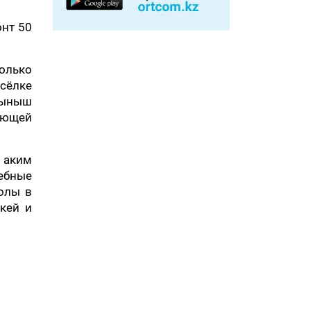
онт 50
олько
сёлке
гыныш
ающей
л аким
чебные
колы в
кей и