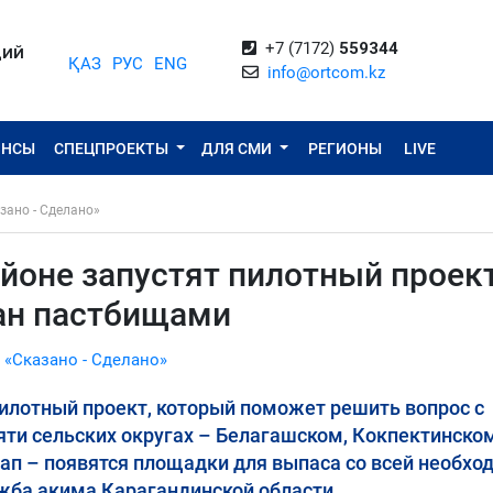
+7 (7172)
559344
ЦИЙ
ҚАЗ
РУС
ENG
info@ortcom.kz
ОНСЫ
СПЕЦПРОЕКТЫ
ДЛЯ СМИ
РЕГИОНЫ
LIVE
зано - Сделано»
йоне запустят пилотный проек
ан пастбищами
 «Сказано - Сделано»
илотный проект, который поможет решить вопрос с
яти сельских округах – Белагашском, Кокпектинском
ап – появятся площадки для выпаса со всей необхо
жба акима Карагандинской области.