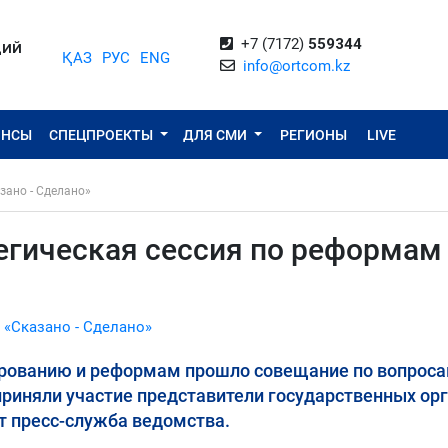
+7 (7172)
559344
ЦИЙ
ҚАЗ
РУС
ENG
info@ortcom.kz
ОНСЫ
СПЕЦПРОЕКТЫ
ДЛЯ СМИ
РЕГИОНЫ
LIVE
зано - Сделано»
егическая сессия по реформам
 «Сказано - Сделано»
нированию и реформам прошло совещание по вопрос
приняли участие представители государственных орг
т пресс-служба ведомства.