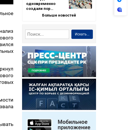
одновременно
создали пор…
альное
Больше новостей
нализ
Искать...
ового
овился
льных
ркнул
ового
говых
мости
звала
ывать