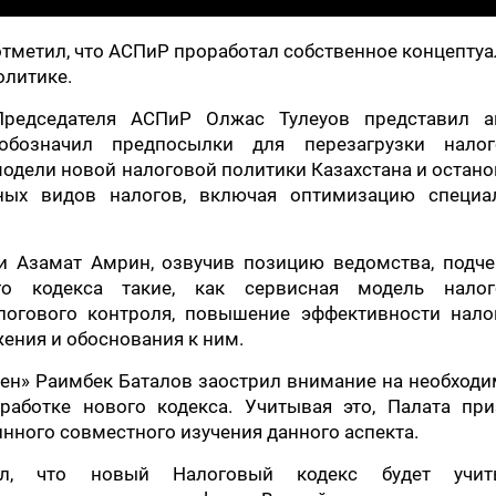
отметил, что АСПиР проработал собственное концепту
олитике.
Председателя АСПиР Олжас Тулеуов представил а
обозначил предпосылки для перезагрузки налог
модели новой налоговой политики Казахстана и остан
ных видов налогов, включая оптимизацию специа
и Азамат Амрин, озвучив позицию ведомства, подче
о кодекса такие, как сервисная модель налог
логового контроля, повышение эффективности нало
жения и обоснования к ним.
ен» Раимбек Баталов заострил внимание на необходи
работке нового кодекса. Учитывая это, Палата при
нного совместного изучения данного аспекта.
ил, что новый Налоговый кодекс будет учит