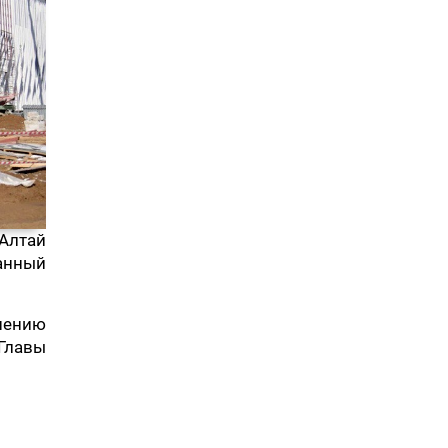
 Алтай
анный
шению
Главы