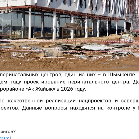
 перинатальных центров, один из них – в Шымкенте.
щем году проектирование перинатального центра. Д
рорайоне «Ак Жайык» в 2026 году.
по качественной реализации нацпроектов и завер
роектов. Данные вопросы находятся на контроле у 
фингов?
egram
!