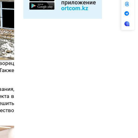
ворец
 Также
вания,
екта в
ешить
ество