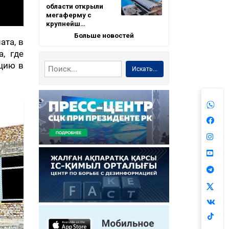
области открыли
мегаферму с
крупнейш…
Больше новостей
ата, в
, где
ацию в
Искать...