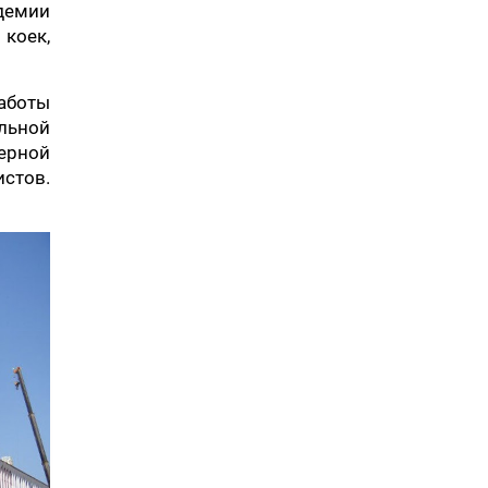
демии
 коек,
аботы
льной
ерной
стов.