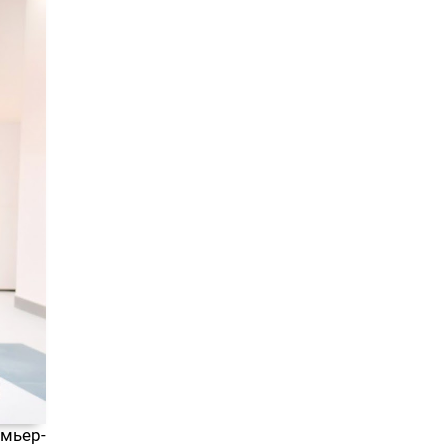
мьер-