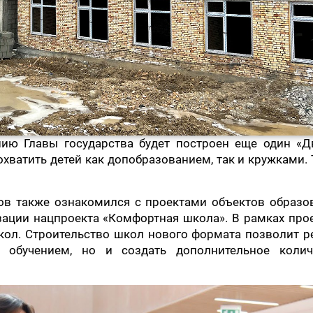
нию Главы государства будет построен еще один «Д
хватить детей как допобразованием, так и кружками.
ов также ознакомился с проектами объектов образо
зации нацпроекта «Комфортная школа». В рамках про
кол. Строительство школ нового формата позволит р
 обучением, но и создать дополнительное колич