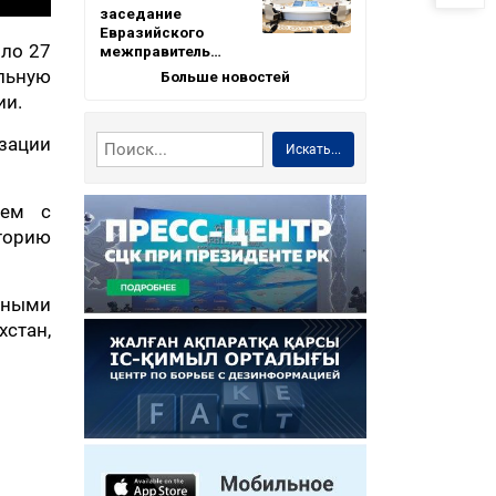
заседание
Евразийского
оло 27
межправитель…
ельную
Больше новостей
ии.
зации
Искать...
оем с
торию
нными
стан,