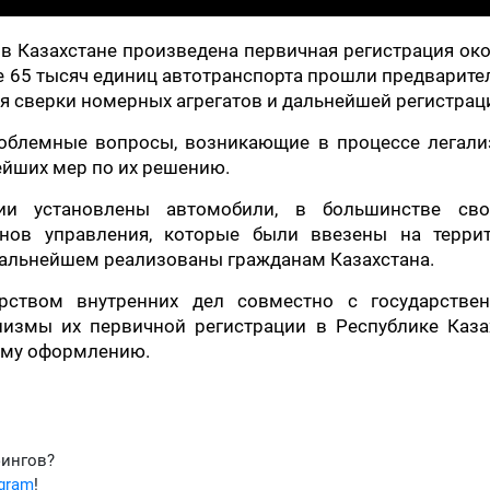
 в Казахстане произведена первичная регистрация ок
е 65 тысяч единиц автотранспорта прошли предварит
я сверки номерных агрегатов и дальнейшей регистрац
облемные вопросы, возникающие в процессе легали
ейших мер по их решению.
ции установлены автомобили, в большинстве св
нов управления, которые были ввезены на терри
 дальнейшем реализованы гражданам Казахстана.
рством внутренних дел совместно с государстве
измы их первичной регистрации в Республике Казах
кому оформлению.
фингов?
egram
!