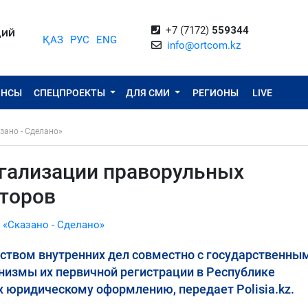
+7 (7172)
559344
ЦИЙ
ҚАЗ
РУС
ENG
info@ortcom.kz
ОНСЫ
СПЕЦПРОЕКТЫ
ДЛЯ СМИ
РЕГИОНЫ
LIVE
зано - Сделано»
егализации праворульных
торов
 «Сказано - Сделано»
твом внутренних дел совместно с государственны
измы их первичной регистрации в Республике
их юридическому оформлению, передает Polisia.kz.