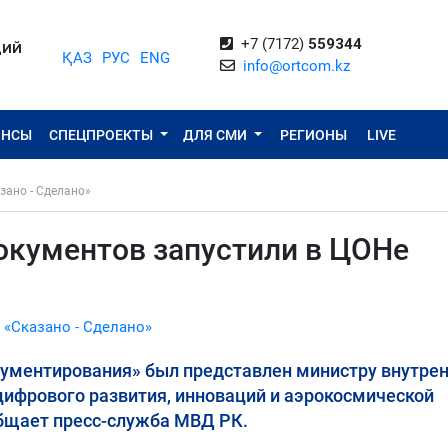
+7 (7172)
559344
ЦИЙ
ҚАЗ
РУС
ENG
info@ortcom.kz
ОНСЫ
СПЕЦПРОЕКТЫ
ДЛЯ СМИ
РЕГИОНЫ
LIVE
зано - Сделано»
окументов запустили в ЦОНе
 «Сказано - Сделано»
ументирования» был представлен министру внутре
ифрового развития, инноваций и аэрокосмической
бщает пресс-служба МВД РК.