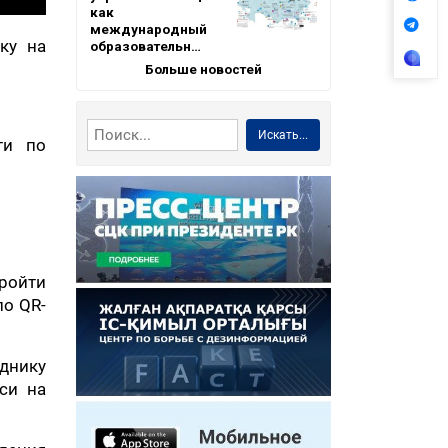
как
международный
ку на
образовательн…
Больше новостей
Искать...
ти по
пройти
по QR-
днику
си на