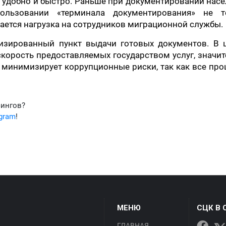
о удобно и быстро. Раньше при документировании нас
ользовании «терминала документирования» не т
ается нагрузка на сотрудников миграционной службы.
изированный пункт выдачи готовых документов. В 
скорость предоставляемых государством услуг, значи
 минимизирует коррупционные риски, так как все пр
фингов?
egram
!
МЕНЮ
СЦК В 
ГЛАВНАЯ