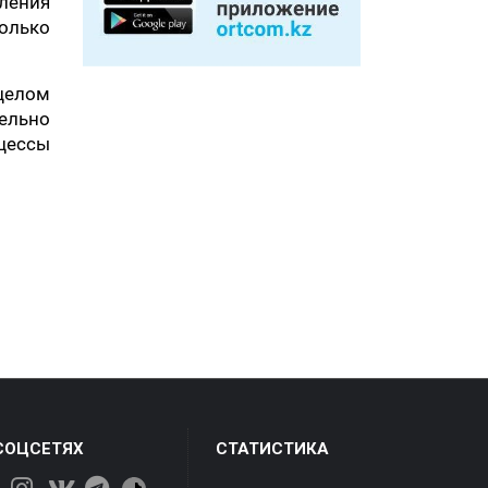
еления
олько
целом
тельно
оцессы
СОЦСЕТЯХ
СТАТИСТИКА