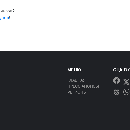
фингов?
egram
!
МЕНЮ
СЦК В 
ГЛАВНАЯ
ПРЕСС-АНОНСЫ
РЕГИОНЫ