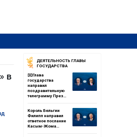
ДЕЯТЕЛЬНОСТЬ ГЛАВЫ
ГОСУДАРСТВА
» в
✉️Глава
государства
направил
поздравительную
телеграмму През…
Король Бельгии
рд
Филипп направил
ответное послание
Касым-Жома…