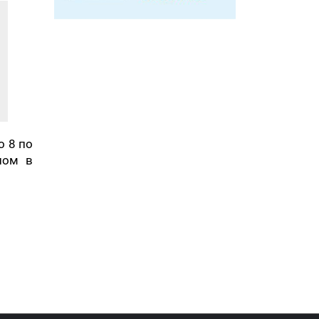
о 8 по
ном в