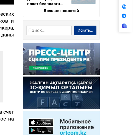
полет беспилотн…
Больше новостей
еских
ков и
кера,
Искать...
 даны
а счет
рос на