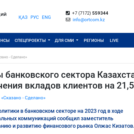
+7 (7172)
559344
ЦИЙ
ҚАЗ
РУС
ENG
info@ortcom.kz
ОНСЫ
СПЕЦПРОЕКТЫ
ДЛЯ СМИ
РЕГИОНЫ
LIVE
зано - Сделано»
 банковского сектора Казахст
чения вкладов клиентов на 21,
 «Сказано - Сделано»
литики в банковском секторе на 2023 год в ходе
альных коммуникаций сообщил заместитель
анию и развитию финансового рынка Олжас Кизатов