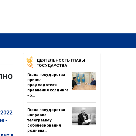
ДЕЯТЕЛЬНОСТЬ ГЛАВЫ
ГОСУДАРСТВА
пно
Глава государства
принял
председателя
правления холдинга
«Б…
Глава государства
 2022
направил
е -
телеграмму
соболезнования
родным…
дит в