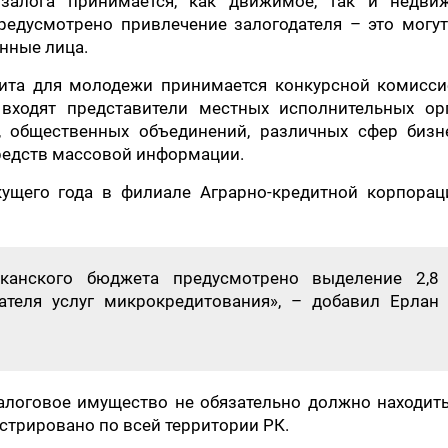
 залога принимается, как движимое, так и недви
редусмотрено привлечение залогодателя – это могу
енные лица.
ита для молодежи принимается конкурсной комисси
 входят представители местных исполнительных орг
, общественных объединений, различных сфер бизне
редств массовой информации.
кущего года в филиале Аграрно-кредитной корпорац
канского бюджета предусмотрено выделение 2,8
ателя услуг микрокредитования», – добавил Ерлан
залоговое имущество не обязательно должно находит
стрировано по всей территории РК.