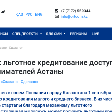
+7 (7172)
559344
ЦИЙ
ҚАЗ
РУС
ENG
info@ortcom.kz
ОНСЫ
СПЕЦПРОЕКТЫ
ДЛЯ СМИ
РЕГИОНЫ
LIVE
зано - Сделано»
: льготное кредитование досту
нимателей Астаны
 «Сказано - Сделано»
ев в своем Послании народу Казахстана 1 сентября
 кредитования малого и среднего бизнеса. В их числ
 стартапы благодаря механизму льготного
. Столичная молодежь может получить льготный кре