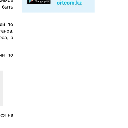
жимое
т быть
ей по
анов,
са, а
ии по
ься на