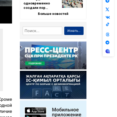
одновременно
создали пор…
Больше новостей
Искать...
 Кроме
одной
личие