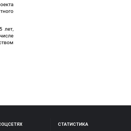
роекта
тного
 лет,
числе
ством
СОЦСЕТЯХ
СТАТИСТИКА