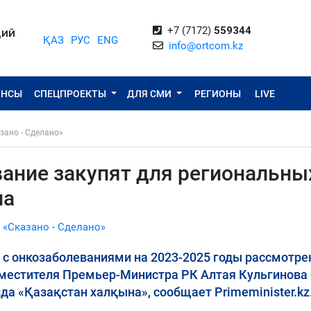
+7 (7172)
559344
ЦИЙ
ҚАЗ
РУС
ENG
info@ortcom.kz
ОНСЫ
СПЕЦПРОЕКТЫ
ДЛЯ СМИ
РЕГИОНЫ
LIVE
зано - Сделано»
ание закупят для региональны
на
 «Сказано - Сделано»
 с онкозаболеваниями на 2023-2025 годы рассмотре
местителя Премьер-Министра РК Алтая Кульгинова 
да «Қазақстан халқына», сообщает Primeminister.kz