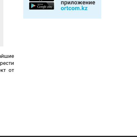
айшие
рести
ект от