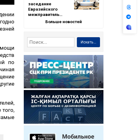
заседание
Евразийского
дении
межправитель…
годно
Больше новостей
езней
Искать...
омощи
едств
ый по
ачиная
щение
другие
елей,
 того,
самые