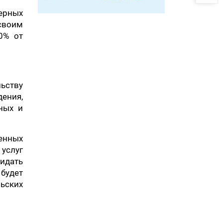
ерных
 своим
0% от
льству
ения,
ных и
енных
услуг
идать
будет
льских