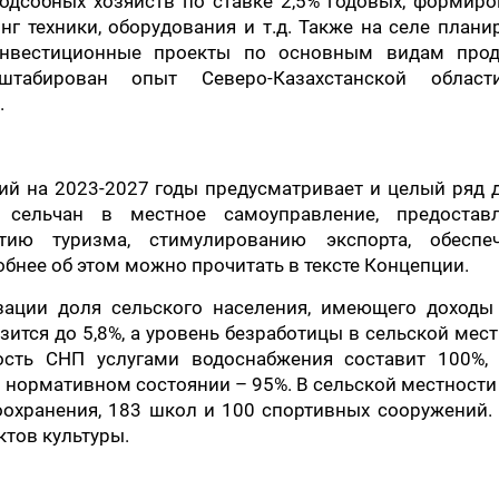
одсобных хозяйств по ставке 2,5% годовых, формиро
г техники, оборудования и т.д. Также на селе плани
нвестиционные проекты по основным видам прод
штабирован опыт Северо-Казахстанской облас
.
ий на 2023-2027 годы предусматривает и целый ряд 
сельчан в местное самоуправление, предостав
итию туризма, стимулированию экспорта, обеспе
обнее об этом можно прочитать в тексте Концепции.
изации доля сельского населения, имеющего доходы
ится до 5,8%, а уровень безработицы в сельской мес
ость СНП услугами водоснабжения составит 100%, 
в нормативном состоянии – 95%. В сельской местности
охранения, 183 школ и 100 спортивных сооружений.
тов культуры.