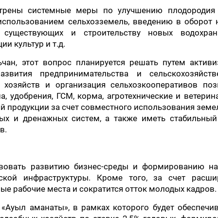
трены системные меры по улучшению плодородия 
использованием сельхозземель, введению в оборот 
и существующих и строительству новых водохран
 культур и т.д.
чан, этот вопрос планируется решать путем активи
азвития предпринимательства и сельскохозяйств
х хозяйств и организация сельхозкооперативов поз
, удобрения, ГСМ, корма, агротехнические и ветери
й продукции за счет совместного использования зем
нных и дренажных систем, а также иметь стабильный
в.
твовать развитию бизнес-среды и формированию на
ской инфраструктуры. Кроме того, за счет расши
ые рабочие места и сократится отток молодых кадров.
«Ауыл аманаты», в рамках которого будет обеспечи