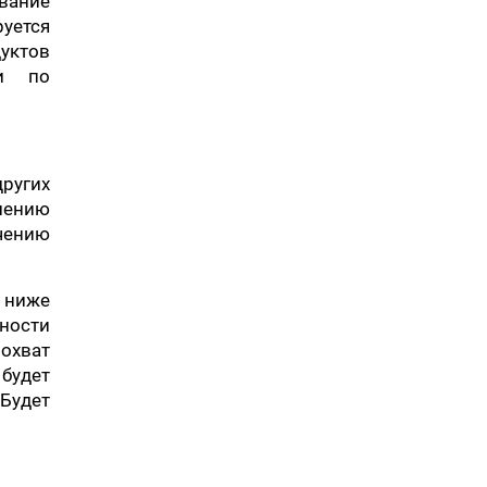
вание
руется
уктов
ти по
других
лению
чению
 ниже
тности
охват
 будет
 Будет