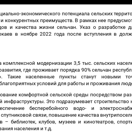
циально-экономического потенциала сельских террит
й и конкурентных преимуществ. В рамках нее предусм
в и качества жизни сельчан. Указ о разработке д
каев в ноябре 2022 года после вступления в долж
а комплексной модернизации 3,5 тыс. сельских насе
азвития, где проживает порядка 90% сельчан республ
». Такие населенные пункты станут новыми то
 благоприятных условий для работы и проживания люд
рование комфортной сельской среды посредством раз
й инфраструктуры. Это подразумевает строительство
спечение бесперебойного водо- и электроснабж
и спутниковой связи, повышение качества внутрипосе
в – библиотек, клубов, музеев и кинотеатров, спор
ания населения и т.д.