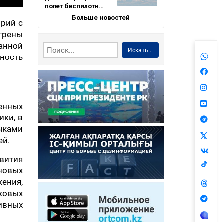
полет беспилотн…
Больше новостей
орий с
отрены
анной
Искать...
ность
ленных
ики, в
чками
ей.
вития
 новых
ения,
лковых
тивных