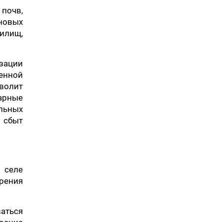
почв,
новых
илищ,
зации
енной
волит
нарные
ельных
 сбыт
 селе
рения
ваться